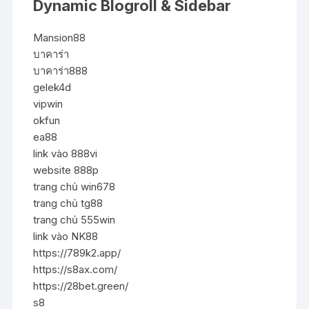
Dynamic Blogroll & Sidebar
Mansion88
บาคาร่า
บาคาร่า888
gelek4d
vipwin
okfun
ea88
link vào 888vi
website 888p
trang chủ win678
trang chủ tg88
trang chủ 555win
link vào NK88
https://789k2.app/
https://s8ax.com/
https://28bet.green/
s8