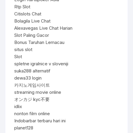
Rtp Slot
Citislots Chat
Bolagila Live Chat
Alexavegas Live Chat Harian
Slot Paling Gacor
Bonus Taruhan Lemacau
situs slot
Slot
spletne igralnice v sloveniji
suka288 alternatif
dewa33 login
카지노게임사이트
streaming movie online
オンカジ kyc不要
idlix
nonton film online
Indobarbar terbaru hari ini
planet128