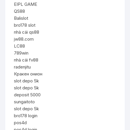
EIPL GAME
QS88
Balislot
bro178 slot
nhà cái qs88
jw88.com
LC88
789win
nhà cái fv88
radenjitu
Кракен онион
slot depo 5k
slot depo 5k
deposit 5000
sungaitoto
slot depo 5k
bro178 login
pos4d
pos4d login