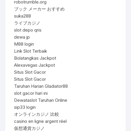
robotrumble.org
ブック メーカー おすすめ
suka288
ライブカジノ
slot depo qris
dewa jp
M88 login
Link Slot Terbaik
Bolatangkas Jackpot
Alexavegas Jackpot
Situs Slot Gacor
Situs Slot Gacor
Taruhan Harian Gladiator88
slot gacor hari ini
Dewataslot Taruhan Online
sip33 login
オンラインカジノ 比較
casino en ligne argent réel
仮想通貨カジノ