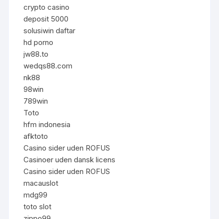
crypto casino
deposit 5000
solusiwin daftar
hd porno
jw88.to
wedqs88.com
nk88
98win
789win
Toto
hfm indonesia
afktoto
Casino sider uden ROFUS
Casinoer uden dansk licens
Casino sider uden ROFUS
macauslot
mdg99
toto slot
zippo99