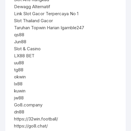
Dewagg Alternatif
Link Slot Gacor Terpercaya No 1
Slot Thailand Gacor
Taruhan Topwin Harian Igamble247
qs88
Jun88
Slot & Casino
LX88 BET
uu88
tg88
okwin
lx88
kuwin
jw88
Go8.company
dn88
https://32win.football/
https://go8.chat/