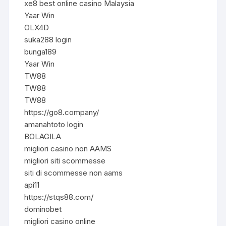
xe8 best online casino Malaysia
Yaar Win
OLX4D
suka288 login
bunga189
Yaar Win
TW88
TW88
TW88
https://go8.company/
amanahtoto login
BOLAGILA
migliori casino non AAMS
migliori siti scommesse
siti di scommesse non aams
api11
https://stqs88.com/
dominobet
migliori casino online