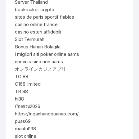
Server Thailand
bookmaker crypto
sites de paris sportif fiables
casino online france
casino esteri affidabili
Slot Termurah
Bonus Harian Bolagila
i migliori siti poker online aams
nuovi casino non aams
オンラインカジノアプリ
TG 88
C168.limited
TR 88
hi88
เว็บตรง2026
https://nganhangquanao.com/
puas69
mantul138
slot online