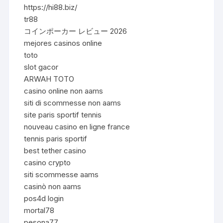
https://hi88.biz/
tr88
コインポーカー レビュー 2026
mejores casinos online
toto
slot gacor
ARWAH TOTO
casino online non aams
siti di scommesse non aams
site paris sportif tennis
nouveau casino en ligne france
tennis paris sportif
best tether casino
casino crypto
siti scommesse aams
casinò non aams
pos4d login
mortal78
pesona77