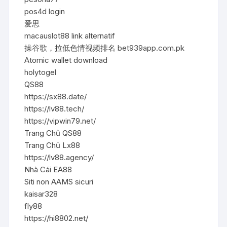
pos4d login
爱思
macauslot88 link alternatif
操谷歌，拉低色情视频排名 bet939app.com.pk
Atomic wallet download
holytogel
QS88
https://sx88.date/
https://lv88.tech/
https://vipwin79.net/
Trang Chủ QS88
Trang Chủ Lx88
https://lv88.agency/
Nhà Cái EA88
Siti non AAMS sicuri
kaisar328
fly88
https://hi8802.net/