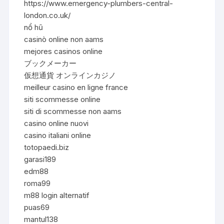
https://www.emergency-plumbers-central-
london.co.uk/
nổ hũ
casinò online non aams
mejores casinos online
ブックメーカー
仮想通貨 オンラインカジノ
meilleur casino en ligne france
siti scommesse online
siti di scommesse non aams
casino online nuovi
casino italiani online
totopaedi.biz
garasi189
edm88
roma99
m88 login alternatif
puas69
mantul138