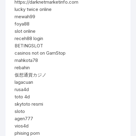
https://darknetmarketinfo.com
lucky twice online
mewah99
foya88
slot online
receh88 login
BETINGSLOT
casinos not on GamStop
mahkota78
rebahin
仮想通貨カジノ
lagacuan
rusa4d
toto 4d
skytoto resmi
sloto
agen777
vios4d
phising porn