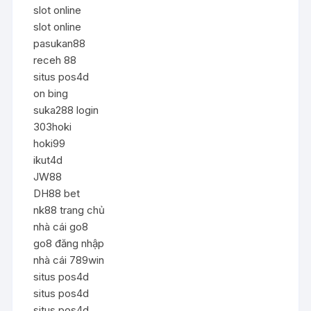
slot online
slot online
pasukan88
receh 88
situs pos4d
on bing
suka288 login
303hoki
hoki99
ikut4d
JW88
DH88 bet
nk88 trang chủ
nhà cái go8
go8 đăng nhập
nhà cái 789win
situs pos4d
situs pos4d
situs pos4d