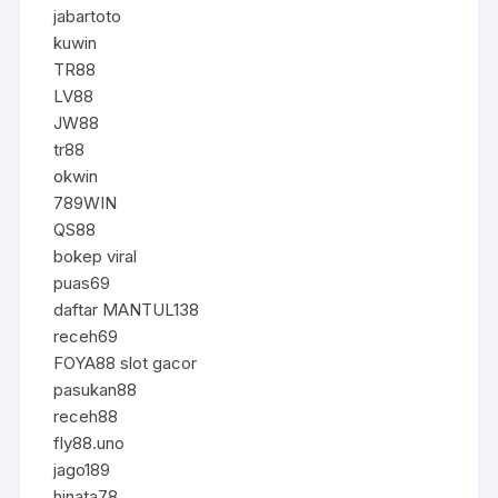
jabartoto
kuwin
TR88
LV88
JW88
tr88
okwin
789WIN
QS88
bokep viral
puas69
daftar MANTUL138
receh69
FOYA88 slot gacor
pasukan88
receh88
fly88.uno
jago189
hinata78