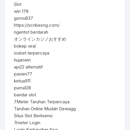
Slot
win 178
gomu837
https://scribesng.com/
ngentot berdarah
オンラインカジノおすすめ
bokep viral
iosbet terpercaya
hujanwin
api22 alternatif
pasien77
ketua911
puma128
bandar slot
7Meter Taruhan Terpercaya
Taruhan Online Mudah Dewagg
Situs Slot Berlisensi
7meter Login
Login Kartupoker Asia