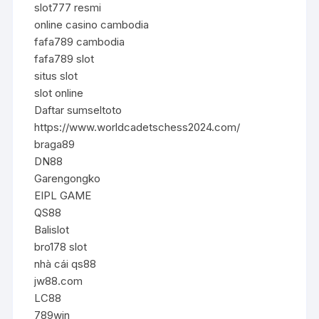
slot777 resmi
online casino cambodia
fafa789 cambodia
fafa789 slot
situs slot
slot online
Daftar sumseltoto
https://www.worldcadetschess2024.com/
braga89
DN88
Garengongko
EIPL GAME
QS88
Balislot
bro178 slot
nhà cái qs88
jw88.com
LC88
789win