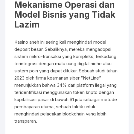
Mekanisme Operasi dan
Model Bisnis yang Tidak
Lazim
Kasino aneh ini sering kali menghindari model
deposit besar. Sebaliknya, mereka mengadopsi
sistem mikro-transaksi yang kompleks, terkadang
terintegrasi dengan mata uang digital niche atau
sistem poin yang dapat ditukar. Sebuah studi tahun
2023 oleh firma keamanan siber “NetLine”
menunjukkan bahwa 34% dari platform ilegal yang
teridentifikasi menggunakan token kripto dengan
kapitalisasi pasar di bawah $1 juta sebagai metode
pembayaran utama, sebuah taktik untuk
menghindari pelacakan blockchain yang lebih
transparan.