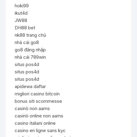
hoki99
ikut4d
JW88
DH88 bet
nk88 trang chủ
nhà cái go8
go8 đăng nhập
nhà cái 789win
situs pos4d
situs pos4d
situs pos4d
apidewa daftar
migliori casino bitcoin
bonus siti scommesse
casinò non aams
casinò online non aams
casino italiani online
casino en ligne sans kyc