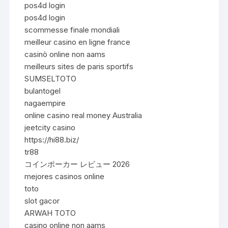
pos4d login
pos4d login
scommesse finale mondiali
meilleur casino en ligne france
casinò online non aams
meilleurs sites de paris sportifs
SUMSELTOTO
bulantogel
nagaempire
online casino real money Australia
jeetcity casino
https://hi88.biz/
tr88
コインポーカー レビュー 2026
mejores casinos online
toto
slot gacor
ARWAH TOTO
casino online non aams