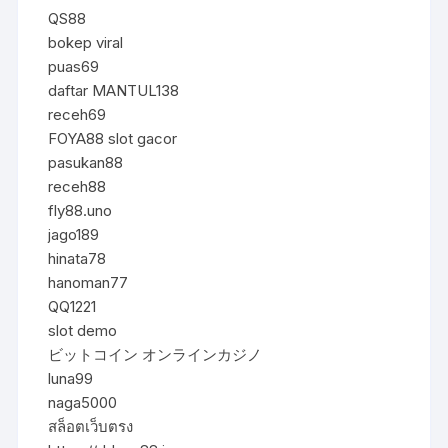
QS88
bokep viral
puas69
daftar MANTUL138
receh69
FOYA88 slot gacor
pasukan88
receh88
fly88.uno
jago189
hinata78
hanoman77
QQ1221
slot demo
ビットコイン オンラインカジノ
luna99
naga5000
สล็อตเว็บตรง