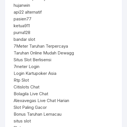
hujanwin
api22 alternatif
pasien77
ketua911
puma128
bandar slot
7Meter Taruhan Terpercaya
Taruhan Online Mudah Dewagg
Situs Slot Berlisensi
7meter Login
Login Kartupoker Asia
Rtp Slot
Citislots Chat
Bolagila Live Chat
Alexavegas Live Chat Harian
Slot Paling Gacor
Bonus Taruhan Lemacau
situs slot