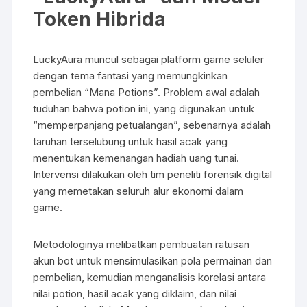
Token Hibrida
LuckyAura muncul sebagai platform game seluler
dengan tema fantasi yang memungkinkan
pembelian “Mana Potions”. Problem awal adalah
tuduhan bahwa potion ini, yang digunakan untuk
“memperpanjang petualangan”, sebenarnya adalah
taruhan terselubung untuk hasil acak yang
menentukan kemenangan hadiah uang tunai.
Intervensi dilakukan oleh tim peneliti forensik digital
yang memetakan seluruh alur ekonomi dalam
game.
Metodologinya melibatkan pembuatan ratusan
akun bot untuk mensimulasikan pola permainan dan
pembelian, kemudian menganalisis korelasi antara
nilai potion, hasil acak yang diklaim, dan nilai