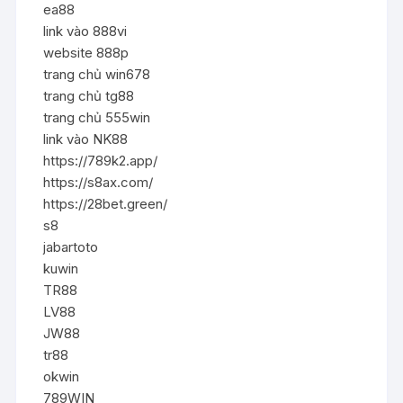
ea88
link vào 888vi
website 888p
trang chủ win678
trang chủ tg88
trang chủ 555win
link vào NK88
https://789k2.app/
https://s8ax.com/
https://28bet.green/
s8
jabartoto
kuwin
TR88
LV88
JW88
tr88
okwin
789WIN