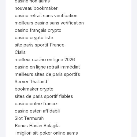
casinò non aams
nouveau bookmaker
casino retrait sans verification
meilleurs casino sans verification
casino français crypto
casino crypto liste
site paris sportif France
Cialis
meilleur casino en ligne 2026
casino en ligne retrait immédiat
meilleurs sites de paris sportifs
Server Thailand
bookmaker crypto
sites de paris sportif fiables
casino online france
casino esteri affidabili
Slot Termurah
Bonus Harian Bolagila
i migliori siti poker online aams