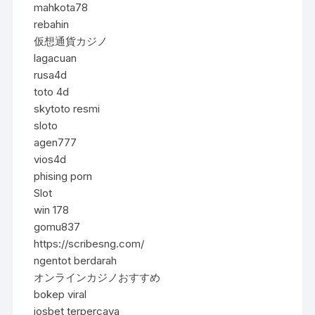
mahkota78
rebahin
仮想通貨カジノ
lagacuan
rusa4d
toto 4d
skytoto resmi
sloto
agen777
vios4d
phising porn
Slot
win 178
gomu837
https://scribesng.com/
ngentot berdarah
オンラインカジノおすすめ
bokep viral
iosbet terpercaya