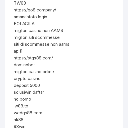
TW88
https://go8.company/
amanahtoto login
BOLAGILA
migliori casino non AAMS
migliori siti scommesse
siti di scommesse non aams
api11
https://stqs88.com/
dominobet
migliori casino online
crypto casino
deposit 5000
solusiwin daftar
hd porno
jw88.to
wedqs88.com
nk88
98win