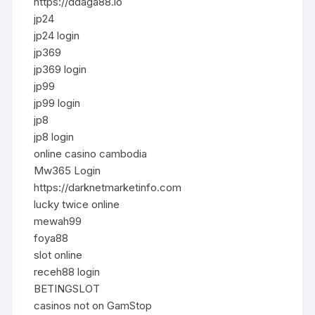
https://ddaga88.io
jp24
jp24 login
jp369
jp369 login
jp99
jp99 login
jp8
jp8 login
online casino cambodia
Mw365 Login
https://darknetmarketinfo.com
lucky twice online
mewah99
foya88
slot online
receh88 login
BETINGSLOT
casinos not on GamStop