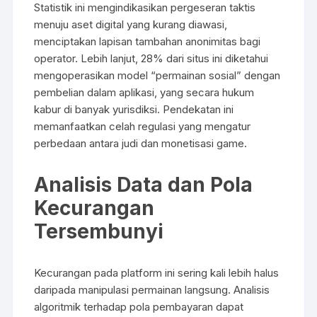
Statistik ini mengindikasikan pergeseran taktis
menuju aset digital yang kurang diawasi,
menciptakan lapisan tambahan anonimitas bagi
operator. Lebih lanjut, 28% dari situs ini diketahui
mengoperasikan model “permainan sosial” dengan
pembelian dalam aplikasi, yang secara hukum
kabur di banyak yurisdiksi. Pendekatan ini
memanfaatkan celah regulasi yang mengatur
perbedaan antara judi dan monetisasi game.
Analisis Data dan Pola
Kecurangan
Tersembunyi
Kecurangan pada platform ini sering kali lebih halus
daripada manipulasi permainan langsung. Analisis
algoritmik terhadap pola pembayaran dapat