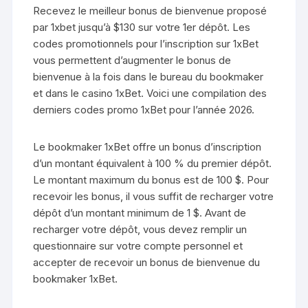
Recevez le meilleur bonus de bienvenue proposé
par 1xbet jusqu’à $130 sur votre 1er dépôt. Les
codes promotionnels pour l’inscription sur 1xBet
vous permettent d’augmenter le bonus de
bienvenue à la fois dans le bureau du bookmaker
et dans le casino 1xBet. Voici une compilation des
derniers codes promo 1xBet pour l’année 2026.
Le bookmaker 1xBet offre un bonus d’inscription
d’un montant équivalent à 100 % du premier dépôt.
Le montant maximum du bonus est de 100 $. Pour
recevoir les bonus, il vous suffit de recharger votre
dépôt d’un montant minimum de 1 $. Avant de
recharger votre dépôt, vous devez remplir un
questionnaire sur votre compte personnel et
accepter de recevoir un bonus de bienvenue du
bookmaker 1xBet.