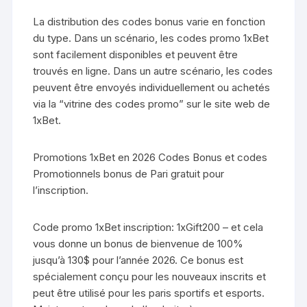
La distribution des codes bonus varie en fonction
du type. Dans un scénario, les codes promo 1xBet
sont facilement disponibles et peuvent être
trouvés en ligne. Dans un autre scénario, les codes
peuvent être envoyés individuellement ou achetés
via la “vitrine des codes promo” sur le site web de
1xBet.
Promotions 1xBet en 2026 Codes Bonus et codes
Promotionnels bonus de Pari gratuit pour
l’inscription.
Code promo 1xBet inscription: 1xGift200 – et cela
vous donne un bonus de bienvenue de 100%
jusqu’à 130$ pour l’année 2026. Ce bonus est
spécialement conçu pour les nouveaux inscrits et
peut être utilisé pour les paris sportifs et esports.