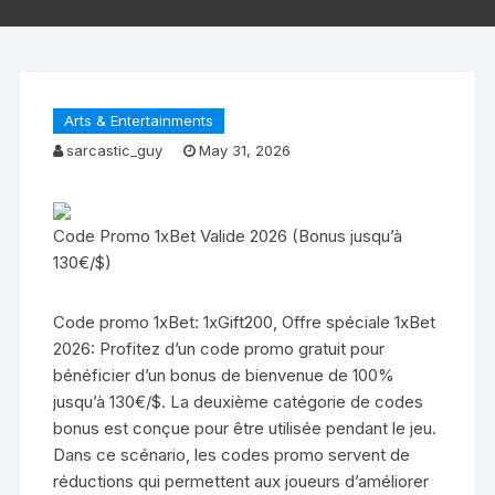
Arts & Entertainments
sarcastic_guy
May 31, 2026
Code Promo 1xBet Valide 2026 (Bonus jusqu’à
130€/$)
Code promo 1xBet: 1xGift200, Offre spéciale 1xBet
2026: Profitez d’un code promo gratuit pour
bénéficier d’un bonus de bienvenue de 100%
jusqu’à 130€/$. La deuxième catégorie de codes
bonus est conçue pour être utilisée pendant le jeu.
Dans ce scénario, les codes promo servent de
réductions qui permettent aux joueurs d’améliorer