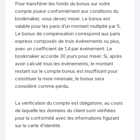
Pour transférer les fonds du bonus sur votre
compte joueur conformément aux conditions du
bookmaker, vous devez miser. Le bonus est
valable pour les paris d’un montant multiplié par 5.
Le bonus de compensation correspond aux paris
express composés de trois événements ou plus,
avec un coefficient de 1,4 par événement. Le
bookmaker accorde 30 jours pour miser. Si, après
avoir calculé tous les événements, le montant
restant sur le compte bonus est insuffisant pour
constituer la mise minimale, le bonus sera
considéré comme perdu.
La vérification du compte est obligatoire, au cours
de laquelle les données du client sont vérifiées
pour la conformité avec les informations figurant
sur la carte d’identité.