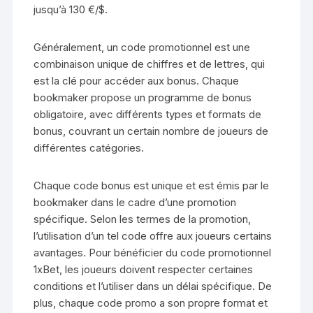
jusqu’à 130 €/$.
Généralement, un code promotionnel est une
combinaison unique de chiffres et de lettres, qui
est la clé pour accéder aux bonus. Chaque
bookmaker propose un programme de bonus
obligatoire, avec différents types et formats de
bonus, couvrant un certain nombre de joueurs de
différentes catégories.
Chaque code bonus est unique et est émis par le
bookmaker dans le cadre d’une promotion
spécifique. Selon les termes de la promotion,
l’utilisation d’un tel code offre aux joueurs certains
avantages. Pour bénéficier du code promotionnel
1xBet, les joueurs doivent respecter certaines
conditions et l’utiliser dans un délai spécifique. De
plus, chaque code promo a son propre format et