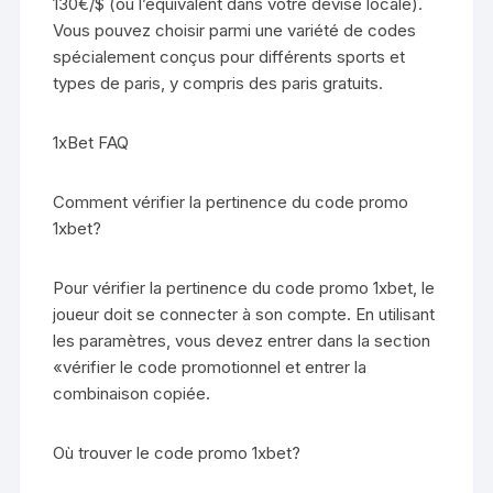
130€/$ (ou l’équivalent dans votre devise locale).
Vous pouvez choisir parmi une variété de codes
spécialement conçus pour différents sports et
types de paris, y compris des paris gratuits.
1xBet FAQ
Comment vérifier la pertinence du code promo
1xbet?
Pour vérifier la pertinence du code promo 1xbet, le
joueur doit se connecter à son compte. En utilisant
les paramètres, vous devez entrer dans la section
«vérifier le code promotionnel et entrer la
combinaison copiée.
Où trouver le code promo 1xbet?