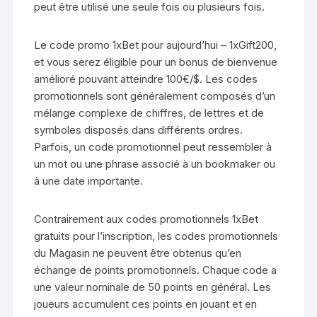
peut être utilisé une seule fois ou plusieurs fois.
Le code promo 1xBet pour aujourd’hui – 1xGift200,
et vous serez éligible pour un bonus de bienvenue
amélioré pouvant atteindre 100€/$. Les codes
promotionnels sont généralement composés d’un
mélange complexe de chiffres, de lettres et de
symboles disposés dans différents ordres.
Parfois, un code promotionnel peut ressembler à
un mot ou une phrase associé à un bookmaker ou
à une date importante.
Contrairement aux codes promotionnels 1xBet
gratuits pour l’inscription, les codes promotionnels
du Magasin ne peuvent être obtenus qu’en
échange de points promotionnels. Chaque code a
une valeur nominale de 50 points en général. Les
joueurs accumulent ces points en jouant et en