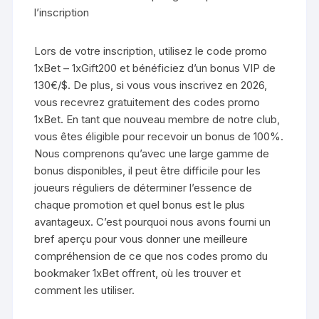
l’inscription
Lors de votre inscription, utilisez le code promo
1xBet – 1xGift200 et bénéficiez d’un bonus VIP de
130€/$. De plus, si vous vous inscrivez en 2026,
vous recevrez gratuitement des codes promo
1xBet. En tant que nouveau membre de notre club,
vous êtes éligible pour recevoir un bonus de 100%.
Nous comprenons qu’avec une large gamme de
bonus disponibles, il peut être difficile pour les
joueurs réguliers de déterminer l’essence de
chaque promotion et quel bonus est le plus
avantageux. C’est pourquoi nous avons fourni un
bref aperçu pour vous donner une meilleure
compréhension de ce que nos codes promo du
bookmaker 1xBet offrent, où les trouver et
comment les utiliser.