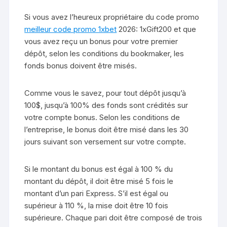
Si vous avez l’heureux propriétaire du code promo
meilleur code promo 1xbet
2026: 1xGift200 et que
vous avez reçu un bonus pour votre premier
dépôt, selon les conditions du bookmaker, les
fonds bonus doivent être misés.
Comme vous le savez, pour tout dépôt jusqu’à
100$, jusqu’à 100% des fonds sont crédités sur
votre compte bonus. Selon les conditions de
l’entreprise, le bonus doit être misé dans les 30
jours suivant son versement sur votre compte.
Si le montant du bonus est égal à 100 % du
montant du dépôt, il doit être misé 5 fois le
montant d’un pari Express. S’il est égal ou
supérieur à 110 %, la mise doit être 10 fois
supérieure. Chaque pari doit être composé de trois