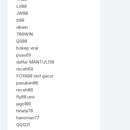
LV88
JW88
tr88
okwin
789WIN
QS88
bokep viral
puas69
daftar MANTUL138
receh69
FOYA88 slot gacor
pasukan88
receh88
fly88.uno
jago189
hinata78
hanoman77
QQ1221