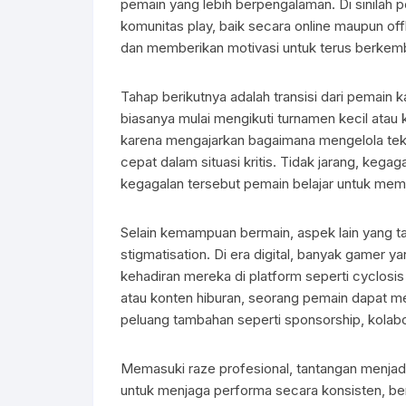
pemain yang lebih berpengalaman. Di sinilah
komunitas play, baik secara online maupun o
dan memberikan motivasi untuk terus berke
Tahap berikutnya adalah transisi dari pemain 
biasanya mulai mengikuti turnamen kecil atau
karena mengajarkan bagaimana mengelola tek
cepat dalam situasi kritis. Tidak jarang, kegaga
kegagalan tersebut pemain belajar untuk mempe
Selain kemampuan bermain, aspek lain yang t
stigmatisation. Di era digital, banyak gamer y
kehadiran mereka di platform seperti cyclosi
atau konten hiburan, seorang pemain dapat men
peluang tambahan seperti sponsorship, kolabor
Memasuki raze profesional, tantangan menjad
untuk menjaga performa secara konsisten, berla