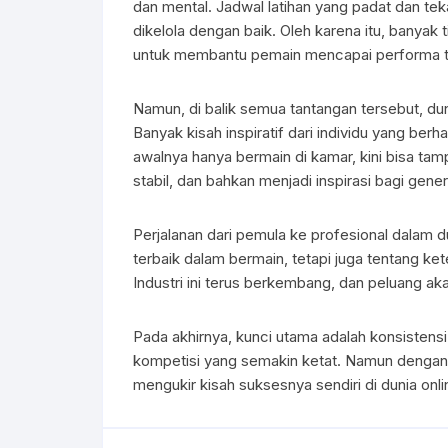
dan mental. Jadwal latihan yang padat dan tek
dikelola dengan baik. Oleh karena itu, banyak t
untuk membantu pemain mencapai performa t
Namun, di balik semua tantangan tersebut, d
Banyak kisah inspiratif dari individu yang berh
awalnya hanya bermain di kamar, kini bisa tam
stabil, dan bahkan menjadi inspirasi bagi gener
Perjalanan dari pemula ke profesional dalam 
terbaik dalam bermain, tetapi juga tentang k
Industri ini terus berkembang, dan peluang ak
Pada akhirnya, kunci utama adalah konsistensi
kompetisi yang semakin ketat. Namun dengan 
mengukir kisah suksesnya sendiri di dunia onl