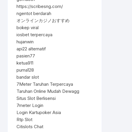
https://scribesng.com/
ngentot berdarah
オンラインカジノおすすめ
bokep viral
iosbet terpercaya
hujanwin
api22 alternatif
pasien77
ketua911
puma128
bandar slot
7Meter Taruhan Terpercaya
Taruhan Online Mudah Dewagg
Situs Slot Berlisensi
7meter Login
Login Kartupoker Asia
Rtp Slot
Citislots Chat