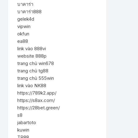
บาคาร่า
บาคาร่า888
gelek4d
vipwin
okfun
ea88
link vào 888vi
website 888p
trang chủ win678
trang chủ tg88
trang chủ 555win
link vào NK88
https://789k2.app/
https://s8ax.com/
https://28bet.green/
s8
jabartoto
kuwin
TR88