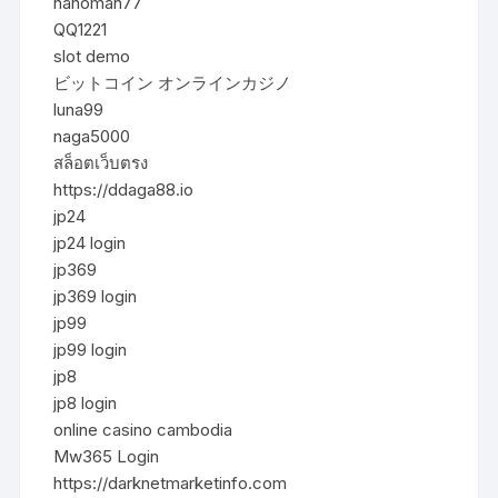
hanoman77
QQ1221
slot demo
ビットコイン オンラインカジノ
luna99
naga5000
สล็อตเว็บตรง
https://ddaga88.io
jp24
jp24 login
jp369
jp369 login
jp99
jp99 login
jp8
jp8 login
online casino cambodia
Mw365 Login
https://darknetmarketinfo.com