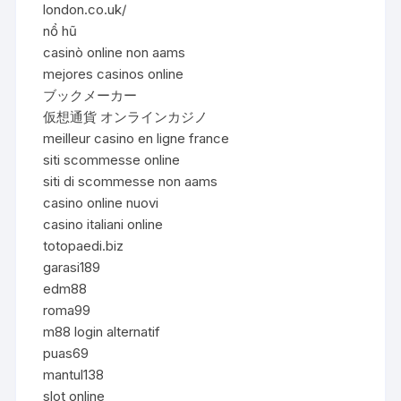
london.co.uk/
nổ hũ
casinò online non aams
mejores casinos online
ブックメーカー
仮想通貨 オンラインカジノ
meilleur casino en ligne france
siti scommesse online
siti di scommesse non aams
casino online nuovi
casino italiani online
totopaedi.biz
garasi189
edm88
roma99
m88 login alternatif
puas69
mantul138
slot online