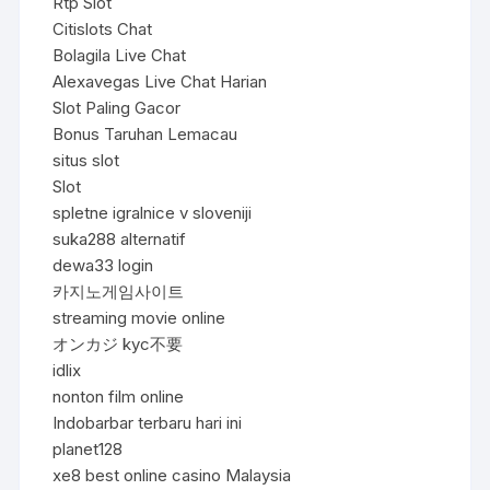
Rtp Slot
Citislots Chat
Bolagila Live Chat
Alexavegas Live Chat Harian
Slot Paling Gacor
Bonus Taruhan Lemacau
situs slot
Slot
spletne igralnice v sloveniji
suka288 alternatif
dewa33 login
카지노게임사이트
streaming movie online
オンカジ kyc不要
idlix
nonton film online
Indobarbar terbaru hari ini
planet128
xe8 best online casino Malaysia