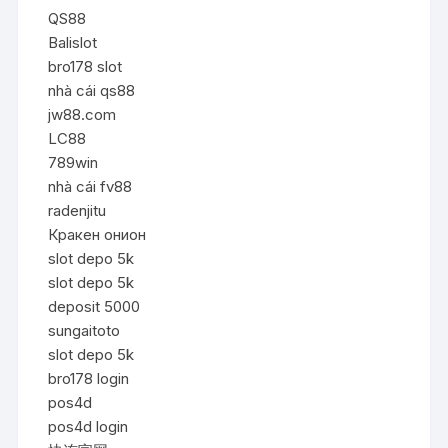
QS88
Balislot
bro178 slot
nhà cái qs88
jw88.com
LC88
789win
nhà cái fv88
radenjitu
Кракен онион
slot depo 5k
slot depo 5k
deposit 5000
sungaitoto
slot depo 5k
bro178 login
pos4d
pos4d login