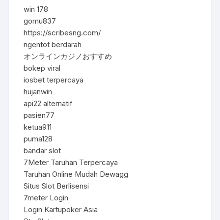
win 178
gomu837
https://scribesng.com/
ngentot berdarah
オンラインカジノおすすめ
bokep viral
iosbet terpercaya
hujanwin
api22 alternatif
pasien77
ketua911
puma128
bandar slot
7Meter Taruhan Terpercaya
Taruhan Online Mudah Dewagg
Situs Slot Berlisensi
7meter Login
Login Kartupoker Asia