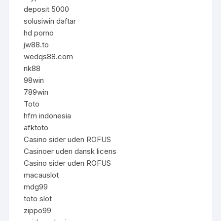
deposit 5000
solusiwin daftar
hd porno
jw88.to
wedqs88.com
nk88
98win
789win
Toto
hfm indonesia
afktoto
Casino sider uden ROFUS
Casinoer uden dansk licens
Casino sider uden ROFUS
macauslot
mdg99
toto slot
zippo99