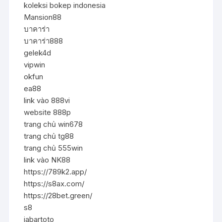
koleksi bokep indonesia
Mansion88
บาคาร่า
บาคาร่า888
gelek4d
vipwin
okfun
ea88
link vào 888vi
website 888p
trang chủ win678
trang chủ tg88
trang chủ 555win
link vào NK88
https://789k2.app/
https://s8ax.com/
https://28bet.green/
s8
jabartoto