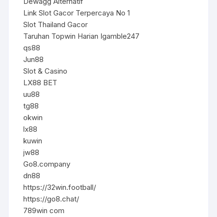
Dewagg Alternatif
Link Slot Gacor Terpercaya No 1
Slot Thailand Gacor
Taruhan Topwin Harian Igamble247
qs88
Jun88
Slot & Casino
LX88 BET
uu88
tg88
okwin
lx88
kuwin
jw88
Go8.company
dn88
https://32win.football/
https://go8.chat/
789win com