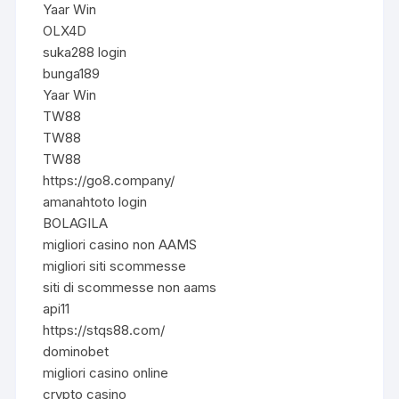
Yaar Win
OLX4D
suka288 login
bunga189
Yaar Win
TW88
TW88
TW88
https://go8.company/
amanahtoto login
BOLAGILA
migliori casino non AAMS
migliori siti scommesse
siti di scommesse non aams
api11
https://stqs88.com/
dominobet
migliori casino online
crypto casino