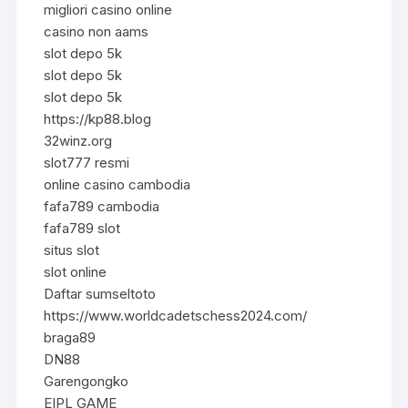
migliori casino online
casino non aams
slot depo 5k
slot depo 5k
slot depo 5k
https://kp88.blog
32winz.org
slot777 resmi
online casino cambodia
fafa789 cambodia
fafa789 slot
situs slot
slot online
Daftar sumseltoto
https://www.worldcadetschess2024.com/
braga89
DN88
Garengongko
EIPL GAME