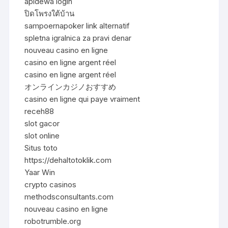
apidewa login
ปิดโพรงใต้บ้าน
sampoernapoker link alternatif
spletna igralnica za pravi denar
nouveau casino en ligne
casino en ligne argent réel
casino en ligne argent réel
オンラインカジノおすすめ
casino en ligne qui paye vraiment
receh88
slot gacor
slot online
Situs toto
https://dehaltotoklik.com
Yaar Win
crypto casinos
methodsconsultants.com
nouveau casino en ligne
robotrumble.org