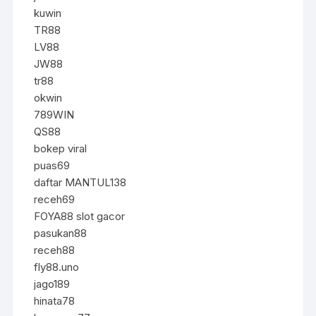
kuwin
TR88
LV88
JW88
tr88
okwin
789WIN
QS88
bokep viral
puas69
daftar MANTUL138
receh69
FOYA88 slot gacor
pasukan88
receh88
fly88.uno
jago189
hinata78