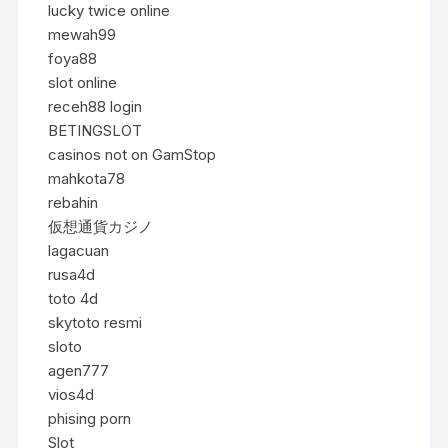
lucky twice online
mewah99
foya88
slot online
receh88 login
BETINGSLOT
casinos not on GamStop
mahkota78
rebahin
仮想通貨カジノ
lagacuan
rusa4d
toto 4d
skytoto resmi
sloto
agen777
vios4d
phising porn
Slot