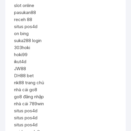
slot online
pasukan88
receh 88
situs pos4d
on bing
suka288 login
303hoki
hoki99
ikut4d
JW88
DH88 bet
nk88 trang chủ
nhà cái go8
go8 đăng nhập
nhà cái 789win
situs pos4d
situs pos4d
situs pos4d