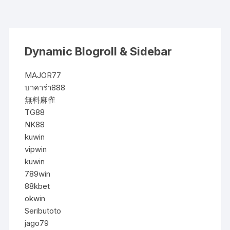
Dynamic Blogroll & Sidebar
MAJOR77
บาคาร่า888
無料麻雀
TG88
NK88
kuwin
vipwin
kuwin
789win
88kbet
okwin
Seributoto
jago79