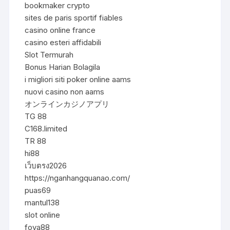
bookmaker crypto
sites de paris sportif fiables
casino online france
casino esteri affidabili
Slot Termurah
Bonus Harian Bolagila
i migliori siti poker online aams
nuovi casino non aams
オンラインカジノアプリ
TG 88
C168.limited
TR 88
hi88
เว็บตรง2026
https://nganhangquanao.com/
puas69
mantul138
slot online
foya88