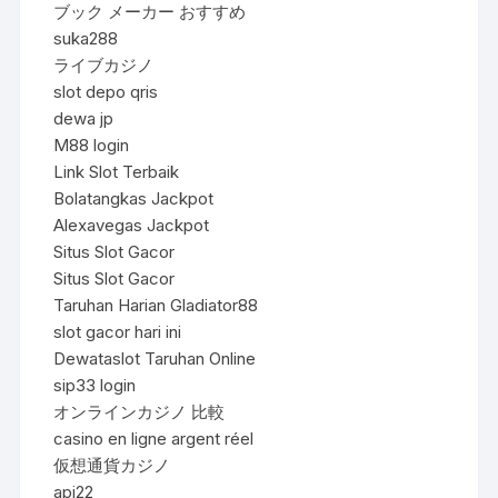
ブック メーカー おすすめ
suka288
ライブカジノ
slot depo qris
dewa jp
M88 login
Link Slot Terbaik
Bolatangkas Jackpot
Alexavegas Jackpot
Situs Slot Gacor
Situs Slot Gacor
Taruhan Harian Gladiator88
slot gacor hari ini
Dewataslot Taruhan Online
sip33 login
オンラインカジノ 比較
casino en ligne argent réel
仮想通貨カジノ
api22