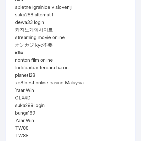
spletne igralnice v sloveniji
suka288 alternatif
dewa33 login
카지노게임사이트
streaming movie online
オンカジ kyc不要
idlix
nonton film online
Indobarbar terbaru hari ini
planet128
xe8 best online casino Malaysia
Yaar Win
OLX4D
suka288 login
bunga189
Yaar Win
TW88
TW88