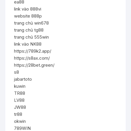
ea88
link vào 888vi
website 888p
trang chủ win678
trang chủ tg88
trang chủ 555win
link vào NK88
https://789k2.app/
https://s8ax.com/
https://28bet.green/
s8
jabartoto
kuwin
TR88
LV88
JW88
tr88
okwin
789WIN