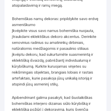
atsipalaidavimą ir ramų miegą.
Bohemiškas namų dekoras: pripildykite savo erdvę
asmeniškumo
Įkvėpkite visus savo namus bohemiška nuojauta,
įtraukdami eklektiškus dekoro akcentus. Derinkite
senovinius radinius su amatininkų dirbiniais,
natūraliomis medžiagomis ir pasaulinio stiliaus
įkvėptu dekoru, kad sukurtumėte suasmenintą ir
eklektišką išvaizdą, pabrėžiantį individualumą ir
kūrybiškumą. Kurkite kuruojamas vinjetes su
reikšmingais objektais, brangiais lobiais ir rastais
artefaktais, kurie pasakoja jūsų unikalią istoriją ir
atspindi jūsų asmeninį stilių.
Apibendrinant galima pasakyti, kad šiuolaikiškas
bohemiškas interjero dizainas siūlo kūrybišką ir
eklektišką požiūrį į dekoravimą, kuris švenčia