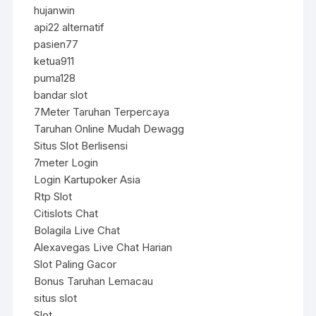
hujanwin
api22 alternatif
pasien77
ketua911
puma128
bandar slot
7Meter Taruhan Terpercaya
Taruhan Online Mudah Dewagg
Situs Slot Berlisensi
7meter Login
Login Kartupoker Asia
Rtp Slot
Citislots Chat
Bolagila Live Chat
Alexavegas Live Chat Harian
Slot Paling Gacor
Bonus Taruhan Lemacau
situs slot
Slot