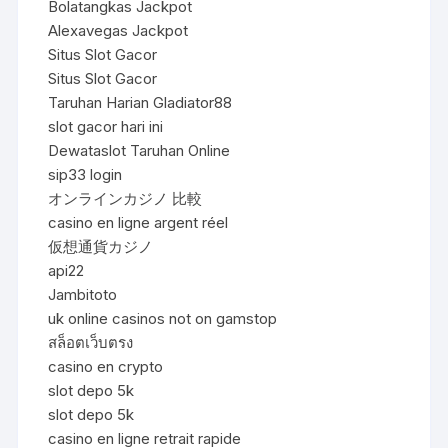
Bolatangkas Jackpot
Alexavegas Jackpot
Situs Slot Gacor
Situs Slot Gacor
Taruhan Harian Gladiator88
slot gacor hari ini
Dewataslot Taruhan Online
sip33 login
オンラインカジノ 比較
casino en ligne argent réel
仮想通貨カジノ
api22
Jambitoto
uk online casinos not on gamstop
สล็อตเว็บตรง
casino en crypto
slot depo 5k
slot depo 5k
casino en ligne retrait rapide