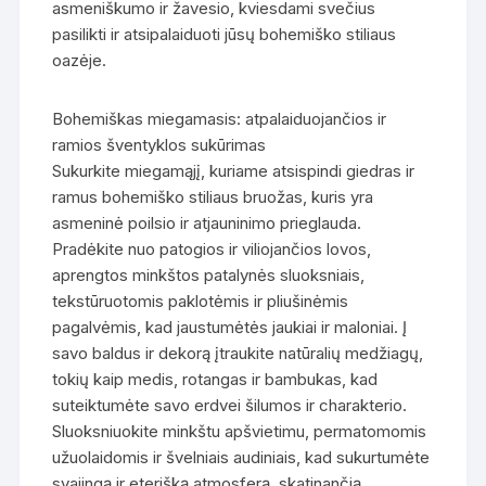
asmeniškumo ir žavesio, kviesdami svečius
pasilikti ir atsipalaiduoti jūsų bohemiško stiliaus
oazėje.
Bohemiškas miegamasis: atpalaiduojančios ir
ramios šventyklos sukūrimas
Sukurkite miegamąjį, kuriame atsispindi giedras ir
ramus bohemiško stiliaus bruožas, kuris yra
asmeninė poilsio ir atjauninimo prieglauda.
Pradėkite nuo patogios ir viliojančios lovos,
aprengtos minkštos patalynės sluoksniais,
tekstūruotomis paklotėmis ir pliušinėmis
pagalvėmis, kad jaustumėtės jaukiai ir maloniai. Į
savo baldus ir dekorą įtraukite natūralių medžiagų,
tokių kaip medis, rotangas ir bambukas, kad
suteiktumėte savo erdvei šilumos ir charakterio.
Sluoksniuokite minkštu apšvietimu, permatomomis
užuolaidomis ir švelniais audiniais, kad sukurtumėte
svajingą ir eterišką atmosferą, skatinančią