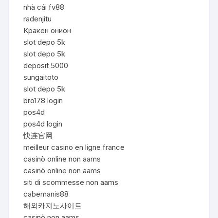
nhà cái fv88
radenjitu
Кракен онион
slot depo 5k
slot depo 5k
deposit 5000
sungaitoto
slot depo 5k
bro178 login
pos4d
pos4d login
快连官网
meilleur casino en ligne france
casinò online non aams
casinò online non aams
siti di scommesse non aams
cabemanis88
해외카지노사이트
casinò non aams