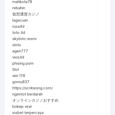
mahkota78
rebahin
仮想通貨カジノ
lagacuan
rusa4d
toto 4d
skytoto resmi
sloto
agen777
vios4d
phising porn
Slot
win 178
gomu837
https://scribesng.com/
ngentot berdarah
オンラインカジノおすすめ
bokep viral
iosbet terpercaya