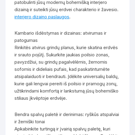
patobulinti jūsų modernų bohemišką interjero
dizainą ir suteikti jūsų erdvei charakterio ir žavesio.
interjero dizaino paslaugos
.
Kambario išdėstymas ir dizainas: atvirumas ir
patogumas
Rinkitės atvirus grindų planus, kurie skatina erdvės
ir srauto pojūtį. Sukurkite jaukias poilsio zonas,
pavyzdžiui, su grindų pagalvėlėmis, žemomis
sofomis ir dideliais pufais, kad paskatintumėte
atsipalaiduoti ir bendrauti. Įdėkite universalių baldų,
kurie gali lengvai pereiti iš poilsio ir pramogų zonų,
užtikrindami komfortą ir lankstumą jūsų bohemiško
stiliaus įkvėptoje erdvėje.
Bendra spalvų paletė ir derinimas: ryškūs atspalviai
ir žemiški tonai
Apkabinkite turtingą ir įvairią spalvų paletę, kuri