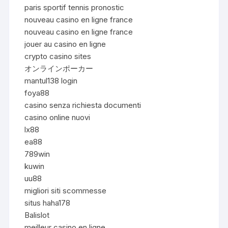
paris sportif tennis pronostic
nouveau casino en ligne france
nouveau casino en ligne france
jouer au casino en ligne
crypto casino sites
オンラインポーカー
mantul138 login
foya88
casino senza richiesta documenti
casino online nuovi
lx88
ea88
789win
kuwin
uu88
migliori siti scommesse
situs haha178
Balislot
meilleur casino en ligne