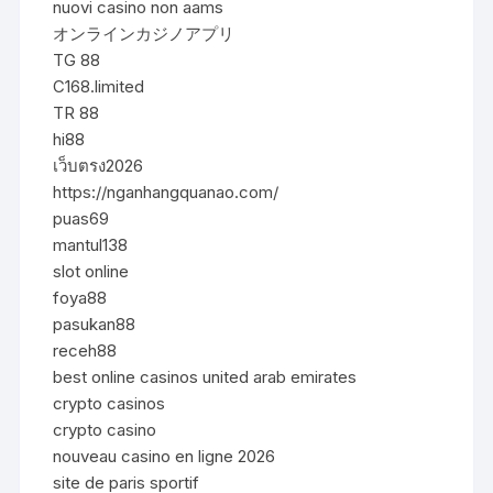
nuovi casino non aams
オンラインカジノアプリ
TG 88
C168.limited
TR 88
hi88
เว็บตรง2026
https://nganhangquanao.com/
puas69
mantul138
slot online
foya88
pasukan88
receh88
best online casinos united arab emirates
crypto casinos
crypto casino
nouveau casino en ligne 2026
site de paris sportif