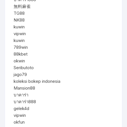
無料麻雀
TG88
NK88
kuwin
vipwin
kuwin
789win
88kbet
okwin
Seributoto
jago79
koleksi bokep indonesia
Mansion88
บาคาร่า
บาคาร่า888
gelek4d
vipwin
okfun