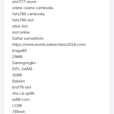
slot777 resmi
online casino cambodia
fafa789 cambodia
fafa789 slot
situs slot
slot online
Daftar sumseltoto
https://www.worldcadetschess2024.com/
braga89
DN88
Garengongko
EIPL GAME
QS88
Balislot
bro178 slot
nhà cái qs88
jw88.com
LC88
789win