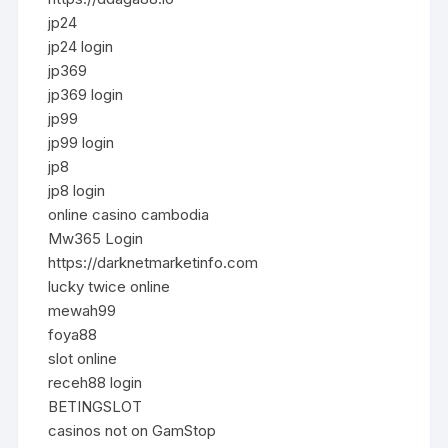
jp24
jp24 login
jp369
jp369 login
jp99
jp99 login
jp8
jp8 login
online casino cambodia
Mw365 Login
https://darknetmarketinfo.com
lucky twice online
mewah99
foya88
slot online
receh88 login
BETINGSLOT
casinos not on GamStop