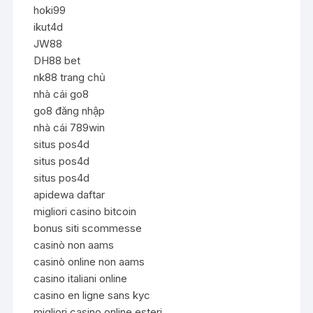
hoki99
ikut4d
JW88
DH88 bet
nk88 trang chủ
nhà cái go8
go8 đăng nhập
nhà cái 789win
situs pos4d
situs pos4d
situs pos4d
apidewa daftar
migliori casino bitcoin
bonus siti scommesse
casinò non aams
casinò online non aams
casino italiani online
casino en ligne sans kyc
migliori casino online esteri