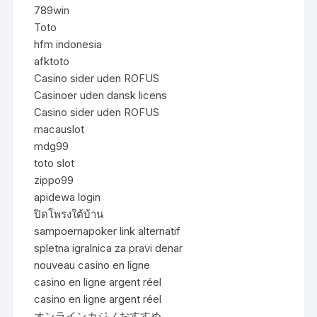
789win
Toto
hfm indonesia
afktoto
Casino sider uden ROFUS
Casinoer uden dansk licens
Casino sider uden ROFUS
macauslot
mdg99
toto slot
zippo99
apidewa login
ปิดโพรงใต้บ้าน
sampoernapoker link alternatif
spletna igralnica za pravi denar
nouveau casino en ligne
casino en ligne argent réel
casino en ligne argent réel
オンラインカジノおすすめ