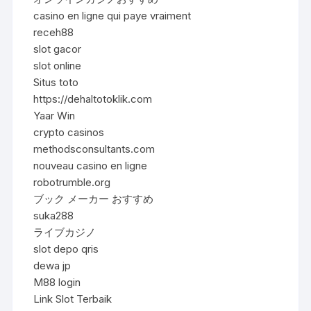
casino en ligne qui paye vraiment
receh88
slot gacor
slot online
Situs toto
https://dehaltotoklik.com
Yaar Win
crypto casinos
methodsconsultants.com
nouveau casino en ligne
robotrumble.org
ブック メーカー おすすめ
suka288
ライブカジノ
slot depo qris
dewa jp
M88 login
Link Slot Terbaik