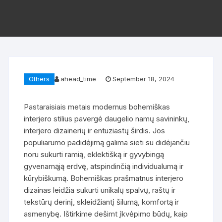
Others
ahead_time
September 18, 2024
Pastaraisiais metais modernus bohemiškas
interjero stilius pavergė daugelio namų savininkų,
interjero dizainerių ir entuziastų širdis. Jos
populiarumo padidėjimą galima sieti su didėjančiu
noru sukurti ramią, eklektišką ir gyvybingą
gyvenamąją erdvę, atspindinčią individualumą ir
kūrybiškumą. Bohemiškas prašmatnus interjero
dizainas leidžia sukurti unikalų spalvų, raštų ir
tekstūrų derinį, skleidžiantį šilumą, komfortą ir
asmenybę. Ištirkime dešimt įkvėpimo būdų, kaip