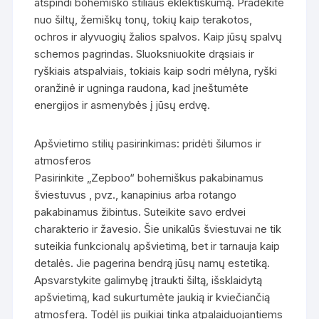
atspindi bohemiško stiliaus eklektiškumą. Pradėkite
nuo šiltų, žemiškų tonų, tokių kaip terakotos,
ochros ir alyvuogių žalios spalvos. Kaip jūsų spalvų
schemos pagrindas. Sluoksniuokite drąsiais ir
ryškiais atspalviais, tokiais kaip sodri mėlyna, ryški
oranžinė ir ugninga raudona, kad įneštumėte
energijos ir asmenybės į jūsų erdvę.
Apšvietimo stilių pasirinkimas: pridėti šilumos ir
atmosferos
Pasirinkite „Zepboo“ bohemiškus pakabinamus
šviestuvus , pvz., kanapinius arba rotango
pakabinamus žibintus. Suteikite savo erdvei
charakterio ir žavesio. Šie unikalūs šviestuvai ne tik
suteikia funkcionalų apšvietimą, bet ir tarnauja kaip
detalės. Jie pagerina bendrą jūsų namų estetiką.
Apsvarstykite galimybę įtraukti šiltą, išsklaidytą
apšvietimą, kad sukurtumėte jaukią ir kviečiančią
atmosferą. Todėl jis puikiai tinka atpalaiduojantiems