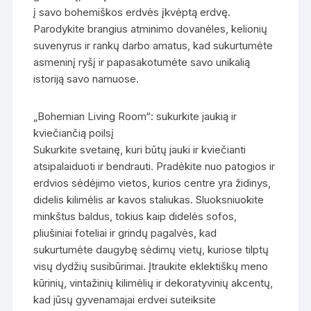
į savo bohemiškos erdvės įkvėptą erdvę.
Parodykite brangius atminimo dovanėles, kelionių
suvenyrus ir rankų darbo amatus, kad sukurtumėte
asmeninį ryšį ir papasakotumėte savo unikalią
istoriją savo namuose.
„Bohemian Living Room“: sukurkite jaukią ir
kviečiančią poilsį
Sukurkite svetainę, kuri būtų jauki ir kviečianti
atsipalaiduoti ir bendrauti. Pradėkite nuo patogios ir
erdvios sėdėjimo vietos, kurios centre yra židinys,
didelis kilimėlis ar kavos staliukas. Sluoksniuokite
minkštus baldus, tokius kaip didelės sofos,
pliušiniai foteliai ir grindų pagalvės, kad
sukurtumėte daugybę sėdimų vietų, kuriose tilptų
visų dydžių susibūrimai. Įtraukite eklektiškų meno
kūrinių, vintažinių kilimėlių ir dekoratyvinių akcentų,
kad jūsų gyvenamajai erdvei suteiksite