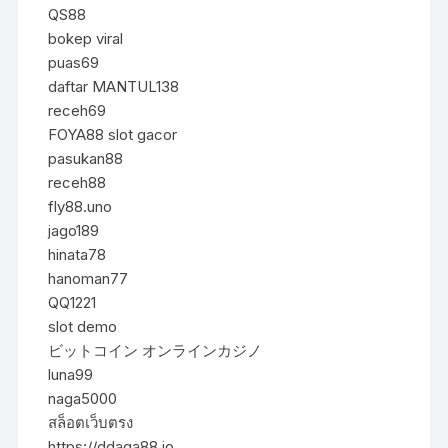
QS88
bokep viral
puas69
daftar MANTUL138
receh69
FOYA88 slot gacor
pasukan88
receh88
fly88.uno
jago189
hinata78
hanoman77
QQ1221
slot demo
ビットコイン オンラインカジノ
luna99
naga5000
สล็อตเว็บตรง
https://ddaga88.io