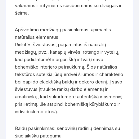
vakarams ir intymiems susibūrimams su draugais ir
šeima.
Apšvietimo medžiagų pasirinkimas: apimantis
natūralius elementus
Rinkitės šviestuvus, pagamintus iš natūralių
medžiagų, pvz., kanapių virvės, rotango ir vytelių,
kad padidintumėte organišką ir tvarų savo
bohemiško interjero patrauklumą. Šios natūralios
tekstūros suteikia jūsų erdvei šilumos ir charakterio
bei papildo eklektišką baldų ir dekoro derinį. Į savo
šviestuvus įtraukite rankų darbo elementų ir
amatininkų, kad sukurtumėte autentišką ir asmeninį
prisilietimą. Jie atspindi bohemišką kūrybiškumo ir
individualumo etosą.
Baldų pasirinkimas: senovinių radinių derinimas su
šiuolaikišku patogumu