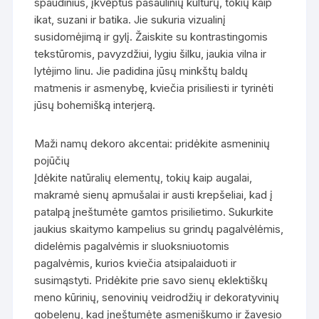
spaudinius, įkvėptus pasaulinių kultūrų, tokių kaip
ikat, suzani ir batika. Jie sukuria vizualinį
susidomėjimą ir gylį. Žaiskite su kontrastingomis
tekstūromis, pavyzdžiui, lygiu šilku, jaukia vilna ir
lytėjimo linu. Jie padidina jūsų minkštų baldų
matmenis ir asmenybę, kviečia prisiliesti ir tyrinėti
jūsų bohemišką interjerą.
Maži namų dekoro akcentai: pridėkite asmeninių
pojūčių
Įdėkite natūralių elementų, tokių kaip augalai,
makramė sienų apmušalai ir austi krepšeliai, kad į
patalpą įneštumėte gamtos prisilietimo. Sukurkite
jaukius skaitymo kampelius su grindų pagalvėlėmis,
didelėmis pagalvėmis ir sluoksniuotomis
pagalvėmis, kurios kviečia atsipalaiduoti ir
susimąstyti. Pridėkite prie savo sienų eklektiškų
meno kūrinių, senovinių veidrodžių ir dekoratyvinių
gobelenų, kad įneštumėte asmeniškumo ir žavesio