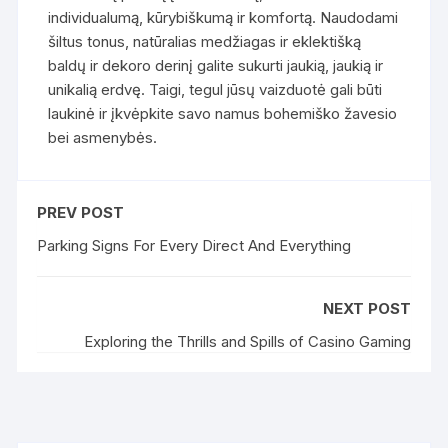
individualumą, kūrybiškumą ir komfortą. Naudodami
šiltus tonus, natūralias medžiagas ir eklektišką
baldų ir dekoro derinį galite sukurti jaukią, jaukią ir
unikalią erdvę. Taigi, tegul jūsų vaizduotė gali būti
laukinė ir įkvėpkite savo namus bohemiško žavesio
bei asmenybės.
PREV POST
Parking Signs For Every Direct And Everything
NEXT POST
Exploring the Thrills and Spills of Casino Gaming