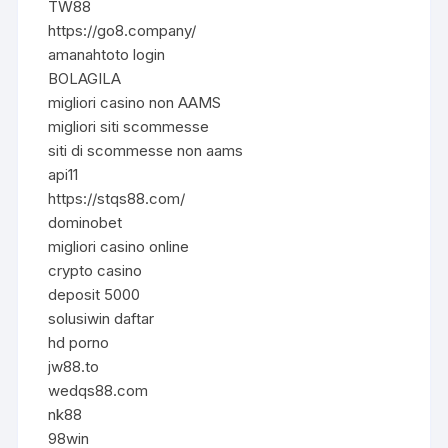
TW88
https://go8.company/
amanahtoto login
BOLAGILA
migliori casino non AAMS
migliori siti scommesse
siti di scommesse non aams
api11
https://stqs88.com/
dominobet
migliori casino online
crypto casino
deposit 5000
solusiwin daftar
hd porno
jw88.to
wedqs88.com
nk88
98win