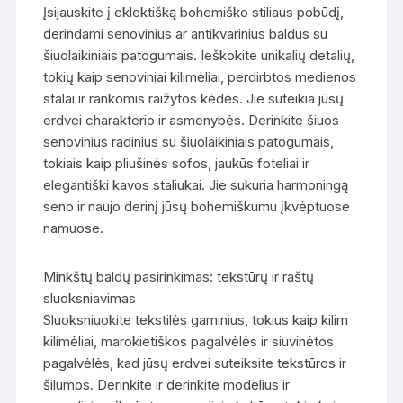
Įsijauskite į eklektišką bohemiško stiliaus pobūdį,
derindami senovinius ar antikvarinius baldus su
šiuolaikiniais patogumais. Ieškokite unikalių detalių,
tokių kaip senoviniai kilimėliai, perdirbtos medienos
stalai ir rankomis raižytos kėdės. Jie suteikia jūsų
erdvei charakterio ir asmenybės. Derinkite šiuos
senovinius radinius su šiuolaikiniais patogumais,
tokiais kaip pliušinės sofos, jaukūs foteliai ir
elegantiški kavos staliukai. Jie sukuria harmoningą
seno ir naujo derinį jūsų bohemiškumu įkvėptuose
namuose.
Minkštų baldų pasirinkimas: tekstūrų ir raštų
sluoksniavimas
Sluoksniuokite tekstilės gaminius, tokius kaip kilim
kilimėliai, marokietiškos pagalvėlės ir siuvinėtos
pagalvėlės, kad jūsų erdvei suteiksite tekstūros ir
šilumos. Derinkite ir derinkite modelius ir