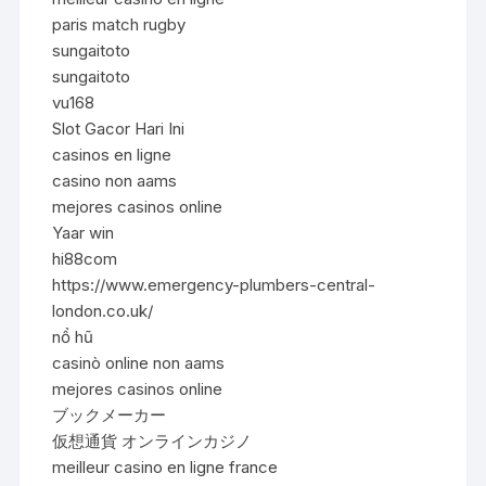
paris match rugby
sungaitoto
sungaitoto
vu168
Slot Gacor Hari Ini
casinos en ligne
casino non aams
mejores casinos online
Yaar win
hi88com
https://www.emergency-plumbers-central-
london.co.uk/
nổ hũ
casinò online non aams
mejores casinos online
ブックメーカー
仮想通貨 オンラインカジノ
meilleur casino en ligne france