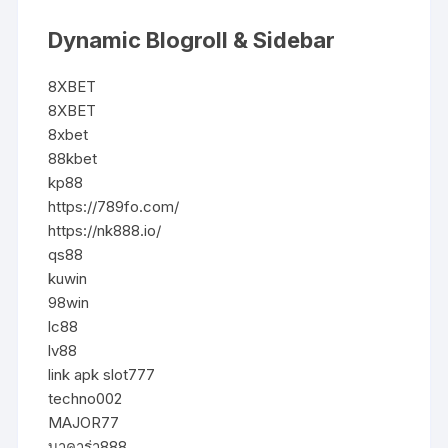
Dynamic Blogroll & Sidebar
8XBET
8XBET
8xbet
88kbet
kp88
https://789fo.com/
https://nk888.io/
qs88
kuwin
98win
lc88
lv88
link apk slot777
techno002
MAJOR77
บาคาร่า888