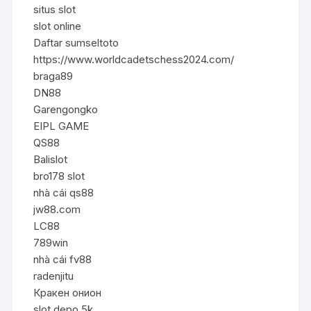
situs slot
slot online
Daftar sumseltoto
https://www.worldcadetschess2024.com/
braga89
DN88
Garengongko
EIPL GAME
QS88
Balislot
bro178 slot
nhà cái qs88
jw88.com
LC88
789win
nhà cái fv88
radenjitu
Кракен онион
slot depo 5k