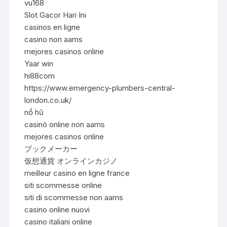
vu168
Slot Gacor Hari Ini
casinos en ligne
casino non aams
mejores casinos online
Yaar win
hi88com
https://www.emergency-plumbers-central-
london.co.uk/
nổ hũ
casinò online non aams
mejores casinos online
ブックメーカー
仮想通貨 オンラインカジノ
meilleur casino en ligne france
siti scommesse online
siti di scommesse non aams
casino online nuovi
casino italiani online