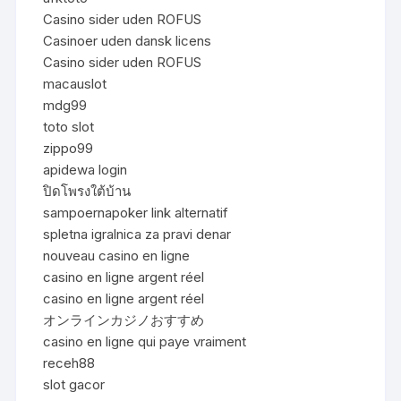
Casino sider uden ROFUS
Casinoer uden dansk licens
Casino sider uden ROFUS
macauslot
mdg99
toto slot
zippo99
apidewa login
ปิดโพรงใต้บ้าน
sampoernapoker link alternatif
spletna igralnica za pravi denar
nouveau casino en ligne
casino en ligne argent réel
casino en ligne argent réel
オンラインカジノおすすめ
casino en ligne qui paye vraiment
receh88
slot gacor