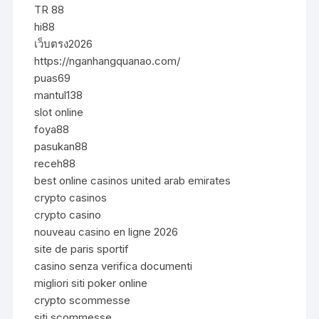
TR 88
hi88
เว็บตรง2026
https://nganhangquanao.com/
puas69
mantul138
slot online
foya88
pasukan88
receh88
best online casinos united arab emirates
crypto casinos
crypto casino
nouveau casino en ligne 2026
site de paris sportif
casino senza verifica documenti
migliori siti poker online
crypto scommesse
siti scommesse