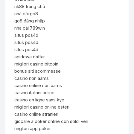
nk88 trang chủ
nhà cái go8
go8 đăng nhập
nhà cái 789win
situs pos4d
situs pos4d
situs pos4d
apidewa daftar
migliori casino bitcoin
bonus siti scommesse
casinò non aams
casinò online non aams
casino italiani online
casino en ligne sans kyc
migliori casino online esteri
casino online stranieri
giocare a poker online con soldi veri
migliori app poker