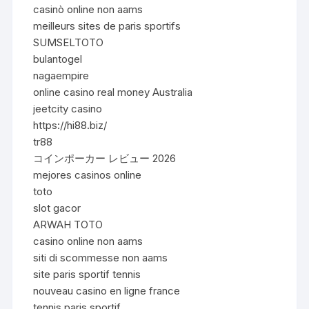
casinò online non aams
meilleurs sites de paris sportifs
SUMSELTOTO
bulantogel
nagaempire
online casino real money Australia
jeetcity casino
https://hi88.biz/
tr88
コインポーカー レビュー 2026
mejores casinos online
toto
slot gacor
ARWAH TOTO
casino online non aams
siti di scommesse non aams
site paris sportif tennis
nouveau casino en ligne france
tennis paris sportif