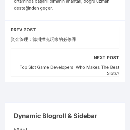
ortamında başarılı olmanın anahtarı, doğru uzman
desteğinden geçer.
PREV POST
資金管理：德州撲克玩家的必修課
NEXT POST
Top Slot Game Developers: Who Makes The Best
Slots?
Dynamic Blogroll & Sidebar
8XBET