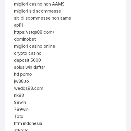
migliori casino non AAMS
migliori siti scommesse
siti di scommesse non aams
api11
https://stqs88.com/
dominobet
migliori casino online
crypto casino
deposit 5000
solusiwin daftar
hd porno
jw88.to
wedqs88.com
nk88
98win
789win
Toto
hfm indonesia
afktoto