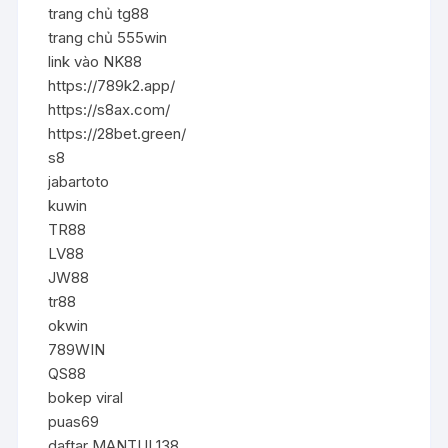
trang chủ tg88
trang chủ 555win
link vào NK88
https://789k2.app/
https://s8ax.com/
https://28bet.green/
s8
jabartoto
kuwin
TR88
LV88
JW88
tr88
okwin
789WIN
QS88
bokep viral
puas69
daftar MANTUL138