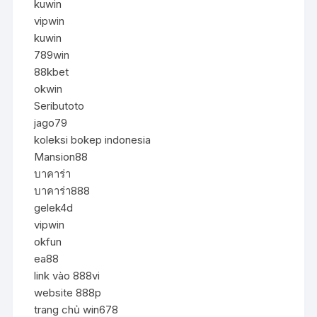
kuwin
vipwin
kuwin
789win
88kbet
okwin
Seributoto
jago79
koleksi bokep indonesia
Mansion88
บาคาร่า
บาคาร่า888
gelek4d
vipwin
okfun
ea88
link vào 888vi
website 888p
trang chủ win678