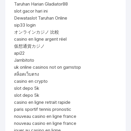
Taruhan Harian Gladiator88
slot gacor hari ini
Dewataslot Taruhan Online
sip33 login
オンラインカジノ 比較
casino en ligne argent réel
仮想通貨カジノ
api22
Jambitoto
uk online casinos not on gamstop
สล็อตเว็บตรง
casino en crypto
slot depo 5k
slot depo 5k
casino en ligne retrait rapide
paris sportif tennis pronostic
nouveau casino en ligne france
nouveau casino en ligne france
jouer au casino en ligne