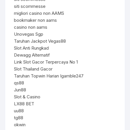
siti scommesse
migliori casino non AAMS
bookmaker non aams
casino non aams
Unovegas Sgp
Taruhan Jackpot Vegas88
Slot Anti Rungkad
Dewagg Alternatif
Link Slot Gacor Terpercaya No 1
Slot Thailand Gacor
Taruhan Topwin Harian Igamble247
qs88
Jun88
Slot & Casino
LX88 BET
uu88
tg88
okwin