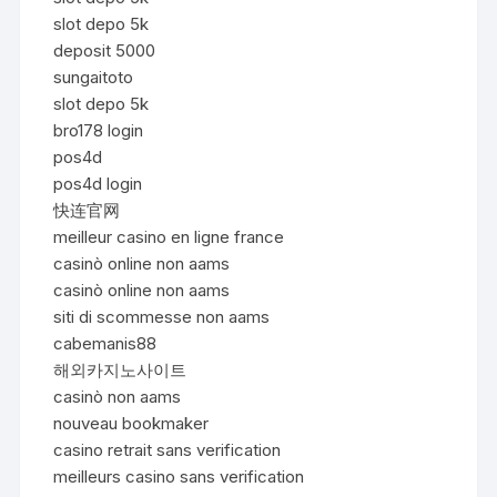
slot depo 5k
deposit 5000
sungaitoto
slot depo 5k
bro178 login
pos4d
pos4d login
快连官网
meilleur casino en ligne france
casinò online non aams
casinò online non aams
siti di scommesse non aams
cabemanis88
해외카지노사이트
casinò non aams
nouveau bookmaker
casino retrait sans verification
meilleurs casino sans verification