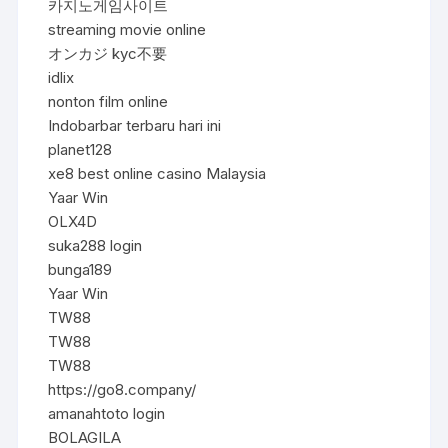
카지노게임사이트
streaming movie online
オンカジ kyc不要
idlix
nonton film online
Indobarbar terbaru hari ini
planet128
xe8 best online casino Malaysia
Yaar Win
OLX4D
suka288 login
bunga189
Yaar Win
TW88
TW88
TW88
https://go8.company/
amanahtoto login
BOLAGILA