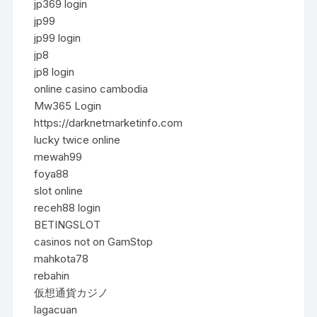
jp369 login
jp99
jp99 login
jp8
jp8 login
online casino cambodia
Mw365 Login
https://darknetmarketinfo.com
lucky twice online
mewah99
foya88
slot online
receh88 login
BETINGSLOT
casinos not on GamStop
mahkota78
rebahin
仮想通貨カジノ
lagacuan