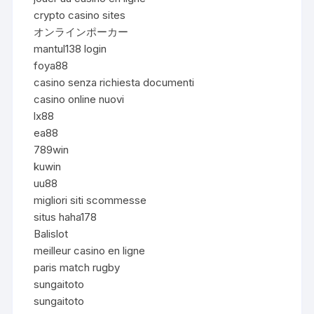
crypto casino sites
オンラインポーカー
mantul138 login
foya88
casino senza richiesta documenti
casino online nuovi
lx88
ea88
789win
kuwin
uu88
migliori siti scommesse
situs haha178
Balislot
meilleur casino en ligne
paris match rugby
sungaitoto
sungaitoto