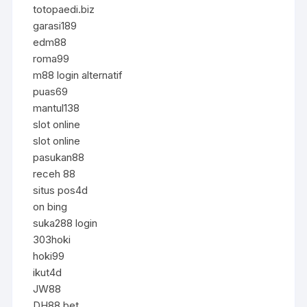
totopaedi.biz
garasi189
edm88
roma99
m88 login alternatif
puas69
mantul138
slot online
slot online
pasukan88
receh 88
situs pos4d
on bing
suka288 login
303hoki
hoki99
ikut4d
JW88
DH88 bet