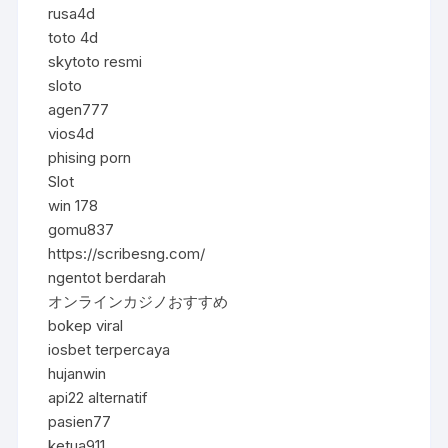
rusa4d
toto 4d
skytoto resmi
sloto
agen777
vios4d
phising porn
Slot
win 178
gomu837
https://scribesng.com/
ngentot berdarah
オンラインカジノおすすめ
bokep viral
iosbet terpercaya
hujanwin
api22 alternatif
pasien77
ketua911