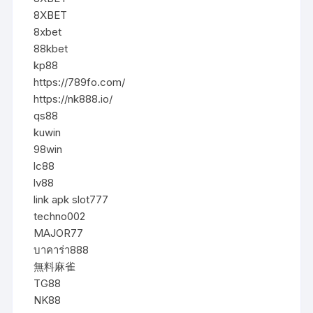
8XBET
8xbet
88kbet
kp88
https://789fo.com/
https://nk888.io/
qs88
kuwin
98win
lc88
lv88
link apk slot777
techno002
MAJOR77
บาคาร่า888
無料麻雀
TG88
NK88