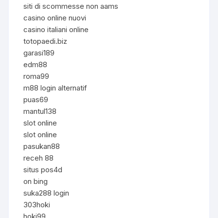
siti di scommesse non aams
casino online nuovi
casino italiani online
totopaedi.biz
garasi189
edm88
roma99
m88 login alternatif
puas69
mantul138
slot online
slot online
pasukan88
receh 88
situs pos4d
on bing
suka288 login
303hoki
hoki99