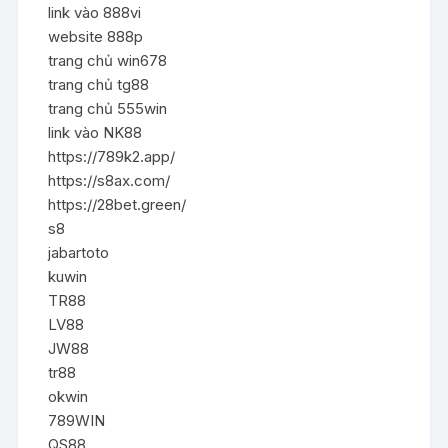
link vào 888vi
website 888p
trang chủ win678
trang chủ tg88
trang chủ 555win
link vào NK88
https://789k2.app/
https://s8ax.com/
https://28bet.green/
s8
jabartoto
kuwin
TR88
LV88
JW88
tr88
okwin
789WIN
QS88