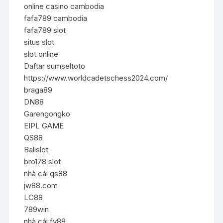
online casino cambodia
fafa789 cambodia
fafa789 slot
situs slot
slot online
Daftar sumseltoto
https://www.worldcadetschess2024.com/
braga89
DN88
Garengongko
EIPL GAME
QS88
Balislot
bro178 slot
nhà cái qs88
jw88.com
LC88
789win
nhà cái fv88