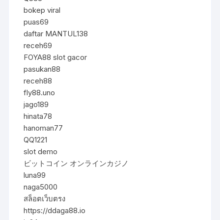
bokep viral
puas69
daftar MANTUL138
receh69
FOYA88 slot gacor
pasukan88
receh88
fly88.uno
jago189
hinata78
hanoman77
QQ1221
slot demo
ビットコイン オンラインカジノ
luna99
naga5000
สล็อตเว็บตรง
https://ddaga88.io