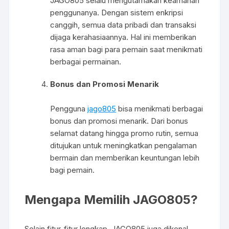
JAGO805 selalu mengutamakan keamanan
penggunanya. Dengan sistem enkripsi
canggih, semua data pribadi dan transaksi
dijaga kerahasiaannya. Hal ini memberikan
rasa aman bagi para pemain saat menikmati
berbagai permainan.
Bonus dan Promosi Menarik
Pengguna
jago805
bisa menikmati berbagai
bonus dan promosi menarik. Dari bonus
selamat datang hingga promo rutin, semua
ditujukan untuk meningkatkan pengalaman
bermain dan memberikan keuntungan lebih
bagi pemain.
Mengapa Memilih JAGO805?
Selain fitur-fitur lengkap, JAGO805 juga dikenal