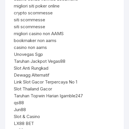
migliori siti poker online
crypto scommesse
siti scommesse
siti scommesse
migliori casino non AAMS
bookmaker non aams
casino non aams
Unovegas Sgp
Taruhan Jackpot Vegas88
Slot Anti Rungkad
Dewagg Alternatif
Link Slot Gacor Terpercaya No 1
Slot Thailand Gacor
Taruhan Topwin Harian Igamble247
qs88
Jun88
Slot & Casino
LX88 BET