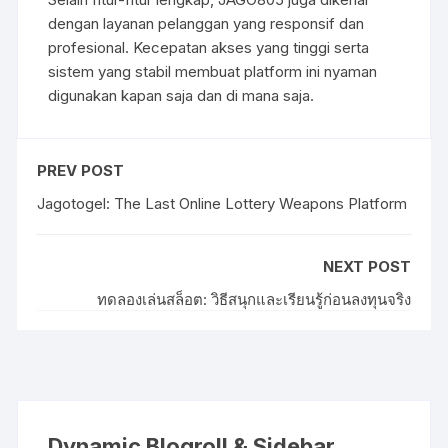
dengan layanan pelanggan yang responsif dan
profesional. Kecepatan akses yang tinggi serta
sistem yang stabil membuat platform ini nyaman
digunakan kapan saja dan di mana saja.
PREV POST
Jagotogel: The Last Online Lottery Weapons Platform
NEXT POST
ทดลองเล่นสล็อต: วิธีสนุกและเรียนรู้ก่อนลงทุนจริง
Dynamic Blogroll & Sidebar