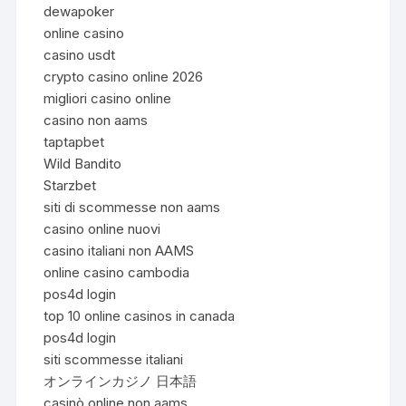
dewapoker
online casino
casino usdt
crypto casino online 2026
migliori casino online
casino non aams
taptapbet
Wild Bandito
Starzbet
siti di scommesse non aams
casino online nuovi
casino italiani non AAMS
online casino cambodia
pos4d login
top 10 online casinos in canada
pos4d login
siti scommesse italiani
オンラインカジノ 日本語
casinò online non aams