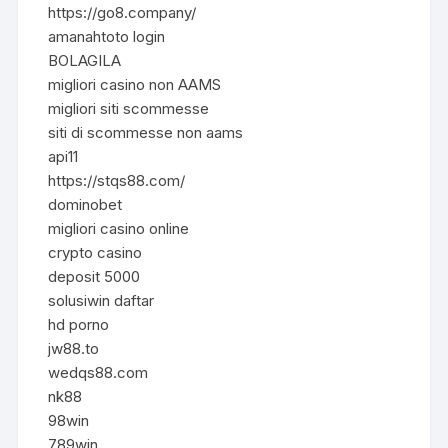
https://go8.company/
amanahtoto login
BOLAGILA
migliori casino non AAMS
migliori siti scommesse
siti di scommesse non aams
api11
https://stqs88.com/
dominobet
migliori casino online
crypto casino
deposit 5000
solusiwin daftar
hd porno
jw88.to
wedqs88.com
nk88
98win
789win