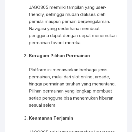
JAGO805 memiliki tampilan yang user-
friendly, sehingga mudah diakses oleh
pemula maupun pemain berpengalaman.
Navigasi yang sederhana membuat
pengguna dapat dengan cepat menemukan
permainan favorit mereka.
Beragam Pilihan Permainan
Platform ini menawarkan berbagai jenis
permainan, mulai dari slot online, arcade,
hingga permainan taruhan yang menantang.
Pilihan permainan yang lengkap membuat
setiap pengguna bisa menemukan hiburan
sesuai selera.
Keamanan Terjamin