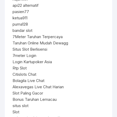
api22 alternatif
pasien77
ketua911
puma128
bandar slot
7Meter Taruhan Terpercaya
Taruhan Online Mudah Dewagg
Situs Slot Berlisensi
7meter Login
Login Kartupoker Asia
Rtp Slot
Citislots Chat
Bolagila Live Chat
Alexavegas Live Chat Harian
Slot Paling Gacor
Bonus Taruhan Lemacau
situs slot
Slot