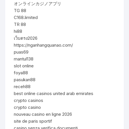
オンラインカジノアプリ
TG 88
C168.limited
TR 88
hi88
เว็บตรง2026
https://nganhangquanao.com/
puas69
mantul138
slot online
foya88
pasukan88
receh88
best online casinos united arab emirates
crypto casinos
crypto casino
nouveau casino en ligne 2026
site de paris sportif
casino senza verifica documenti