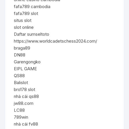
fafa789 cambodia
fafa789 slot
situs slot
slot online
Daftar sumseltoto
https://www.worldcadetschess2024.com/
braga89
DN88
Garengongko
EIPL GAME
QS88
Balislot
bro178 slot
nhà cái qs88
jw88.com
LC88
789win
nhà cái fv88