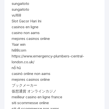
sungaitoto
sungaitoto
vu168
Slot Gacor Hari Ini
casinos en ligne
casino non aams
mejores casinos online
Yaar win
hi88com
https://www.emergency-plumbers-central-
london.co.uk/
nổ hũ
casinò online non aams
mejores casinos online
ブックメーカー
仮想通貨 オンラインカジノ
meilleur casino en ligne france
siti scommesse online
siti di scommesse non aams