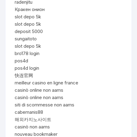
radenjitu
Кракен онион
slot depo 5k
slot depo 5k
deposit 5000
sungaitoto
slot depo 5k
bro178 login
pos4d
pos4d login
快连官网
meilleur casino en ligne france
casinò online non aams
casinò online non aams
siti di scommesse non aams
cabemanis88
해외카지노사이트
casinò non aams
nouveau bookmaker