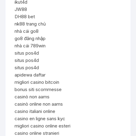
ikut4d
JW88
DH88 bet
nk88 trang chủ
nhà cái go8
go8 đăng nhập
nhà cái 789win
situs pos4d
situs pos4d
situs pos4d
apidewa daftar
migliori casino bitcoin
bonus siti scommesse
casinò non aams
casinò online non aams
casino italiani online
casino en ligne sans kyc
migliori casino online esteri
casino online stranieri