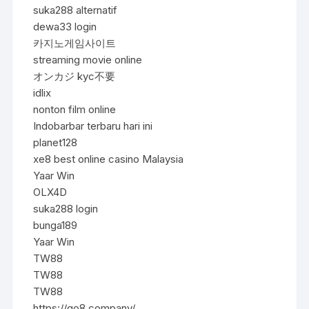
suka288 alternatif
dewa33 login
카지노게임사이트
streaming movie online
オンカジ kyc不要
idlix
nonton film online
Indobarbar terbaru hari ini
planet128
xe8 best online casino Malaysia
Yaar Win
OLX4D
suka288 login
bunga189
Yaar Win
TW88
TW88
TW88
https://go8.company/