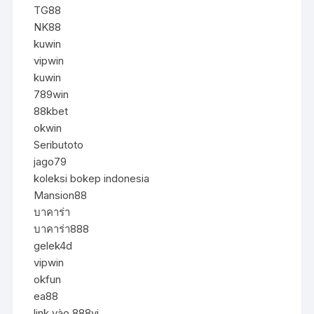
TG88
NK88
kuwin
vipwin
kuwin
789win
88kbet
okwin
Seributoto
jago79
koleksi bokep indonesia
Mansion88
บาคาร่า
บาคาร่า888
gelek4d
vipwin
okfun
ea88
link vào 888vi