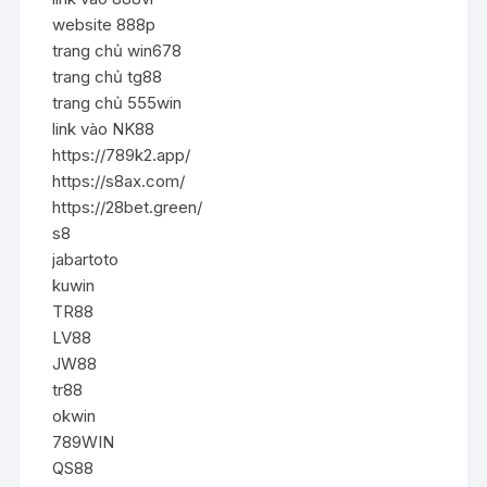
website 888p
trang chủ win678
trang chủ tg88
trang chủ 555win
link vào NK88
https://789k2.app/
https://s8ax.com/
https://28bet.green/
s8
jabartoto
kuwin
TR88
LV88
JW88
tr88
okwin
789WIN
QS88