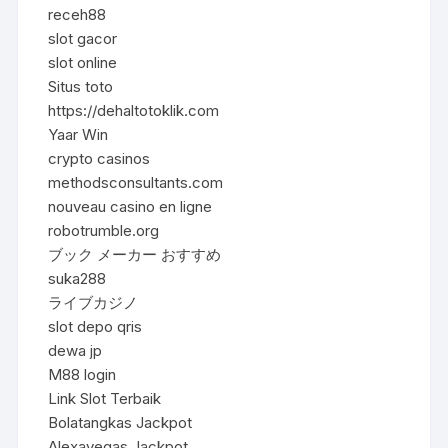
receh88
slot gacor
slot online
Situs toto
https://dehaltotoklik.com
Yaar Win
crypto casinos
methodsconsultants.com
nouveau casino en ligne
robotrumble.org
ブック メーカー おすすめ
suka288
ライブカジノ
slot depo qris
dewa jp
M88 login
Link Slot Terbaik
Bolatangkas Jackpot
Alexavegas Jackpot