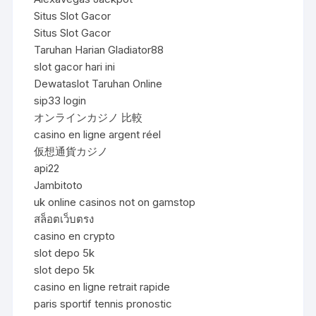
Situs Slot Gacor
Situs Slot Gacor
Taruhan Harian Gladiator88
slot gacor hari ini
Dewataslot Taruhan Online
sip33 login
オンラインカジノ 比較
casino en ligne argent réel
仮想通貨カジノ
api22
Jambitoto
uk online casinos not on gamstop
สล็อตเว็บตรง
casino en crypto
slot depo 5k
slot depo 5k
casino en ligne retrait rapide
paris sportif tennis pronostic