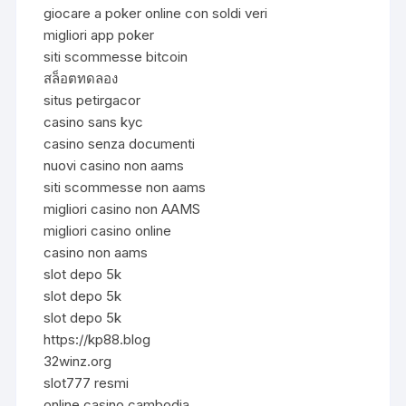
giocare a poker online con soldi veri
migliori app poker
siti scommesse bitcoin
สล็อตทดลอง
situs petirgacor
casino sans kyc
casino senza documenti
nuovi casino non aams
siti scommesse non aams
migliori casino non AAMS
migliori casino online
casino non aams
slot depo 5k
slot depo 5k
slot depo 5k
https://kp88.blog
32winz.org
slot777 resmi
online casino cambodia