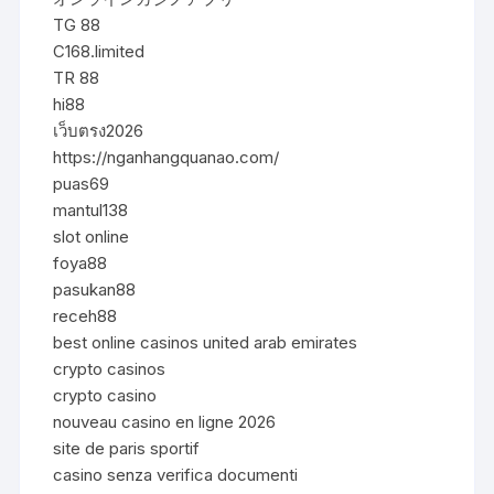
TG 88
C168.limited
TR 88
hi88
เว็บตรง2026
https://nganhangquanao.com/
puas69
mantul138
slot online
foya88
pasukan88
receh88
best online casinos united arab emirates
crypto casinos
crypto casino
nouveau casino en ligne 2026
site de paris sportif
casino senza verifica documenti