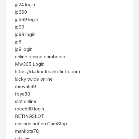
jp24 login
jp369
jp369 login
jp99
jp99 login
jp8
jp8 login
online casino cambodia
Mw365 Login
https://darknetmarketinfo.com
lucky twice online
mewah99
foya88
slot online
receh88 login
BETINGSLOT
casinos not on GamStop
mahkota78
rebahin