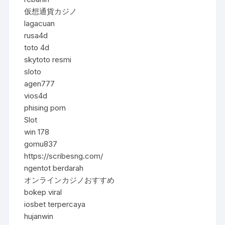
仮想通貨カジノ
lagacuan
rusa4d
toto 4d
skytoto resmi
sloto
agen777
vios4d
phising porn
Slot
win 178
gomu837
https://scribesng.com/
ngentot berdarah
オンラインカジノおすすめ
bokep viral
iosbet terpercaya
hujanwin