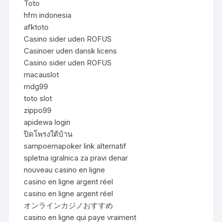
Toto
hfm indonesia
afktoto
Casino sider uden ROFUS
Casinoer uden dansk licens
Casino sider uden ROFUS
macauslot
mdg99
toto slot
zippo99
apidewa login
ปิดโพรงใต้บ้าน
sampoernapoker link alternatif
spletna igralnica za pravi denar
nouveau casino en ligne
casino en ligne argent réel
casino en ligne argent réel
オンラインカジノおすすめ
casino en ligne qui paye vraiment