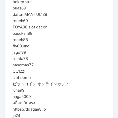
bokep viral
puas69
daftar MANTUL138
receh69
FOYA88 slot gacor
pasukan88
receh88
fly88.uno
jago189
hinata78
hanoman77
QQ1221
slot demo
ビットコイン オンラインカジノ
luna99
naga5000
สล็อตเว็บตรง
https://ddaga88.io
jp24