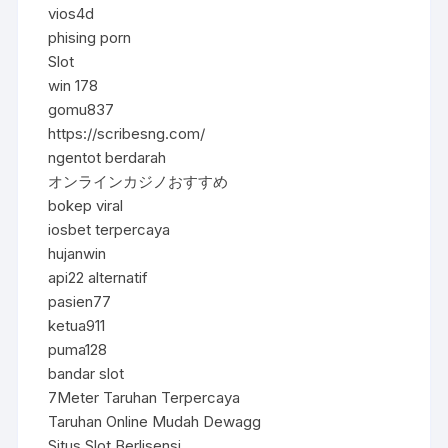
vios4d
phising porn
Slot
win 178
gomu837
https://scribesng.com/
ngentot berdarah
オンラインカジノおすすめ
bokep viral
iosbet terpercaya
hujanwin
api22 alternatif
pasien77
ketua911
puma128
bandar slot
7Meter Taruhan Terpercaya
Taruhan Online Mudah Dewagg
Situs Slot Berlisensi