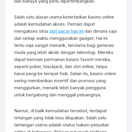
dan bahaya yang perlu dipertimbangkan.
Salah satu alasan utama ketertarikan kasino online
adalah kemudahan akses. Pemain dapat
mengakses situs
slot gacor hari ini
dari dimana saja
dan setiap waktu menggunakan gadget. Hal ini
tentu saja sangat menarik, terutama bagi generasi
muda yang lebih akrab dengan teknologi. Mereka
dapat bermain permainan kasino favorit mereka,
seperti poker, blackjack, dan slot online, tanpa
harus pergi ke tempat fisik. Selain itu, kasino online
sering memberikan insentif dan promosi yang
menggiurkan, menarik lebih banyak pengguna
untuk bergabung dan menggali peluangnya.
Namun, di balik kemudahan tersebut, terdapat
rintangan yang tidak bisa dilupakan. Salah satu
tantangan utama adalah status hukum perjudian
online di Indonesia. Walaupun banyak platform