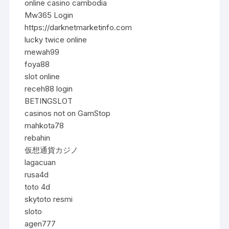
online casino cambodia
Mw365 Login
https://darknetmarketinfo.com
lucky twice online
mewah99
foya88
slot online
receh88 login
BETINGSLOT
casinos not on GamStop
mahkota78
rebahin
仮想通貨カジノ
lagacuan
rusa4d
toto 4d
skytoto resmi
sloto
agen777