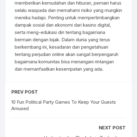
memberikan kemudahan dan hiburan, pemain harus
selalu waspada dan memahami risiko yang mungkin
mereka hadapi. Penting untuk mempertimbangkan
dampak sosial dan ekonomi dari kasino digital,
serta meng-edukasi diri tentang bagaimana
bermain dengan bijak. Dalam dunia yang terus
berkembang ini, kesadaran dan pengetahuan
tentang perjudian online akan sangat berpengaruh
bagaimana komunitas bisa menangani rintangan
dan memanfaatkan kesempatan yang ada.
PREV POST
10 Fun Political Party Games To Keep Your Guests
Amused
NEXT POST