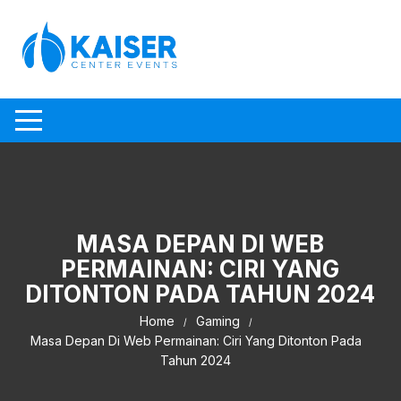
Skip to content
MASA DEPAN DI WEB
PERMAINAN: CIRI YANG
DITONTON PADA TAHUN 2024
Home
Gaming
Masa Depan Di Web Permainan: Ciri Yang Ditonton Pada
Tahun 2024