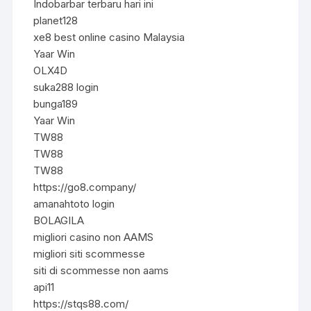
Indobarbar terbaru hari ini
planet128
xe8 best online casino Malaysia
Yaar Win
OLX4D
suka288 login
bunga189
Yaar Win
TW88
TW88
TW88
https://go8.company/
amanahtoto login
BOLAGILA
migliori casino non AAMS
migliori siti scommesse
siti di scommesse non aams
api11
https://stqs88.com/