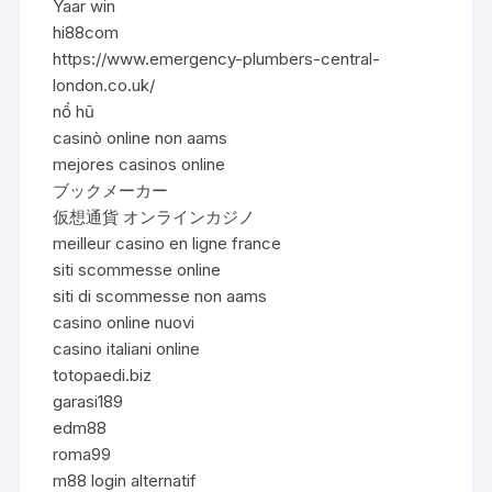
Yaar win
hi88com
https://www.emergency-plumbers-central-
london.co.uk/
nổ hũ
casinò online non aams
mejores casinos online
ブックメーカー
仮想通貨 オンラインカジノ
meilleur casino en ligne france
siti scommesse online
siti di scommesse non aams
casino online nuovi
casino italiani online
totopaedi.biz
garasi189
edm88
roma99
m88 login alternatif