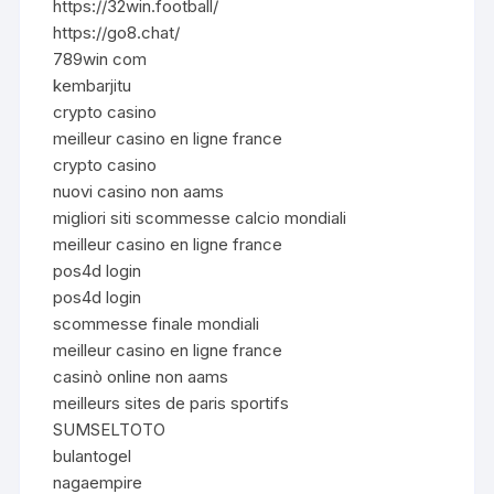
https://32win.football/
https://go8.chat/
789win com
kembarjitu
crypto casino
meilleur casino en ligne france
crypto casino
nuovi casino non aams
migliori siti scommesse calcio mondiali
meilleur casino en ligne france
pos4d login
pos4d login
scommesse finale mondiali
meilleur casino en ligne france
casinò online non aams
meilleurs sites de paris sportifs
SUMSELTOTO
bulantogel
nagaempire