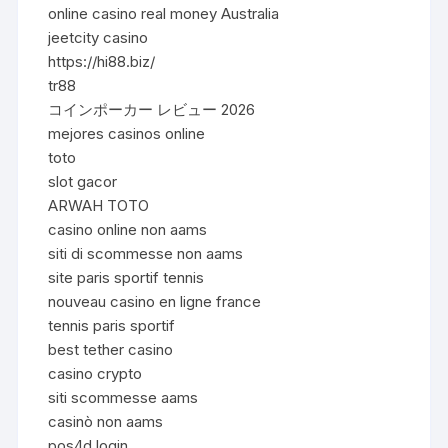
online casino real money Australia
jeetcity casino
https://hi88.biz/
tr88
コインポーカー レビュー 2026
mejores casinos online
toto
slot gacor
ARWAH TOTO
casino online non aams
siti di scommesse non aams
site paris sportif tennis
nouveau casino en ligne france
tennis paris sportif
best tether casino
casino crypto
siti scommesse aams
casinò non aams
pos4d login