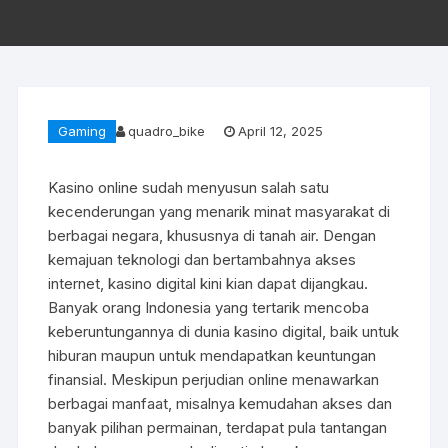
Gaming
quadro_bike
April 12, 2025
Kasino online sudah menyusun salah satu
kecenderungan yang menarik minat masyarakat di
berbagai negara, khususnya di tanah air. Dengan
kemajuan teknologi dan bertambahnya akses
internet, kasino digital kini kian dapat dijangkau.
Banyak orang Indonesia yang tertarik mencoba
keberuntungannya di dunia kasino digital, baik untuk
hiburan maupun untuk mendapatkan keuntungan
finansial. Meskipun perjudian online menawarkan
berbagai manfaat, misalnya kemudahan akses dan
banyak pilihan permainan, terdapat pula tantangan