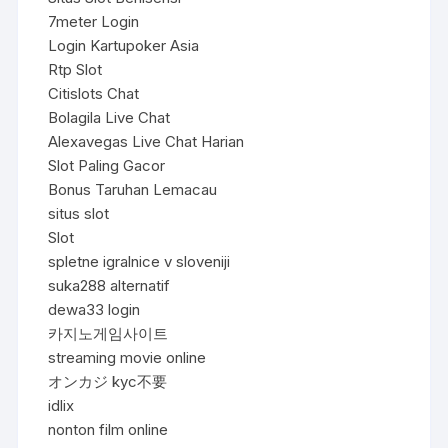
7meter Login
Login Kartupoker Asia
Rtp Slot
Citislots Chat
Bolagila Live Chat
Alexavegas Live Chat Harian
Slot Paling Gacor
Bonus Taruhan Lemacau
situs slot
Slot
spletne igralnice v sloveniji
suka288 alternatif
dewa33 login
카지노게임사이트
streaming movie online
オンカジ kyc不要
idlix
nonton film online