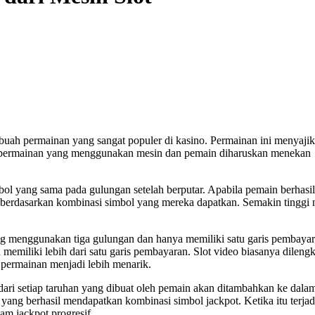
 sebuah permainan yang sangat populer di kasino. Permainan ini menyaji
lah permainan yang menggunakan mesin dan pemain diharuskan menekan
ol yang sama pada gulungan setelah berputar. Apabila pemain berhasil
erdasarkan kombinasi simbol yang mereka dapatkan. Semakin tinggi n
yang menggunakan tiga gulungan dan hanya memiliki satu garis pembayar
emiliki lebih dari satu garis pembayaran. Slot video biasanya dileng
 permainan menjadi lebih menarik.
ng dari setiap taruhan yang dibuat oleh pemain akan ditambahkan ke dala
 yang berhasil mendapatkan kombinasi simbol jackpot. Ketika itu terjad
m jackpot progresif.