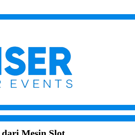
dari Mesin Slot