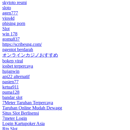
skytoto resmi
sloto
agen777
vios4d
phising porn
Slot
win 178
gomu837
https://scribesng.com/
ngentot berdarah
オンラインカジノおすすめ
bokep viral
iosbet terpercaya
hujanwin
api22 alternatif
pasien77
ketua911
puma128
bandar slot
7Meter Taruhan Terpercaya
Taruhan Online Mudah Dewagg
Situs Slot Berlisensi
7meter Login
Login Kartupoker Asia
Rtp Slot