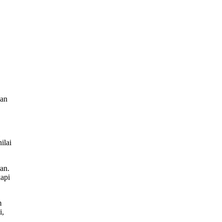
kan
ilai
an.
kapi
m
i,