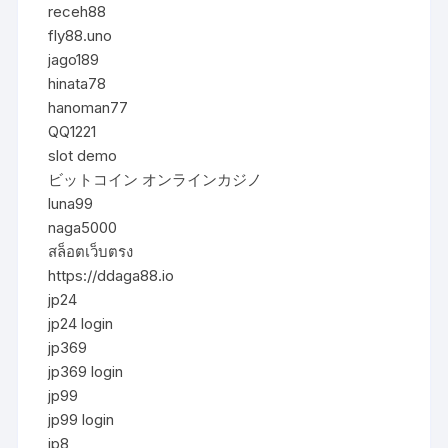
receh88
fly88.uno
jago189
hinata78
hanoman77
QQ1221
slot demo
ビットコイン オンラインカジノ
luna99
naga5000
สล็อตเว็บตรง
https://ddaga88.io
jp24
jp24 login
jp369
jp369 login
jp99
jp99 login
jp8