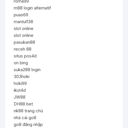
roma99
m88 login alternatif
puas69
mantul138
slot online
slot online
pasukan88
receh 88
situs pos4d
on bing
suka288 login
303hoki
hoki99
ikut4d
JW88
DH88 bet
nk88 trang chủ
nhà cái go8
go8 đăng nhập