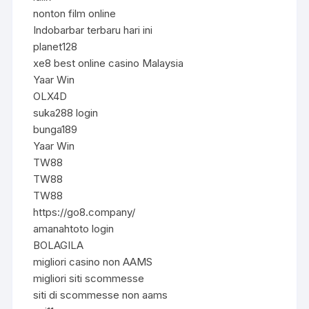
nonton film online
Indobarbar terbaru hari ini
planet128
xe8 best online casino Malaysia
Yaar Win
OLX4D
suka288 login
bunga189
Yaar Win
TW88
TW88
TW88
https://go8.company/
amanahtoto login
BOLAGILA
migliori casino non AAMS
migliori siti scommesse
siti di scommesse non aams