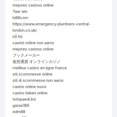
mejores casinos online
Yaar win
hi88com
https://www.emergency-plumbers-central-
london.co.uk/
nổ hũ
casinò online non aams
mejores casinos online
ブックメーカー
仮想通貨 オンラインカジノ
meilleur casino en ligne france
siti scommesse online
siti di scommesse non aams
casino online nuovi
casino italiani online
totopaedi.biz
garasi189
edm88