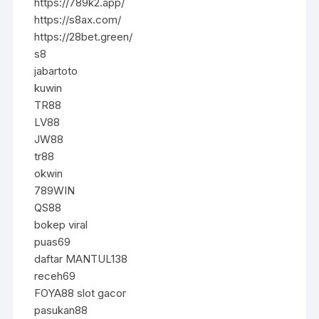
https://789k2.app/
https://s8ax.com/
https://28bet.green/
s8
jabartoto
kuwin
TR88
LV88
JW88
tr88
okwin
789WIN
QS88
bokep viral
puas69
daftar MANTUL138
receh69
FOYA88 slot gacor
pasukan88