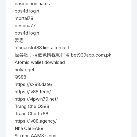
casinò non aams
pos4d login
mortal78
pesona77
pos4d login
爱思
macauslot88 link alternatif
操谷歌，拉低色情视频排名 bet939app.com.pk
Atomic wallet download
holytogel
QS88
https://sx88.date/
https://lv88.tech/
https://vipwin79.net/
Trang Chủ QS88
Trang Chủ Lx88
https://lv88.agency/
Nhà Cái EA88
Siti non AAMS sicuri