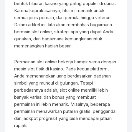
bentuk hiburan kasino yang paling populer di dunia.
Karena kepraktisannya, fitur ini menarik untuk
semua jenis pemain, dari pemula hingga veteran.
Dalam artikel ini, kita akan membahas bagaimana
bermain slot online, strategi apa yang dapat Anda
gunakan, dan bagaimana kemungkinanuntuk
memenangkan hadiah besar.
Permainan slot online bekerja hampir sama dengan
mesin slot fisik di kasino. Pada kedua platform,
Anda memenangkan uang berdasarkan padanan
simbol yang muncul di gulungan. Tetapi
perbedaannya adalah, slot online memiliki lebih
banyak variasi dan bonus yang membuat
permainan ini lebih menarik. Misalnya, beberapa
permainan menawarkan putaran gratis, pengganda,
dan jackpot progresif yang bisa mencapai jutaan
rupiah.