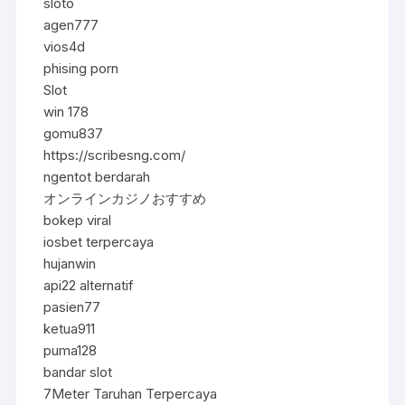
sloto
agen777
vios4d
phising porn
Slot
win 178
gomu837
https://scribesng.com/
ngentot berdarah
オンラインカジノおすすめ
bokep viral
iosbet terpercaya
hujanwin
api22 alternatif
pasien77
ketua911
puma128
bandar slot
7Meter Taruhan Terpercaya