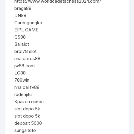
https://www.worldcadetschess2024.com/
braga89
DN88
Garengongko
EIPL GAME
QS88
Balislot
bro178 slot
nhà cái qs88
jw88.com
LC88
789win
nhà cái fv88
radenjitu
Кракен онион
slot depo 5k
slot depo 5k
deposit 5000
sungaitoto