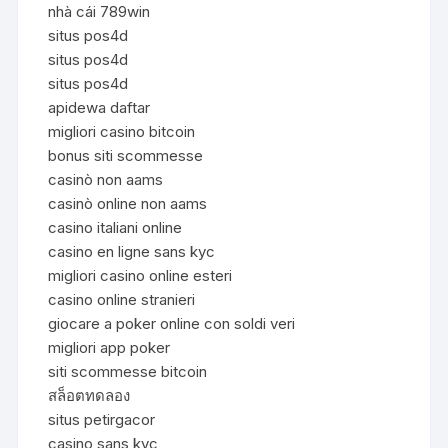
nhà cái 789win
situs pos4d
situs pos4d
situs pos4d
apidewa daftar
migliori casino bitcoin
bonus siti scommesse
casinò non aams
casinò online non aams
casino italiani online
casino en ligne sans kyc
migliori casino online esteri
casino online stranieri
giocare a poker online con soldi veri
migliori app poker
siti scommesse bitcoin
สล็อตทดลอง
situs petirgacor
casino sans kyc