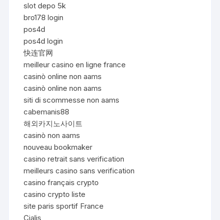
slot depo 5k
bro178 login
pos4d
pos4d login
快连官网
meilleur casino en ligne france
casinò online non aams
casinò online non aams
siti di scommesse non aams
cabemanis88
해외카지노사이트
casinò non aams
nouveau bookmaker
casino retrait sans verification
meilleurs casino sans verification
casino français crypto
casino crypto liste
site paris sportif France
Cialis