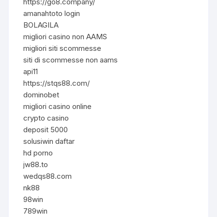
https://go8.company/
amanahtoto login
BOLAGILA
migliori casino non AAMS
migliori siti scommesse
siti di scommesse non aams
api11
https://stqs88.com/
dominobet
migliori casino online
crypto casino
deposit 5000
solusiwin daftar
hd porno
jw88.to
wedqs88.com
nk88
98win
789win