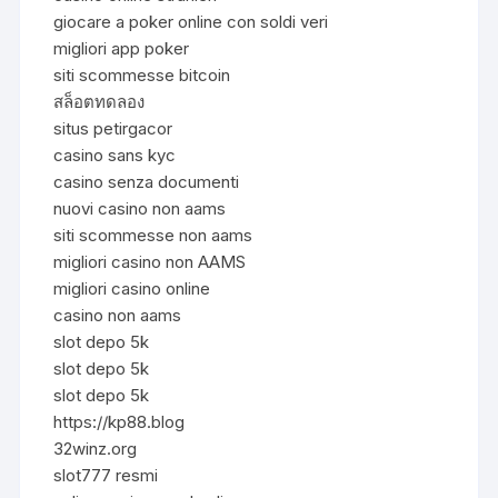
giocare a poker online con soldi veri
migliori app poker
siti scommesse bitcoin
สล็อตทดลอง
situs petirgacor
casino sans kyc
casino senza documenti
nuovi casino non aams
siti scommesse non aams
migliori casino non AAMS
migliori casino online
casino non aams
slot depo 5k
slot depo 5k
slot depo 5k
https://kp88.blog
32winz.org
slot777 resmi