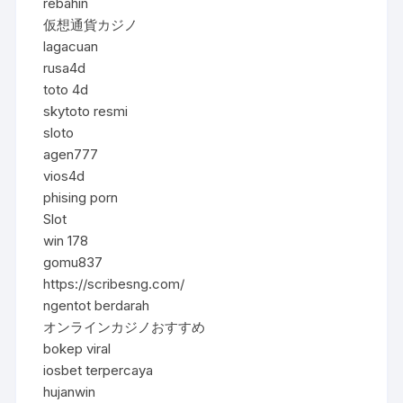
rebahin
仮想通貨カジノ
lagacuan
rusa4d
toto 4d
skytoto resmi
sloto
agen777
vios4d
phising porn
Slot
win 178
gomu837
https://scribesng.com/
ngentot berdarah
オンラインカジノおすすめ
bokep viral
iosbet terpercaya
hujanwin