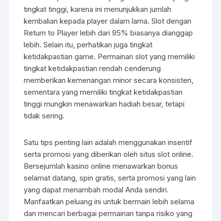
tingkat tinggi, karena ini menunjukkan jumlah
kembalian kepada player dalam lama. Slot dengan
Return to Player lebih dari 95% biasanya dianggap
lebih. Selain itu, perhatikan juga tingkat
ketidakpastian game. Permainan slot yang memiliki
tingkat ketidakpastian rendah cenderung
memberikan kemenangan minor secara konsisten,
sementara yang memiliki tingkat ketidakpastian
tinggi mungkin menawarkan hadiah besar, tetapi
tidak sering.
Satu tips penting lain adalah menggunakan insentif
serta promosi yang diberikan oleh situs slot online.
Bersejumlah kasino online menawarkan bonus
selamat datang, spin gratis, serta promosi yang lain
yang dapat menambah modal Anda sendiri.
Manfaatkan peluang ini untuk bermain lebih selama
dan mencari berbagai permainan tanpa risiko yang