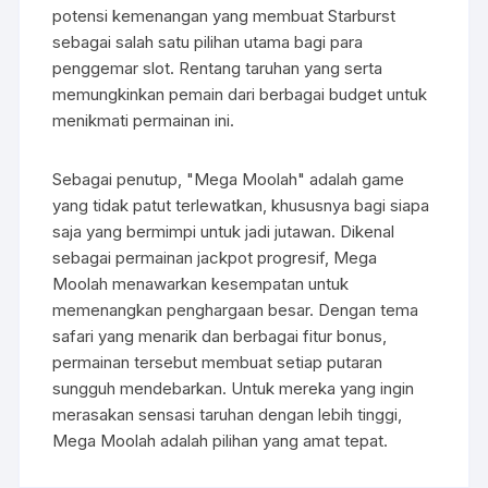
potensi kemenangan yang membuat Starburst
sebagai salah satu pilihan utama bagi para
penggemar slot. Rentang taruhan yang serta
memungkinkan pemain dari berbagai budget untuk
menikmati permainan ini.
Sebagai penutup, "Mega Moolah" adalah game
yang tidak patut terlewatkan, khususnya bagi siapa
saja yang bermimpi untuk jadi jutawan. Dikenal
sebagai permainan jackpot progresif, Mega
Moolah menawarkan kesempatan untuk
memenangkan penghargaan besar. Dengan tema
safari yang menarik dan berbagai fitur bonus,
permainan tersebut membuat setiap putaran
sungguh mendebarkan. Untuk mereka yang ingin
merasakan sensasi taruhan dengan lebih tinggi,
Mega Moolah adalah pilihan yang amat tepat.