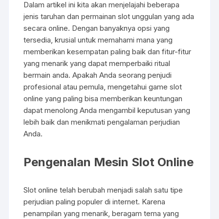
Dalam artikel ini kita akan menjelajahi beberapa
jenis taruhan dan permainan slot unggulan yang ada
secara online. Dengan banyaknya opsi yang
tersedia, krusial untuk memahami mana yang
memberikan kesempatan paling baik dan fitur-fitur
yang menarik yang dapat memperbaiki ritual
bermain anda. Apakah Anda seorang penjudi
profesional atau pemula, mengetahui game slot
online yang paling bisa memberikan keuntungan
dapat menolong Anda mengambil keputusan yang
lebih baik dan menikmati pengalaman perjudian
Anda.
Pengenalan Mesin Slot Online
Slot online telah berubah menjadi salah satu tipe
perjudian paling populer di internet. Karena
penampilan yang menarik, beragam tema yang