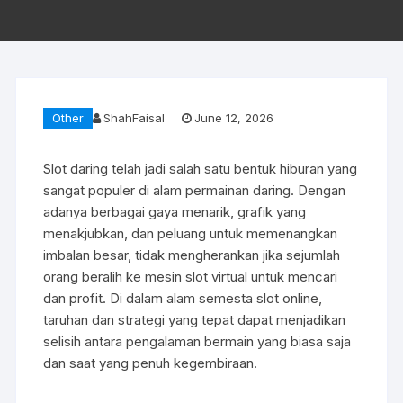
Other
ShahFaisal
June 12, 2026
Slot daring telah jadi salah satu bentuk hiburan yang
sangat populer di alam permainan daring. Dengan
adanya berbagai gaya menarik, grafik yang
menakjubkan, dan peluang untuk memenangkan
imbalan besar, tidak mengherankan jika sejumlah
orang beralih ke mesin slot virtual untuk mencari
dan profit. Di dalam alam semesta slot online,
taruhan dan strategi yang tepat dapat menjadikan
selisih antara pengalaman bermain yang biasa saja
dan saat yang penuh kegembiraan.