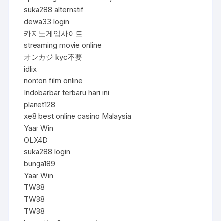
suka288 alternatif
dewa33 login
카지노게임사이트
streaming movie online
オンカジ kyc不要
idlix
nonton film online
Indobarbar terbaru hari ini
planet128
xe8 best online casino Malaysia
Yaar Win
OLX4D
suka288 login
bunga189
Yaar Win
TW88
TW88
TW88