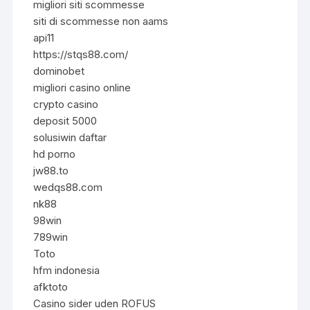
migliori siti scommesse
siti di scommesse non aams
api11
https://stqs88.com/
dominobet
migliori casino online
crypto casino
deposit 5000
solusiwin daftar
hd porno
jw88.to
wedqs88.com
nk88
98win
789win
Toto
hfm indonesia
afktoto
Casino sider uden ROFUS