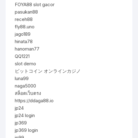
FOYA88 slot gacor
pasukan88
receh88
fly88.uno
jago189
hinata78
hanoman77
QQ1221
slot demo
ビットコイン オンラインカジノ
luna99
naga5000
สล็อตเว็บตรง
https://ddaga88.io
jp24
jp24 login
jp369
jp369 login
jp99