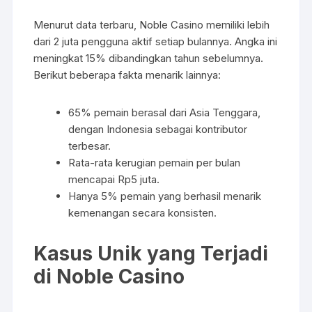
Menurut data terbaru, Noble Casino memiliki lebih
dari 2 juta pengguna aktif setiap bulannya. Angka ini
meningkat 15% dibandingkan tahun sebelumnya.
Berikut beberapa fakta menarik lainnya:
65% pemain berasal dari Asia Tenggara,
dengan Indonesia sebagai kontributor
terbesar.
Rata-rata kerugian pemain per bulan
mencapai Rp5 juta.
Hanya 5% pemain yang berhasil menarik
kemenangan secara konsisten.
Kasus Unik yang Terjadi
di Noble Casino