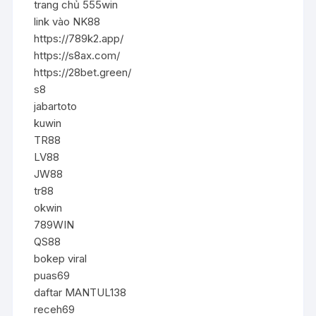
trang chủ 555win
link vào NK88
https://789k2.app/
https://s8ax.com/
https://28bet.green/
s8
jabartoto
kuwin
TR88
LV88
JW88
tr88
okwin
789WIN
QS88
bokep viral
puas69
daftar MANTUL138
receh69