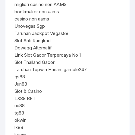
migliori casino non AAMS
bookmaker non aams
casino non aams
Unovegas Sgp
Taruhan Jackpot Vegas88
Slot Anti Rungkad
Dewagg Alternatif
Link Slot Gacor Terpercaya No 1
Slot Thailand Gacor
Taruhan Topwin Harian Igamble247
qs88
Jun88
Slot & Casino
LX88 BET
uu88
tg88
okwin
lx88
kuwin