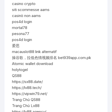
casino crypto
siti scommesse aams
casinò non aams
pos4d login
mortal78
pesona77
pos4d login
爱思
macauslot88 link alternatif
操谷歌，拉低色情视频排名 bet939app.com.pk
Atomic wallet download
holytogel
QS88
https://sx88.date/
https://lv88.tech/
https://vipwin79.net/
Trang Chủ QS88
Trang Chủ Lx88
https://lv88.agency/