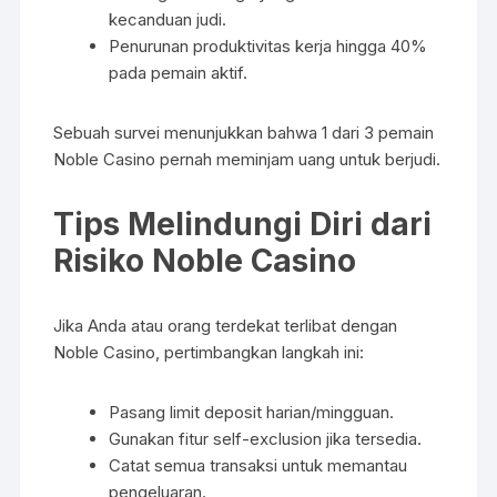
kecanduan judi.
Penurunan produktivitas kerja hingga 40%
pada pemain aktif.
Sebuah survei menunjukkan bahwa 1 dari 3 pemain
Noble Casino pernah meminjam uang untuk berjudi.
Tips Melindungi Diri dari
Risiko Noble Casino
Jika Anda atau orang terdekat terlibat dengan
Noble Casino, pertimbangkan langkah ini:
Pasang limit deposit harian/mingguan.
Gunakan fitur self-exclusion jika tersedia.
Catat semua transaksi untuk memantau
pengeluaran.