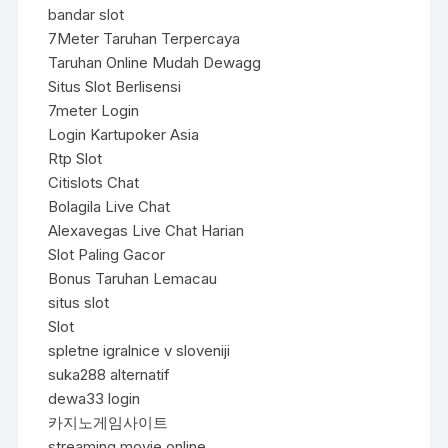
bandar slot
7Meter Taruhan Terpercaya
Taruhan Online Mudah Dewagg
Situs Slot Berlisensi
7meter Login
Login Kartupoker Asia
Rtp Slot
Citislots Chat
Bolagila Live Chat
Alexavegas Live Chat Harian
Slot Paling Gacor
Bonus Taruhan Lemacau
situs slot
Slot
spletne igralnice v sloveniji
suka288 alternatif
dewa33 login
카지노게임사이트
streaming movie online