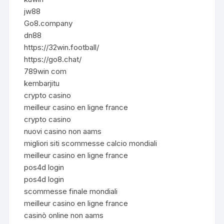
jw88
Go8.company
dn88
https://32win.football/
https://go8.chat/
789win com
kembarjitu
crypto casino
meilleur casino en ligne france
crypto casino
nuovi casino non aams
migliori siti scommesse calcio mondiali
meilleur casino en ligne france
pos4d login
pos4d login
scommesse finale mondiali
meilleur casino en ligne france
casinò online non aams