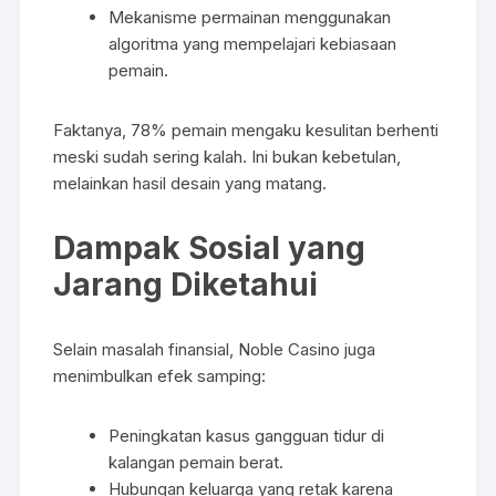
Mekanisme permainan menggunakan
algoritma yang mempelajari kebiasaan
pemain.
Faktanya, 78% pemain mengaku kesulitan berhenti
meski sudah sering kalah. Ini bukan kebetulan,
melainkan hasil desain yang matang.
Dampak Sosial yang
Jarang Diketahui
Selain masalah finansial, Noble Casino juga
menimbulkan efek samping:
Peningkatan kasus gangguan tidur di
kalangan pemain berat.
Hubungan keluarga yang retak karena