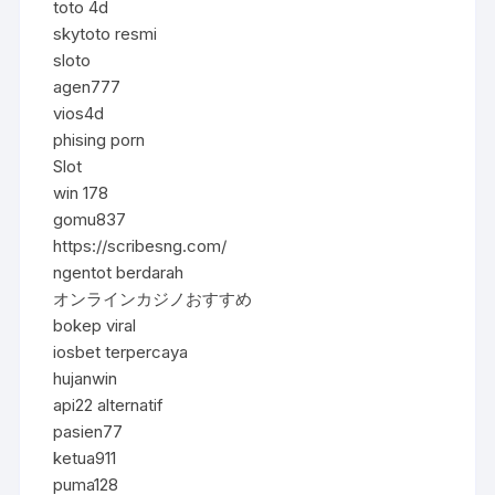
toto 4d
skytoto resmi
sloto
agen777
vios4d
phising porn
Slot
win 178
gomu837
https://scribesng.com/
ngentot berdarah
オンラインカジノおすすめ
bokep viral
iosbet terpercaya
hujanwin
api22 alternatif
pasien77
ketua911
puma128