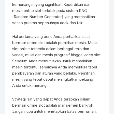
kemenangan yang signifikan. Kecerdikan dari
mesin online slot terletak pada sistem RNG
(Random Number Generator) yang memastikan
setiap putaran sepenuhnya acak dan fair.
Hal pertama yang perlu Anda perhatikan saat
bermain online slot adalah pemilihan mesin. Mesin
slot online tersedia dalam berbagai jenis dan
variasi, mulai dari mesin progresif hingga video slot.
Sebelum Anda memutuskan untuk memainkan
mesin tertentu, sebaiknya Anda memeriksa tabel
pembayaran dan aturan yang berlaku. Pemilihan
mesin yang tepat dapat meningkatkan peluang
Anda untuk menang.
Strategi lain yang dapat Anda terapkan dalam
bermain online slot adalah manajemen bankroll.
Jangan lupa untuk menetapkan batas permainan,