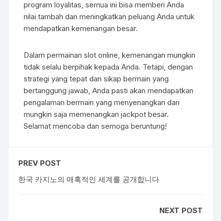
program loyalitas, semua ini bisa memberi Anda
nilai tambah dan meningkatkan peluang Anda untuk
mendapatkan kemenangan besar.
Dalam permainan slot online, kemenangan mungkin
tidak selalu berpihak kepada Anda. Tetapi, dengan
strategi yang tepat dan sikap bermain yang
bertanggung jawab, Anda pasti akan mendapatkan
pengalaman bermain yang menyenangkan dan
mungkin saja memenangkan jackpot besar.
Selamat mencoba dan semoga beruntung!
PREV POST
한국 카지노의 매혹적인 세계를 공개합니다
NEXT POST