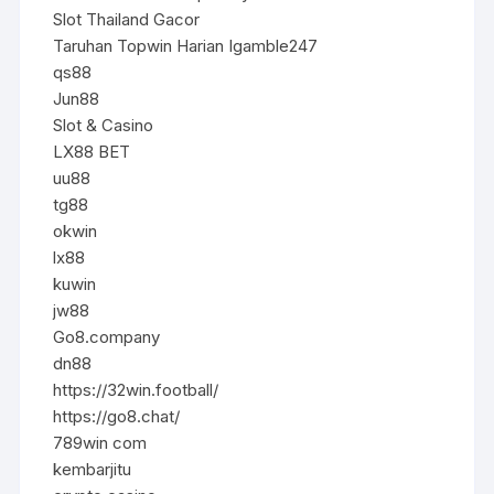
Slot Thailand Gacor
Taruhan Topwin Harian Igamble247
qs88
Jun88
Slot & Casino
LX88 BET
uu88
tg88
okwin
lx88
kuwin
jw88
Go8.company
dn88
https://32win.football/
https://go8.chat/
789win com
kembarjitu