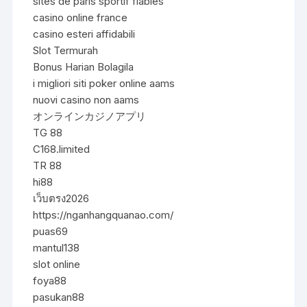
sites de paris sportif fiables
casino online france
casino esteri affidabili
Slot Termurah
Bonus Harian Bolagila
i migliori siti poker online aams
nuovi casino non aams
オンラインカジノアプリ
TG 88
C168.limited
TR 88
hi88
เว็บตรง2026
https://nganhangquanao.com/
puas69
mantul138
slot online
foya88
pasukan88