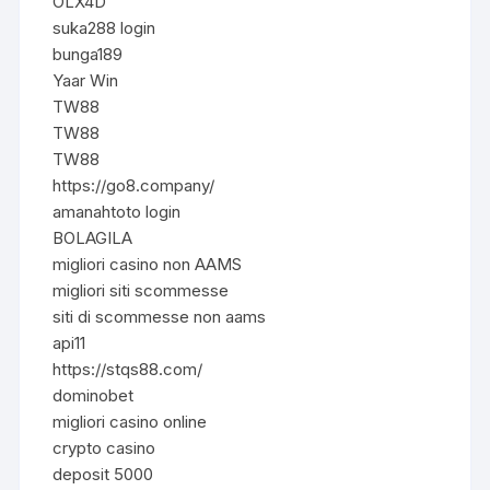
OLX4D
suka288 login
bunga189
Yaar Win
TW88
TW88
TW88
https://go8.company/
amanahtoto login
BOLAGILA
migliori casino non AAMS
migliori siti scommesse
siti di scommesse non aams
api11
https://stqs88.com/
dominobet
migliori casino online
crypto casino
deposit 5000