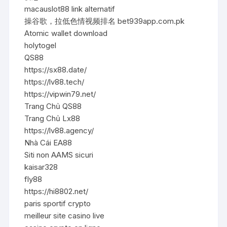
macauslot88 link alternatif
操谷歌，拉低色情视频排名 bet939app.com.pk
Atomic wallet download
holytogel
QS88
https://sx88.date/
https://lv88.tech/
https://vipwin79.net/
Trang Chủ QS88
Trang Chủ Lx88
https://lv88.agency/
Nhà Cái EA88
Siti non AAMS sicuri
kaisar328
fly88
https://hi8802.net/
paris sportif crypto
meilleur site casino live