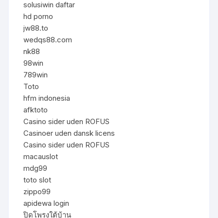
solusiwin daftar
hd porno
jw88.to
wedqs88.com
nk88
98win
789win
Toto
hfm indonesia
afktoto
Casino sider uden ROFUS
Casinoer uden dansk licens
Casino sider uden ROFUS
macauslot
mdg99
toto slot
zippo99
apidewa login
ปิดโพรงใต้บ้าน