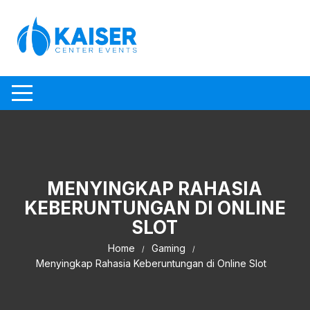
Skip to content
MENYINGKAP RAHASIA
KEBERUNTUNGAN DI ONLINE
SLOT
Home
Gaming
Menyingkap Rahasia Keberuntungan di Online Slot