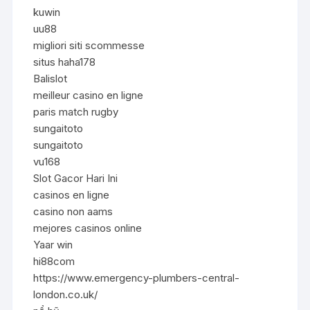
kuwin
uu88
migliori siti scommesse
situs haha178
Balislot
meilleur casino en ligne
paris match rugby
sungaitoto
sungaitoto
vu168
Slot Gacor Hari Ini
casinos en ligne
casino non aams
mejores casinos online
Yaar win
hi88com
https://www.emergency-plumbers-central-
london.co.uk/