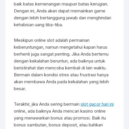
baik batas kemenangan maupun batas kerugian.
Dengan ini, Anda akan dapat memainkan game
dengan lebih bertanggung jawab dan menghindari
kehabisan uang tiba-tiba.
Meskipun online slot adalah permainan
keberuntungan, namun mengetahui kapan harus
berhenti juga sangat penting. Jika Anda bertemu
dengan kekalahan beruntun, ada baiknya untuk
beristirahat dan mencoba kembali di lain waktu.
Bermain dalam kondisi stres atau frustrasi hanya
akan membawa Anda pada kekalahan yang lebih
besar.
Terakhir, jika Anda sering bermain
slot gacor hari ini
online, ada baiknya Anda mencari kasino online
yang menawarkan bonus atau promosi. Baik itu
bonus sambutan, bonus deposit, atau bahkan