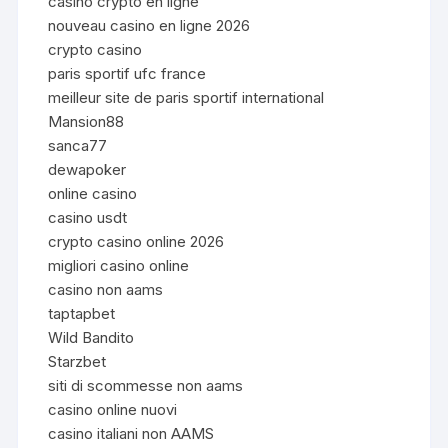
casino crypto en ligne
nouveau casino en ligne 2026
crypto casino
paris sportif ufc france
meilleur site de paris sportif international
Mansion88
sanca77
dewapoker
online casino
casino usdt
crypto casino online 2026
migliori casino online
casino non aams
taptapbet
Wild Bandito
Starzbet
siti di scommesse non aams
casino online nuovi
casino italiani non AAMS