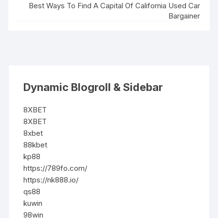
Best Ways To Find A Capital Of California Used Car
Bargainer
Dynamic Blogroll & Sidebar
8XBET
8XBET
8xbet
88kbet
kp88
https://789fo.com/
https://nk888.io/
qs88
kuwin
98win