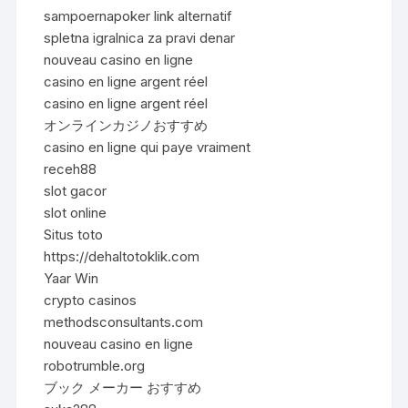
sampoernapoker link alternatif
spletna igralnica za pravi denar
nouveau casino en ligne
casino en ligne argent réel
casino en ligne argent réel
オンラインカジノおすすめ
casino en ligne qui paye vraiment
receh88
slot gacor
slot online
Situs toto
https://dehaltotoklik.com
Yaar Win
crypto casinos
methodsconsultants.com
nouveau casino en ligne
robotrumble.org
ブック メーカー おすすめ