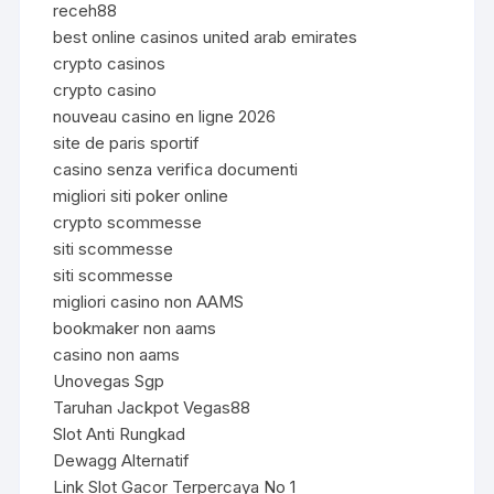
receh88
best online casinos united arab emirates
crypto casinos
crypto casino
nouveau casino en ligne 2026
site de paris sportif
casino senza verifica documenti
migliori siti poker online
crypto scommesse
siti scommesse
siti scommesse
migliori casino non AAMS
bookmaker non aams
casino non aams
Unovegas Sgp
Taruhan Jackpot Vegas88
Slot Anti Rungkad
Dewagg Alternatif
Link Slot Gacor Terpercaya No 1