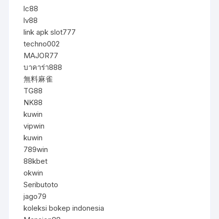
lc88
lv88
link apk slot777
techno002
MAJOR77
บาคาร่า888
無料麻雀
TG88
NK88
kuwin
vipwin
kuwin
789win
88kbet
okwin
Seributoto
jago79
koleksi bokep indonesia