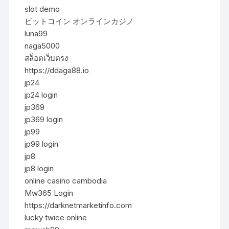
slot demo
ビットコイン オンラインカジノ
luna99
naga5000
สล็อตเว็บตรง
https://ddaga88.io
jp24
jp24 login
jp369
jp369 login
jp99
jp99 login
jp8
jp8 login
online casino cambodia
Mw365 Login
https://darknetmarketinfo.com
lucky twice online