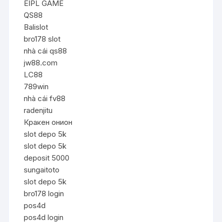
EIPL GAME
QS88
Balislot
bro178 slot
nhà cái qs88
jw88.com
LC88
789win
nhà cái fv88
radenjitu
Кракен онион
slot depo 5k
slot depo 5k
deposit 5000
sungaitoto
slot depo 5k
bro178 login
pos4d
pos4d login