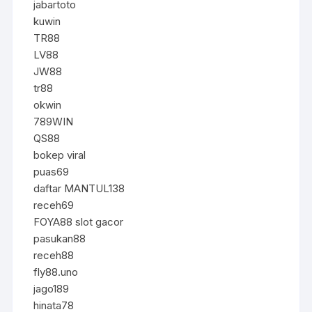
jabartoto
kuwin
TR88
LV88
JW88
tr88
okwin
789WIN
QS88
bokep viral
puas69
daftar MANTUL138
receh69
FOYA88 slot gacor
pasukan88
receh88
fly88.uno
jago189
hinata78