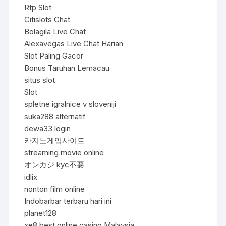
Rtp Slot
Citislots Chat
Bolagila Live Chat
Alexavegas Live Chat Harian
Slot Paling Gacor
Bonus Taruhan Lemacau
situs slot
Slot
spletne igralnice v sloveniji
suka288 alternatif
dewa33 login
카지노게임사이트
streaming movie online
オンカジ kyc不要
idlix
nonton film online
Indobarbar terbaru hari ini
planet128
xe8 best online casino Malaysia