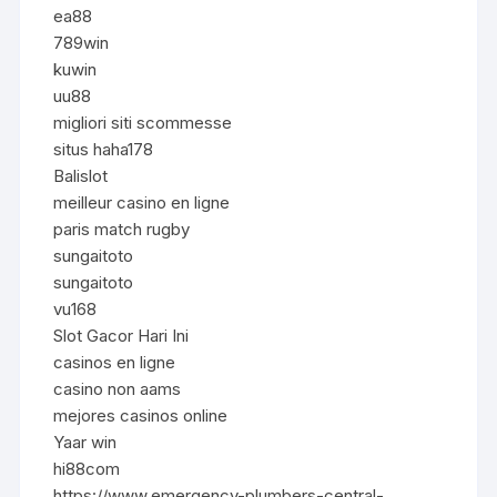
ea88
789win
kuwin
uu88
migliori siti scommesse
situs haha178
Balislot
meilleur casino en ligne
paris match rugby
sungaitoto
sungaitoto
vu168
Slot Gacor Hari Ini
casinos en ligne
casino non aams
mejores casinos online
Yaar win
hi88com
https://www.emergency-plumbers-central-