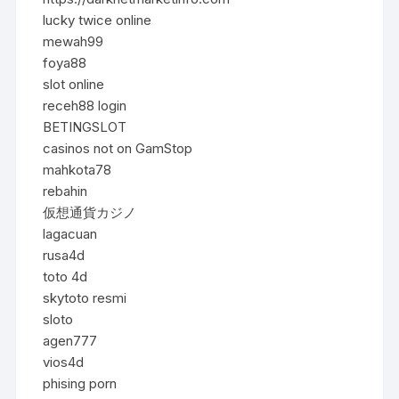
lucky twice online
mewah99
foya88
slot online
receh88 login
BETINGSLOT
casinos not on GamStop
mahkota78
rebahin
仮想通貨カジノ
lagacuan
rusa4d
toto 4d
skytoto resmi
sloto
agen777
vios4d
phising porn