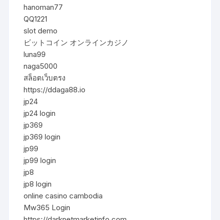
hanoman77
QQ1221
slot demo
ビットコイン オンラインカジノ
luna99
naga5000
สล็อตเว็บตรง
https://ddaga88.io
jp24
jp24 login
jp369
jp369 login
jp99
jp99 login
jp8
jp8 login
online casino cambodia
Mw365 Login
https://darknetmarketinfo.com