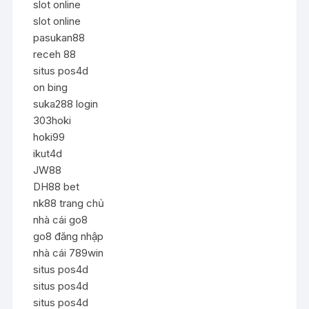
slot online
slot online
pasukan88
receh 88
situs pos4d
on bing
suka288 login
303hoki
hoki99
ikut4d
JW88
DH88 bet
nk88 trang chủ
nhà cái go8
go8 đăng nhập
nhà cái 789win
situs pos4d
situs pos4d
situs pos4d