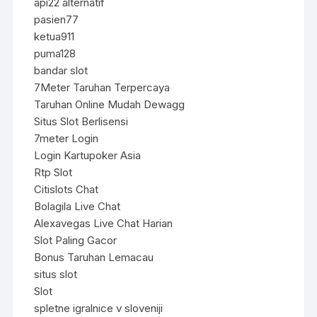
api22 alternatif
pasien77
ketua911
puma128
bandar slot
7Meter Taruhan Terpercaya
Taruhan Online Mudah Dewagg
Situs Slot Berlisensi
7meter Login
Login Kartupoker Asia
Rtp Slot
Citislots Chat
Bolagila Live Chat
Alexavegas Live Chat Harian
Slot Paling Gacor
Bonus Taruhan Lemacau
situs slot
Slot
spletne igralnice v sloveniji