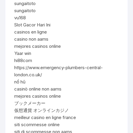
sungaitoto
sungaitoto
vu168
Slot Gacor Hari Ini
casinos en ligne
casino non aams
mejores casinos online
Yaar win
hi88com
https://www.emergency-plumbers-central-
london.co.uk/
nổ hũ
casinò online non aams
mejores casinos online
ブックメーカー
仮想通貨 オンラインカジノ
meilleur casino en ligne france
siti scommesse online
siti di scommesse non aams