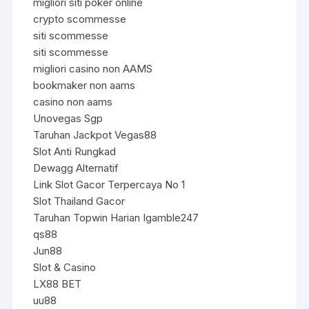
migliori siti poker online
crypto scommesse
siti scommesse
siti scommesse
migliori casino non AAMS
bookmaker non aams
casino non aams
Unovegas Sgp
Taruhan Jackpot Vegas88
Slot Anti Rungkad
Dewagg Alternatif
Link Slot Gacor Terpercaya No 1
Slot Thailand Gacor
Taruhan Topwin Harian Igamble247
qs88
Jun88
Slot & Casino
LX88 BET
uu88