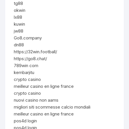
tg88
okwin
lx88
kuwin
jw88
Go8.company
dn88
https://32win.football/
https://go8.chat/
789win com
kembarjitu
crypto casino
meilleur casino en ligne france
crypto casino
nuovi casino non aams
migliori siti scommesse calcio mondiali
meilleur casino en ligne france
pos4d login
pos4d login