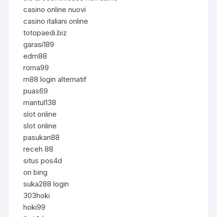
casino online nuovi
casino italiani online
totopaedi.biz
garasi189
edm88
roma99
m88 login alternatif
puas69
mantul138
slot online
slot online
pasukan88
receh 88
situs pos4d
on bing
suka288 login
303hoki
hoki99