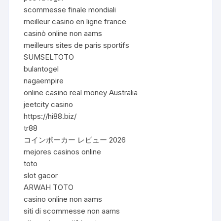
scommesse finale mondiali
meilleur casino en ligne france
casinò online non aams
meilleurs sites de paris sportifs
SUMSELTOTO
bulantogel
nagaempire
online casino real money Australia
jeetcity casino
https://hi88.biz/
tr88
コインポーカー レビュー 2026
mejores casinos online
toto
slot gacor
ARWAH TOTO
casino online non aams
siti di scommesse non aams