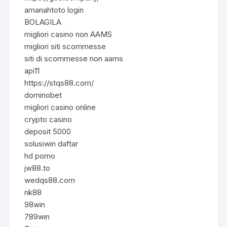
amanahtoto login
BOLAGILA
migliori casino non AAMS
migliori siti scommesse
siti di scommesse non aams
api11
https://stqs88.com/
dominobet
migliori casino online
crypto casino
deposit 5000
solusiwin daftar
hd porno
jw88.to
wedqs88.com
nk88
98win
789win