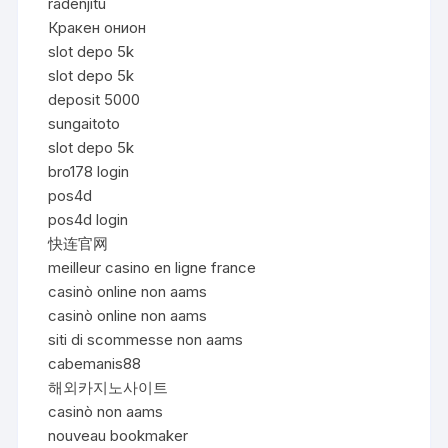
radenjitu
Кракен онион
slot depo 5k
slot depo 5k
deposit 5000
sungaitoto
slot depo 5k
bro178 login
pos4d
pos4d login
快连官网
meilleur casino en ligne france
casinò online non aams
casinò online non aams
siti di scommesse non aams
cabemanis88
해외카지노사이트
casinò non aams
nouveau bookmaker