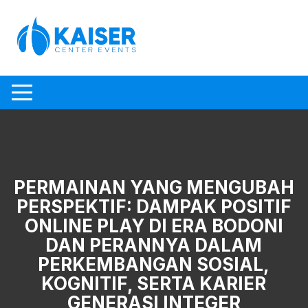
Skip to content
PERMAINAN YANG MENGUBAH
PERSPEKTIF: DAMPAK POSITIF
ONLINE PLAY DI ERA BODONI
DAN PERANNYA DALAM
PERKEMBANGAN SOSIAL,
KOGNITIF, SERTA KARIER
GENERASI INTEGER