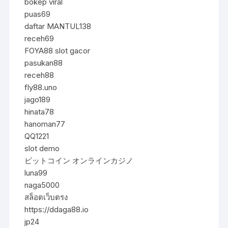
bokep viral
puas69
daftar MANTUL138
receh69
FOYA88 slot gacor
pasukan88
receh88
fly88.uno
jago189
hinata78
hanoman77
QQ1221
slot demo
ビットコイン オンラインカジノ
luna99
naga5000
สล็อตเว็บตรง
https://ddaga88.io
jp24