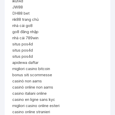
ikut4d
JW88
DH88 bet
nk88 trang chủ
nhà cái go8
go8 đăng nhập
nhà cái 789win
situs pos4d
situs pos4d
situs pos4d
apidewa daftar
migliori casino bitcoin
bonus siti scommesse
casinò non aams
casinò online non aams
casino italiani online
casino en ligne sans kyc
migliori casino online esteri
casino online stranieri