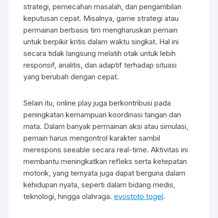
strategi, pemecahan masalah, dan pengambilan
keputusan cepat. Misalnya, game strategi atau
permainan berbasis tim mengharuskan pemain
untuk berpikir kritis dalam waktu singkat. Hal ini
secara tidak langsung melatih otak untuk lebih
responsif, analitis, dan adaptif terhadap situasi
yang berubah dengan cepat.
Selain itu, online play juga berkontribusi pada
peningkatan kemampuan koordinasi tangan dan
mata. Dalam banyak permainan aksi atau simulasi,
pemain harus mengontrol karakter sambil
merespons seeable secara real-time. Aktivitas ini
membantu meningkatkan refleks serta ketepatan
motorik, yang ternyata juga dapat berguna dalam
kehidupan nyata, seperti dalam bidang medis,
teknologi, hingga olahraga.
evostoto togel
.