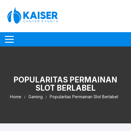
Skip to content
POPULARITAS PERMAINAN
SLOT BERLABEL
Home
Gaming
Popularitas Permainan Slot Berlabel