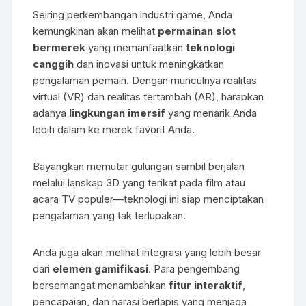
Seiring perkembangan industri game, Anda
kemungkinan akan melihat
permainan slot
bermerek
yang memanfaatkan
teknologi
canggih
dan inovasi untuk meningkatkan
pengalaman pemain. Dengan munculnya realitas
virtual (VR) dan realitas tertambah (AR), harapkan
adanya
lingkungan imersif
yang menarik Anda
lebih dalam ke merek favorit Anda.
Bayangkan memutar gulungan sambil berjalan
melalui lanskap 3D yang terikat pada film atau
acara TV populer—teknologi ini siap menciptakan
pengalaman yang tak terlupakan.
Anda juga akan melihat integrasi yang lebih besar
dari
elemen gamifikasi
. Para pengembang
bersemangat menambahkan
fitur interaktif
,
pencapaian, dan narasi berlapis yang menjaga