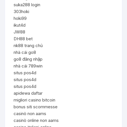
suka288 login
303hoki
hoki99
ikut4d
JW88
DH88 bet
nk88 trang chủ
nhà cái go8
go8 đăng nhập
nhà cái 789win
situs pos4d
situs pos4d
situs pos4d
apidewa daftar
migliori casino bitcoin
bonus siti scommesse
casinò non aams
casinò online non aams