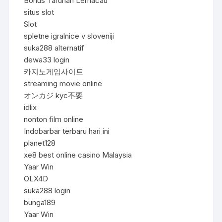
Bonus Taruhan Lemacau
situs slot
Slot
spletne igralnice v sloveniji
suka288 alternatif
dewa33 login
카지노게임사이트
streaming movie online
オンカジ kyc不要
idlix
nonton film online
Indobarbar terbaru hari ini
planet128
xe8 best online casino Malaysia
Yaar Win
OLX4D
suka288 login
bunga189
Yaar Win