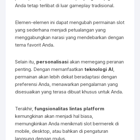
Anda tetap terlibat di luar gameplay tradisional.
Elemen-elemen ini dapat mengubah permainan slot
yang sederhana menjadi petualangan yang
menggabungkan narasi yang mendebarkan dengan
tema favorit Anda.
Selain itu,
personalisasi
akan memegang peranan
penting. Dengan memanfaatkan
teknologi AI
,
permainan akan lebih dekat beradaptasi dengan
preferensi Anda, menawarkan pengalaman yang
disesuaikan yang terasa dibuat khusus untuk Anda.
Terakhir,
fungsionalitas lintas platform
kemungkinan akan menjadi hal biasa,
memungkinkan Anda menikmati slot bermerek di
mobile, desktop, atau bahkan di pengaturan
langsung dengan mulus.