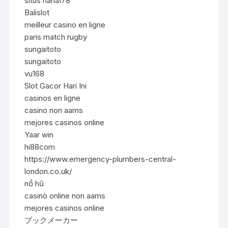
situs haha178
Balislot
meilleur casino en ligne
paris match rugby
sungaitoto
sungaitoto
vu168
Slot Gacor Hari Ini
casinos en ligne
casino non aams
mejores casinos online
Yaar win
hi88com
https://www.emergency-plumbers-central-
london.co.uk/
nổ hũ
casinò online non aams
mejores casinos online
ブックメーカー