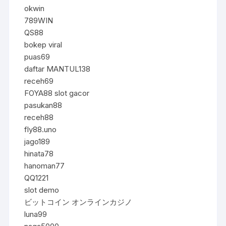
okwin
789WIN
QS88
bokep viral
puas69
daftar MANTUL138
receh69
FOYA88 slot gacor
pasukan88
receh88
fly88.uno
jago189
hinata78
hanoman77
QQ1221
slot demo
ビットコイン オンラインカジノ
luna99