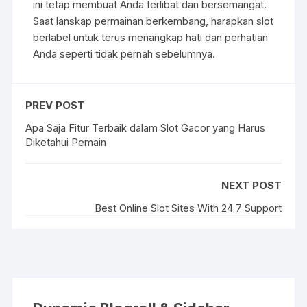
ini tetap membuat Anda terlibat dan bersemangat.
Saat lanskap permainan berkembang, harapkan slot
berlabel untuk terus menangkap hati dan perhatian
Anda seperti tidak pernah sebelumnya.
PREV POST
Apa Saja Fitur Terbaik dalam Slot Gacor yang Harus
Diketahui Pemain
NEXT POST
Best Online Slot Sites With 24 7 Support