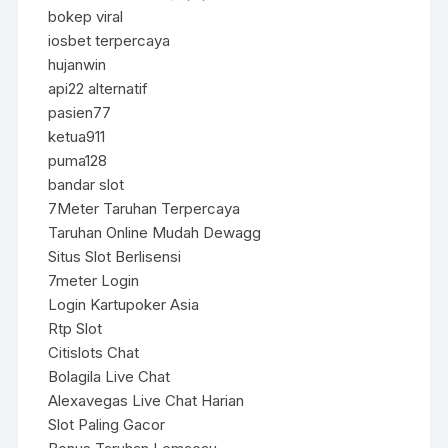
bokep viral
iosbet terpercaya
hujanwin
api22 alternatif
pasien77
ketua911
puma128
bandar slot
7Meter Taruhan Terpercaya
Taruhan Online Mudah Dewagg
Situs Slot Berlisensi
7meter Login
Login Kartupoker Asia
Rtp Slot
Citislots Chat
Bolagila Live Chat
Alexavegas Live Chat Harian
Slot Paling Gacor