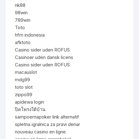
nk88
98win
789win
Toto
hfm indonesia
afktoto
Casino sider uden ROFUS
Casinoer uden dansk licens
Casino sider uden ROFUS
macauslot
mdg99
toto slot
zippo99
apidewa login
ปิดโพรงใต้บ้าน
sampoernapoker link alternatif
spletna igralnica za pravi denar
nouveau casino en ligne