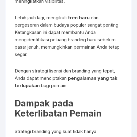
meningkatkan visibilitas.
Lebih jauh lagi, mengikuti
tren baru
dan
pergeseran dalam budaya populer sangat penting.
Ketangkasan ini dapat membantu Anda
mengidentifikasi peluang branding baru sebelum
pasar jenuh, memungkinkan permainan Anda tetap
segar.
Dengan strategi lisensi dan branding yang tepat,
Anda dapat menciptakan
pengalaman yang tak
terlupakan
bagi pemain.
Dampak pada
Keterlibatan Pemain
Strategi branding yang kuat tidak hanya