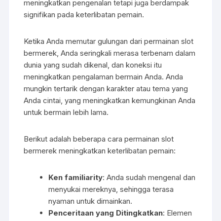
meningkatkan pengenalan tetapi juga berdampak
signifikan pada keterlibatan pemain.
Ketika Anda memutar gulungan dari permainan slot
bermerek, Anda seringkali merasa terbenam dalam
dunia yang sudah dikenal, dan koneksi itu
meningkatkan pengalaman bermain Anda. Anda
mungkin tertarik dengan karakter atau tema yang
Anda cintai, yang meningkatkan kemungkinan Anda
untuk bermain lebih lama.
Berikut adalah beberapa cara permainan slot
bermerek meningkatkan keterlibatan pemain:
Ken familiarity
: Anda sudah mengenal dan
menyukai mereknya, sehingga terasa
nyaman untuk dimainkan.
Penceritaan yang Ditingkatkan
: Elemen