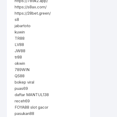
https://789k2.app/
https://s8ax.com/
https://28bet.green/
s8
jabartoto
kuwin
TR88
LV88
JW88
tr88
okwin
789WIN
QS88
bokep viral
puas69
daftar MANTUL138
receh69
FOYA88 slot gacor
pasukan88