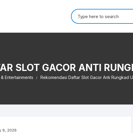
Search for:
AR SLOT GACOR ANTI RUN
 & Entertainments
Rekomendasi Daftar Slot Gacor Anti Rungkad 
 9, 2026