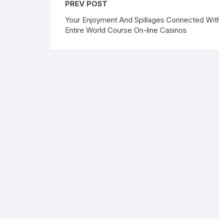
PREV POST
Your Enjoyment And Spillages Connected Wit
Entire World Course On-line Casinos