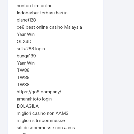
nonton film online
Indobarbar terbaru hari ini
planet128
xe8 best online casino Malaysia
Yaar Win
OLX4D
suka288 login
bunga189
Yaar Win
TW88
TW88
TW88
https://go8.company/
amanahtoto login
BOLAGILA
migliori casino non AAMS
migliori siti scommesse
siti di scommesse non aams