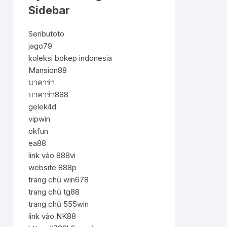
Sidebar
Seributoto
jago79
koleksi bokep indonesia
Mansion88
บาคาร่า
บาคาร่า888
gelek4d
vipwin
okfun
ea88
link vào 888vi
website 888p
trang chủ win678
trang chủ tg88
trang chủ 555win
link vào NK88