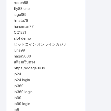
receh88
fly88.uno
jago189
hinata78
hanoman77
QQ1221
slot demo
ビットコイン オンラインカジノ
luna99
naga5000
สล็อตเว็บตรง
https://ddaga88.io
jp24
jp24 login
jp369
jp369 login
jp99
jp99 login
jp8