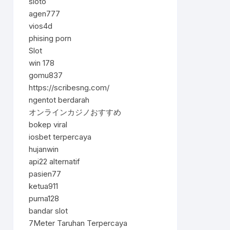
sloto
agen777
vios4d
phising porn
Slot
win 178
gomu837
https://scribesng.com/
ngentot berdarah
オンラインカジノおすすめ
bokep viral
iosbet terpercaya
hujanwin
api22 alternatif
pasien77
ketua911
puma128
bandar slot
7Meter Taruhan Terpercaya