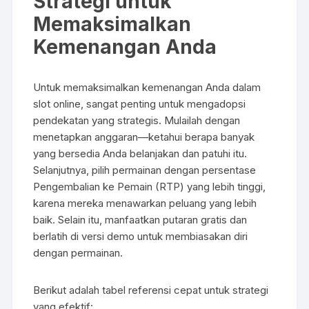
Strategi untuk
Memaksimalkan
Kemenangan Anda
Untuk memaksimalkan kemenangan Anda dalam
slot online, sangat penting untuk mengadopsi
pendekatan yang strategis. Mulailah dengan
menetapkan anggaran—ketahui berapa banyak
yang bersedia Anda belanjakan dan patuhi itu.
Selanjutnya, pilih permainan dengan persentase
Pengembalian ke Pemain (RTP) yang lebih tinggi,
karena mereka menawarkan peluang yang lebih
baik. Selain itu, manfaatkan putaran gratis dan
berlatih di versi demo untuk membiasakan diri
dengan permainan.
Berikut adalah tabel referensi cepat untuk strategi
yang efektif: