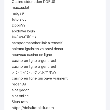
Casino sider uden ROFUS
macauslot
mdg99
toto slot
zippo99
apidewa login
ปิดโพรงใต้บ้าน
sampoernapoker link alternatif
spletna igralnica za pravi denar
nouveau casino en ligne
casino en ligne argent réel
casino en ligne argent réel
オンラインカジノおすすめ
casino en ligne qui paye vraiment
receh88
slot gacor
slot online
Situs toto
https://dehaltotoklik.com