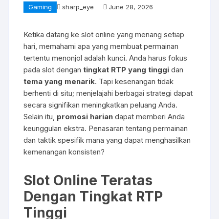
Gaming
sharp_eye
June 28, 2026
Ketika datang ke slot online yang menang setiap
hari, memahami apa yang membuat permainan
tertentu menonjol adalah kunci. Anda harus fokus
pada slot dengan
tingkat RTP yang tinggi
dan
tema yang menarik
. Tapi kesenangan tidak
berhenti di situ; menjelajahi berbagai strategi dapat
secara signifikan meningkatkan peluang Anda.
Selain itu,
promosi harian
dapat memberi Anda
keunggulan ekstra. Penasaran tentang permainan
dan taktik spesifik mana yang dapat menghasilkan
kemenangan konsisten?
Slot Online Teratas
Dengan Tingkat RTP
Tinggi