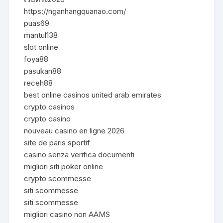
https://nganhangquanao.com/
puas69
mantul138
slot online
foya88
pasukan88
receh88
best online casinos united arab emirates
crypto casinos
crypto casino
nouveau casino en ligne 2026
site de paris sportif
casino senza verifica documenti
migliori siti poker online
crypto scommesse
siti scommesse
siti scommesse
migliori casino non AAMS