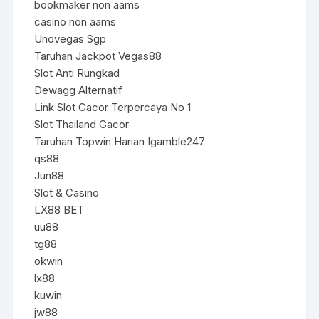
bookmaker non aams
casino non aams
Unovegas Sgp
Taruhan Jackpot Vegas88
Slot Anti Rungkad
Dewagg Alternatif
Link Slot Gacor Terpercaya No 1
Slot Thailand Gacor
Taruhan Topwin Harian Igamble247
qs88
Jun88
Slot & Casino
LX88 BET
uu88
tg88
okwin
lx88
kuwin
jw88