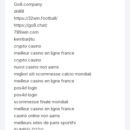
Go8.company
dn88
https://32win.football/
https://go8.chat/
789win com
kembarjitu
crypto casino
meilleur casino en ligne france
crypto casino
nuovi casino non aams
migliori siti scommesse calcio mondiali
meilleur casino en ligne france
pos4d login
pos4d login
scommesse finale mondiali
meilleur casino en ligne france
casinò online non aams
meilleurs sites de paris sportifs
SUMSELTOTO