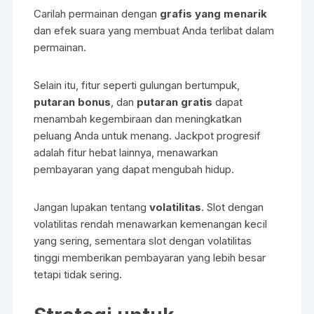
Carilah permainan dengan
grafis yang menarik
dan efek suara yang membuat Anda terlibat dalam
permainan.
Selain itu, fitur seperti gulungan bertumpuk,
putaran bonus
, dan
putaran gratis
dapat
menambah kegembiraan dan meningkatkan
peluang Anda untuk menang. Jackpot progresif
adalah fitur hebat lainnya, menawarkan
pembayaran yang dapat mengubah hidup.
Jangan lupakan tentang
volatilitas
. Slot dengan
volatilitas rendah menawarkan kemenangan kecil
yang sering, sementara slot dengan volatilitas
tinggi memberikan pembayaran yang lebih besar
tetapi tidak sering.