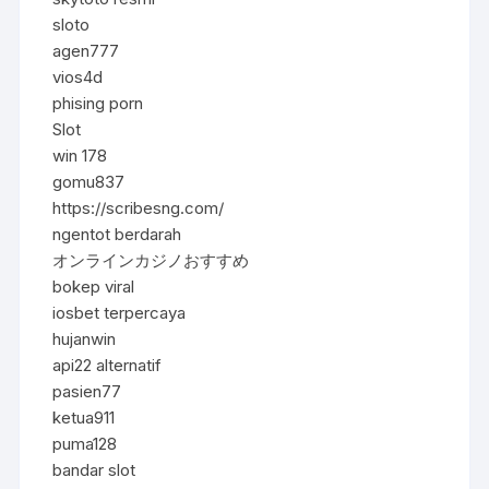
sloto
agen777
vios4d
phising porn
Slot
win 178
gomu837
https://scribesng.com/
ngentot berdarah
オンラインカジノおすすめ
bokep viral
iosbet terpercaya
hujanwin
api22 alternatif
pasien77
ketua911
puma128
bandar slot