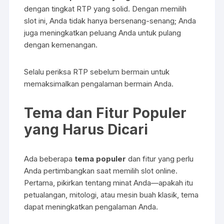
dengan tingkat RTP yang solid. Dengan memilih
slot ini, Anda tidak hanya bersenang-senang; Anda
juga meningkatkan peluang Anda untuk pulang
dengan kemenangan.
Selalu periksa RTP sebelum bermain untuk
memaksimalkan pengalaman bermain Anda.
Tema dan Fitur Populer
yang Harus Dicari
Ada beberapa
tema populer
dan fitur yang perlu
Anda pertimbangkan saat memilih slot online.
Pertama, pikirkan tentang minat Anda—apakah itu
petualangan, mitologi, atau mesin buah klasik, tema
dapat meningkatkan pengalaman Anda.