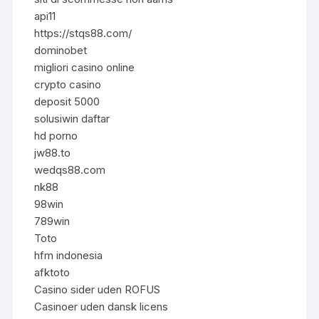
api11
https://stqs88.com/
dominobet
migliori casino online
crypto casino
deposit 5000
solusiwin daftar
hd porno
jw88.to
wedqs88.com
nk88
98win
789win
Toto
hfm indonesia
afktoto
Casino sider uden ROFUS
Casinoer uden dansk licens