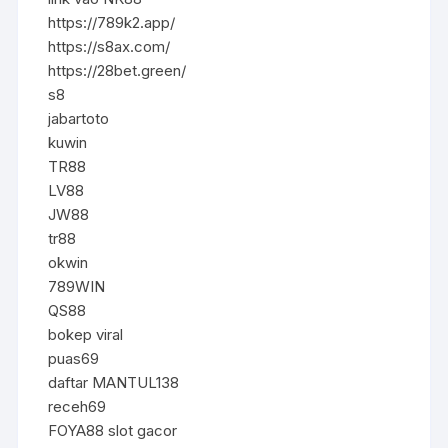
https://789k2.app/
https://s8ax.com/
https://28bet.green/
s8
jabartoto
kuwin
TR88
LV88
JW88
tr88
okwin
789WIN
QS88
bokep viral
puas69
daftar MANTUL138
receh69
FOYA88 slot gacor