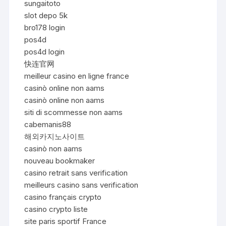
sungaitoto
slot depo 5k
bro178 login
pos4d
pos4d login
快连官网
meilleur casino en ligne france
casinò online non aams
casinò online non aams
siti di scommesse non aams
cabemanis88
해외카지노사이트
casinò non aams
nouveau bookmaker
casino retrait sans verification
meilleurs casino sans verification
casino français crypto
casino crypto liste
site paris sportif France