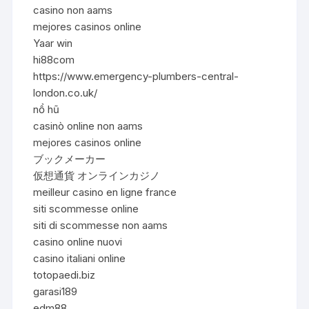
casino non aams
mejores casinos online
Yaar win
hi88com
https://www.emergency-plumbers-central-
london.co.uk/
nổ hũ
casinò online non aams
mejores casinos online
ブックメーカー
仮想通貨 オンラインカジノ
meilleur casino en ligne france
siti scommesse online
siti di scommesse non aams
casino online nuovi
casino italiani online
totopaedi.biz
garasi189
edm88