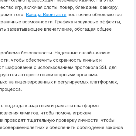
ство игр, включая слоты, покер, блэкджек, баккару,
Кроме того,
Вавада Вконтакте
постоянно обновляются
граничные возможности. Графика и звуковые эффекты,
дать захватывающее впечатление, обогащая общее
 проблема безопасности. Надежные онлайн-казино
сти, чтобы обеспечить сохранность личных и
ют шифрование с использованием протокола SSL для
ируются авторитетными игорными органами.
ько на лицензированных и регулируемых платформах,
процесса.
го подхода к азартным играм эти платформы
новления лимитов, чтобы помочь игрокам
ни проводят тщательную проверку личности, чтобы
 несовершеннолетних и обеспечить соблюдение законов