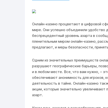
Онлайн-казино процветают в цифровой сф
мире. Они успешно объединили удобство 
беспрецедентный уровень азарта в сообще
пленительным миром онлайн-казино, рассм
предлагают, и меры безопасности, принят
Одним из значительных преимуществ онлай
разрушают географические барьеры, позво
и в любом месте. Все, что вам нужно, – э
обеспечивают анонимность для игроков, 
деятельность в тайне. Онлайн-казино так
акции, которые значительно увеличивают 
азарт.
Когда речь заходит о разнообразии игр, о