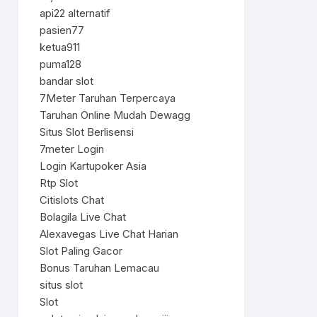
api22 alternatif
pasien77
ketua911
puma128
bandar slot
7Meter Taruhan Terpercaya
Taruhan Online Mudah Dewagg
Situs Slot Berlisensi
7meter Login
Login Kartupoker Asia
Rtp Slot
Citislots Chat
Bolagila Live Chat
Alexavegas Live Chat Harian
Slot Paling Gacor
Bonus Taruhan Lemacau
situs slot
Slot