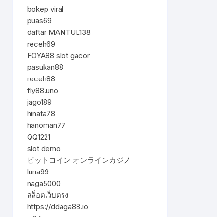
bokep viral
puas69
daftar MANTUL138
receh69
FOYA88 slot gacor
pasukan88
receh88
fly88.uno
jago189
hinata78
hanoman77
QQ1221
slot demo
ビットコイン オンラインカジノ
luna99
naga5000
สล็อตเว็บตรง
https://ddaga88.io