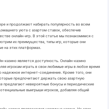
ере и продолжают набирать популярность во всем
домашнего уюта с азартом ставок, обеспечив
стве онлайн-игр. В этой статье мы познакомимся с
отрим их преимущества, типы игр, которые они
ые на этих платформах.
н-казино является доступность. Онлайн-казино
ляя игрокам играть в свои любимые игры в любое время
то надежное интернет-соединение. Кроме того, они
которые предпочитают держать свою азартную
же предлагают невероятные бонусы и периодические
потенциальные выигрыши игроков, добавляя общий
нлайн-казино превосходит наземные казино. На этих