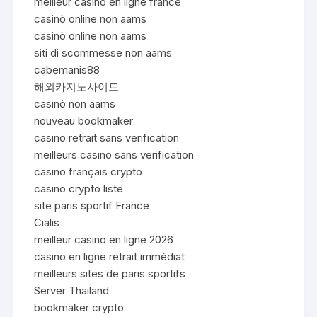
meilleur casino en ligne france
casinò online non aams
casinò online non aams
siti di scommesse non aams
cabemanis88
해외카지노사이트
casinò non aams
nouveau bookmaker
casino retrait sans verification
meilleurs casino sans verification
casino français crypto
casino crypto liste
site paris sportif France
Cialis
meilleur casino en ligne 2026
casino en ligne retrait immédiat
meilleurs sites de paris sportifs
Server Thailand
bookmaker crypto