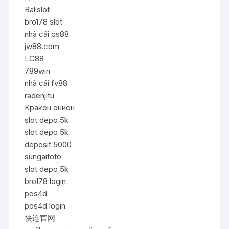
Balislot
bro178 slot
nhà cái qs88
jw88.com
LC88
789win
nhà cái fv88
radenjitu
Кракен онион
slot depo 5k
slot depo 5k
deposit 5000
sungaitoto
slot depo 5k
bro178 login
pos4d
pos4d login
快连官网