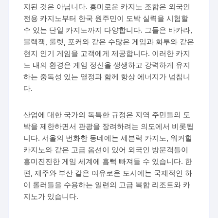
지된 것은 아닙니다. 흥미로운 카지노 조합은 외국인
전용 카지노부터 한국 원주민이 도박 실력을 시험할
수 있는 단일 카지노까지 다양합니다. 그들은 바카라,
블랙잭, 룰렛, 포커와 같은 수많은 게임과 화투와 같은
현지 인기 게임을 고객에게 제공합니다. 이러한 카지
노 내의 환경은 게임 정신을 생생하고 강력하게 유지
하는 중독성 있는 열정과 함께 항상 에너지가 넘칩니
다.
산업에 대한 국가의 독특한 규정은 지역 주민들의 도
박을 제한하면서 관광을 장려하려는 의도에서 비롯됩
니다. 서울의 번화한 동네에는 세븐럭 카지노, 워커힐
카지노와 같은 고급 옵션이 있어 외국인 방문객들이
흥미진진한 게임 세계에 흠뻑 빠져들 수 있습니다. 한
편, 제주와 부산 같은 여유로운 도시에는 국제적인 하
이 롤러들을 수용하는 일련의 고급 복합 리조트와 카
지노가 있습니다.