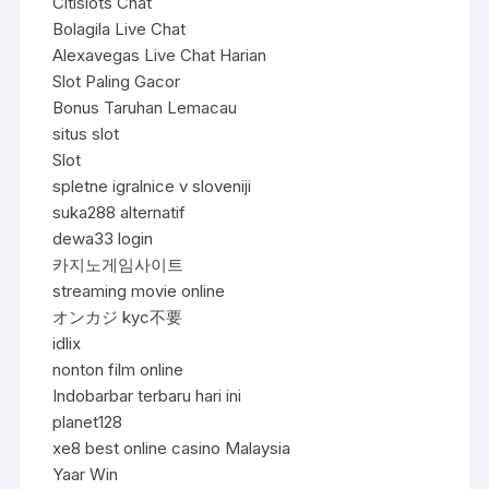
Citislots Chat
Bolagila Live Chat
Alexavegas Live Chat Harian
Slot Paling Gacor
Bonus Taruhan Lemacau
situs slot
Slot
spletne igralnice v sloveniji
suka288 alternatif
dewa33 login
카지노게임사이트
streaming movie online
オンカジ kyc不要
idlix
nonton film online
Indobarbar terbaru hari ini
planet128
xe8 best online casino Malaysia
Yaar Win