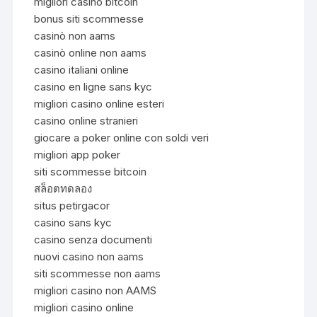
migliori casino bitcoin
bonus siti scommesse
casinò non aams
casinò online non aams
casino italiani online
casino en ligne sans kyc
migliori casino online esteri
casino online stranieri
giocare a poker online con soldi veri
migliori app poker
siti scommesse bitcoin
สล็อตทดลอง
situs petirgacor
casino sans kyc
casino senza documenti
nuovi casino non aams
siti scommesse non aams
migliori casino non AAMS
migliori casino online