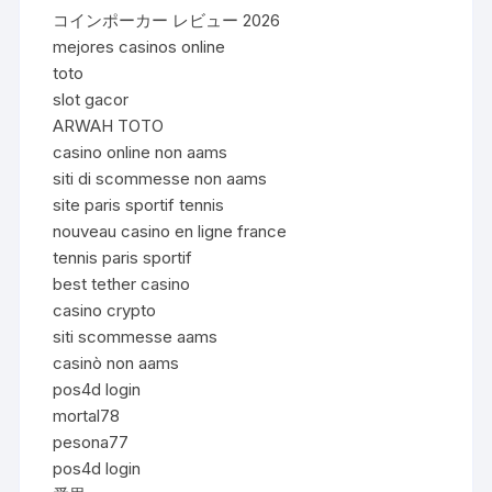
コインポーカー レビュー 2026
mejores casinos online
toto
slot gacor
ARWAH TOTO
casino online non aams
siti di scommesse non aams
site paris sportif tennis
nouveau casino en ligne france
tennis paris sportif
best tether casino
casino crypto
siti scommesse aams
casinò non aams
pos4d login
mortal78
pesona77
pos4d login