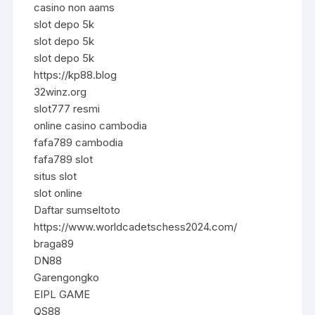
casino non aams
slot depo 5k
slot depo 5k
slot depo 5k
https://kp88.blog
32winz.org
slot777 resmi
online casino cambodia
fafa789 cambodia
fafa789 slot
situs slot
slot online
Daftar sumseltoto
https://www.worldcadetschess2024.com/
braga89
DN88
Garengongko
EIPL GAME
QS88