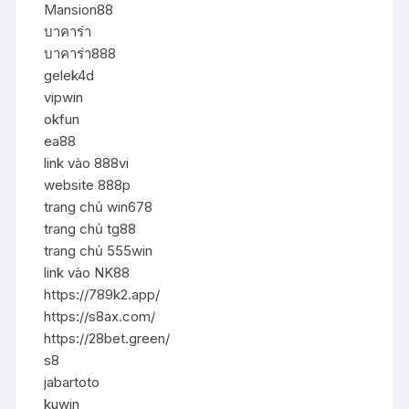
Mansion88
บาคาร่า
บาคาร่า888
gelek4d
vipwin
okfun
ea88
link vào 888vi
website 888p
trang chủ win678
trang chủ tg88
trang chủ 555win
link vào NK88
https://789k2.app/
https://s8ax.com/
https://28bet.green/
s8
jabartoto
kuwin