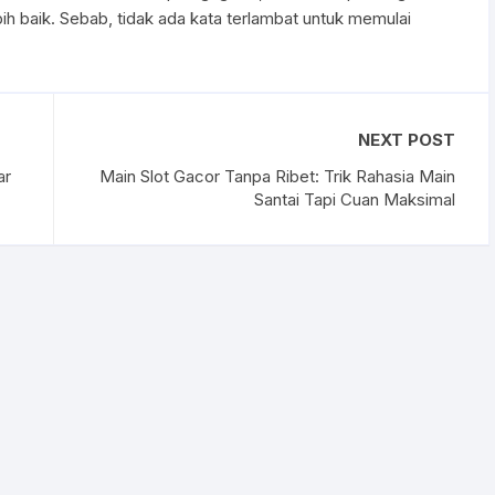
 baik. Sebab, tidak ada kata terlambat untuk memulai
NEXT POST
ar
Main Slot Gacor Tanpa Ribet: Trik Rahasia Main
Santai Tapi Cuan Maksimal