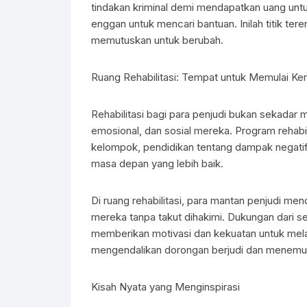
tindakan kriminal demi mendapatkan uang un
enggan untuk mencari bantuan. Inilah titik te
memutuskan untuk berubah.
Ruang Rehabilitasi: Tempat untuk Memulai Ke
Rehabilitasi bagi para penjudi bukan sekadar
emosional, dan sosial mereka. Program rehabil
kelompok, pendidikan tentang dampak negatif 
masa depan yang lebih baik.
Di ruang rehabilitasi, para mantan penjudi 
mereka tanpa takut dihakimi. Dukungan dari 
memberikan motivasi dan kekuatan untuk melaw
mengendalikan dorongan berjudi dan menemuk
Kisah Nyata yang Menginspirasi