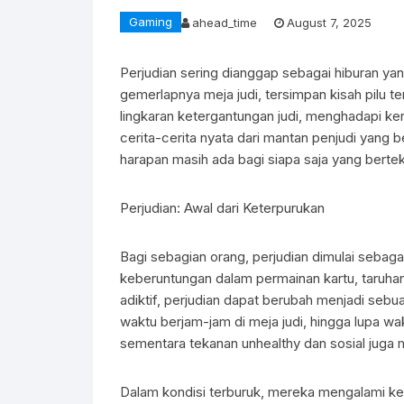
Gaming
ahead_time
August 7, 2025
Perjudian sering dianggap sebagai hiburan y
gemerlapnya meja judi, tersimpan kisah pilu t
lingkaran ketergantungan judi, menghadapi ke
cerita-cerita nyata dari mantan penjudi yang 
harapan masih ada bagi siapa saja yang bert
Perjudian: Awal dari Keterpurukan
Bagi sebagian orang, perjudian dimulai sebaga
keberuntungan dalam permainan kartu, taruhan
adiktif, perjudian dapat berubah menjadi sebu
waktu berjam-jam di meja judi, hingga lupa wa
sementara tekanan unhealthy dan sosial juga
Dalam kondisi terburuk, mereka mengalami kehi