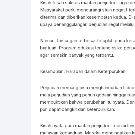
Kisah-kisah sukses mantan penjudi ini juga m
Masyarakat perlu mengurangi stain negatif t
diterima dan diberikan kesempatan kedua. Di s
upaya penanggulangan perjudian ilegal melalui 
Namun, tantangan terbesar tetaplah pada kes
bantuan. Program edukasi tentang risiko perjud
agar semakin banyak yang terbantu.
Kesimpulan: Harapan dalam Keterpurukan
Perjudian memang bisa menghancurkan hidup se
meja perjudian yang penuh godaan hingga ruan
membuktikan bahwa perubahan itu nyata. Denga
pun dapat bangkit dari keterpurukan.
Kisah nyata para mantan penjudi ini menjadi i
melawan kecanduan. Mereka mengingatkan kita