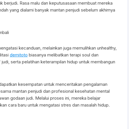
tuk berjudi. Rasa malu dan keputusasaan membuat mereka
rendah yang dialami banyak mantan penjudi sebelum akhirnya
mbali
 mengatasi kecanduan, melainkan juga memulihkan unhealthy,
itasi
demitoto
biasanya melibatkan terapi soul dan
judi, serta pelatihan keterampilan hidup untuk membangun
mendapatkan kesempatan untuk menceritakan pengalaman
sesama mantan penjudi dan profesional kesehatan mental
an godaan judi. Melalui proses ini, mereka belajar
an cara baru untuk mengatasi stres dan masalah hidup.