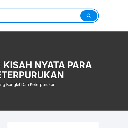
: KISAH NYATA PARA
KETERPURUKAN
ang Bangkit Dari Keterpurukan