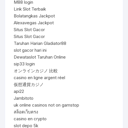
M88 login
Link Slot Terbaik
Bolatangkas Jackpot
Alexavegas Jackpot
Situs Slot Gacor
Situs Slot Gacor
Taruhan Harian Gladiator88
slot gacor hari ini
Dewataslot Taruhan Online
sip33 login
オンラインカジノ 比較
casino en ligne argent réel
仮想通貨カジノ
api22
Jambitoto
uk online casinos not on gamstop
สล็อตเว็บตรง
casino en crypto
slot depo 5k