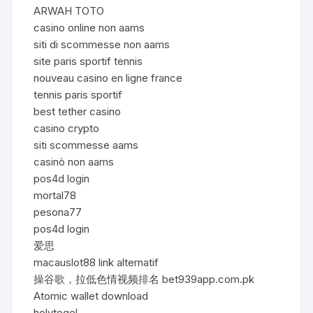
ARWAH TOTO
casino online non aams
siti di scommesse non aams
site paris sportif tennis
nouveau casino en ligne france
tennis paris sportif
best tether casino
casino crypto
siti scommesse aams
casinò non aams
pos4d login
mortal78
pesona77
pos4d login
爱思
macauslot88 link alternatif
操谷歌，拉低色情视频排名 bet939app.com.pk
Atomic wallet download
holytogel