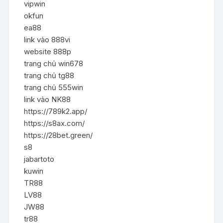
vipwin
okfun
ea88
link vào 888vi
website 888p
trang chủ win678
trang chủ tg88
trang chủ 555win
link vào NK88
https://789k2.app/
https://s8ax.com/
https://28bet.green/
s8
jabartoto
kuwin
TR88
LV88
JW88
tr88