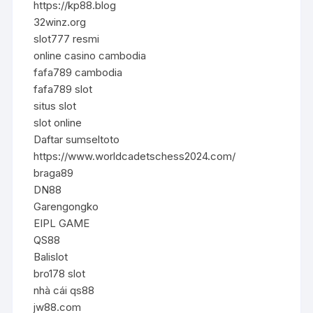
https://kp88.blog
32winz.org
slot777 resmi
online casino cambodia
fafa789 cambodia
fafa789 slot
situs slot
slot online
Daftar sumseltoto
https://www.worldcadetschess2024.com/
braga89
DN88
Garengongko
EIPL GAME
QS88
Balislot
bro178 slot
nhà cái qs88
jw88.com