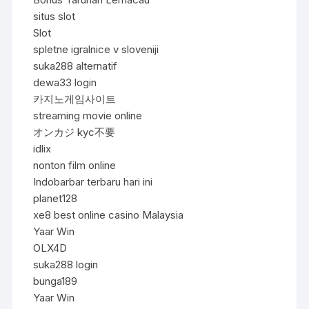
situs slot
Slot
spletne igralnice v sloveniji
suka288 alternatif
dewa33 login
카지노게임사이트
streaming movie online
オンカジ kyc不要
idlix
nonton film online
Indobarbar terbaru hari ini
planet128
xe8 best online casino Malaysia
Yaar Win
OLX4D
suka288 login
bunga189
Yaar Win