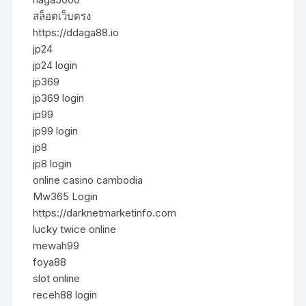
สล็อตเว็บตรง
https://ddaga88.io
jp24
jp24 login
jp369
jp369 login
jp99
jp99 login
jp8
jp8 login
online casino cambodia
Mw365 Login
https://darknetmarketinfo.com
lucky twice online
mewah99
foya88
slot online
receh88 login