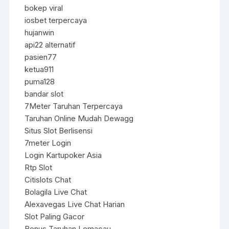
bokep viral
iosbet terpercaya
hujanwin
api22 alternatif
pasien77
ketua911
puma128
bandar slot
7Meter Taruhan Terpercaya
Taruhan Online Mudah Dewagg
Situs Slot Berlisensi
7meter Login
Login Kartupoker Asia
Rtp Slot
Citislots Chat
Bolagila Live Chat
Alexavegas Live Chat Harian
Slot Paling Gacor
Bonus Taruhan Lemacau