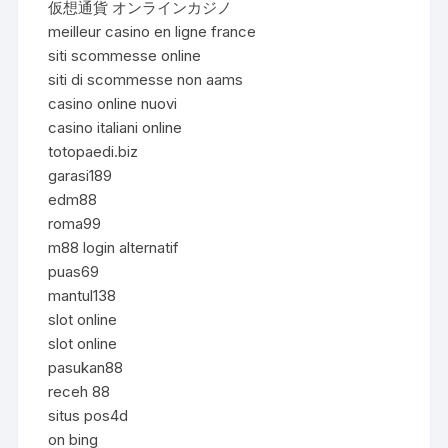
仮想通貨 オンラインカジノ
meilleur casino en ligne france
siti scommesse online
siti di scommesse non aams
casino online nuovi
casino italiani online
totopaedi.biz
garasi189
edm88
roma99
m88 login alternatif
puas69
mantul138
slot online
slot online
pasukan88
receh 88
situs pos4d
on bing