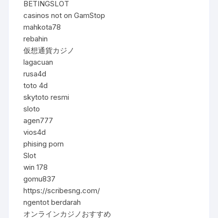
BETINGSLOT
casinos not on GamStop
mahkota78
rebahin
仮想通貨カジノ
lagacuan
rusa4d
toto 4d
skytoto resmi
sloto
agen777
vios4d
phising porn
Slot
win 178
gomu837
https://scribesng.com/
ngentot berdarah
オンラインカジノおすすめ