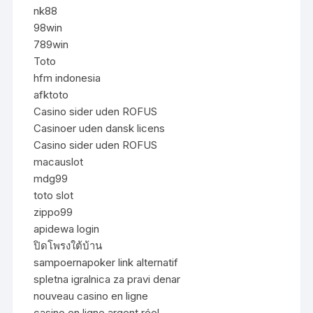
nk88
98win
789win
Toto
hfm indonesia
afktoto
Casino sider uden ROFUS
Casinoer uden dansk licens
Casino sider uden ROFUS
macauslot
mdg99
toto slot
zippo99
apidewa login
ปิดโพรงใต้บ้าน
sampoernapoker link alternatif
spletna igralnica za pravi denar
nouveau casino en ligne
casino en ligne argent réel