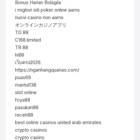
Bonus Harian Bolagila
i migliori siti poker online aams
nuovi casino non aams
オンラインカジノアプリ
TG 88
C168.limited
TR 88
hi88
เว็บตรง2026
https://nganhangquanao.com/
puas69
mantul138
slot online
foya88
pasukan88
receh88
best online casinos united arab emirates
crypto casinos
crypto casino