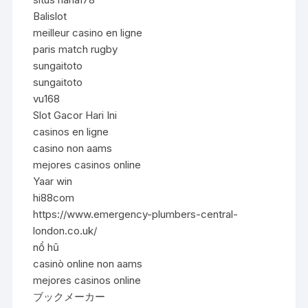
Balislot
meilleur casino en ligne
paris match rugby
sungaitoto
sungaitoto
vu168
Slot Gacor Hari Ini
casinos en ligne
casino non aams
mejores casinos online
Yaar win
hi88com
https://www.emergency-plumbers-central-
london.co.uk/
nổ hũ
casinò online non aams
mejores casinos online
ブックメーカー