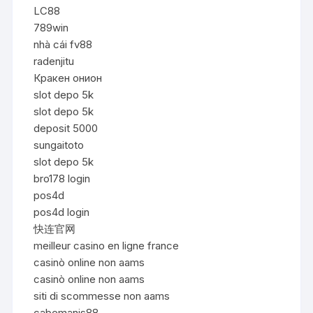
LC88
789win
nhà cái fv88
radenjitu
Кракен онион
slot depo 5k
slot depo 5k
deposit 5000
sungaitoto
slot depo 5k
bro178 login
pos4d
pos4d login
快连官网
meilleur casino en ligne france
casinò online non aams
casinò online non aams
siti di scommesse non aams
cabemanis88