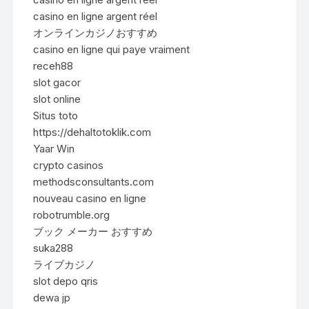
casino en ligne argent réel
オンラインカジノおすすめ
casino en ligne qui paye vraiment
receh88
slot gacor
slot online
Situs toto
https://dehaltotoklik.com
Yaar Win
crypto casinos
methodsconsultants.com
nouveau casino en ligne
robotrumble.org
ブック メーカー おすすめ
suka288
ライブカジノ
slot depo qris
dewa jp