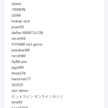
okwin
789WIN
QS88
bokep viral
puas69
daftar MANTUL138
receh69
FOYA88 slot gacor
pasukan88
receh88
fly88.uno
jago189
hinata78
hanoman77
QQ1221
slot demo
ビットコイン オンラインカジノ
luna99
naga5000