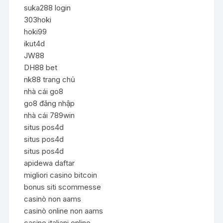
suka288 login
303hoki
hoki99
ikut4d
JW88
DH88 bet
nk88 trang chủ
nhà cái go8
go8 đăng nhập
nhà cái 789win
situs pos4d
situs pos4d
situs pos4d
apidewa daftar
migliori casino bitcoin
bonus siti scommesse
casinò non aams
casinò online non aams
casino italiani online