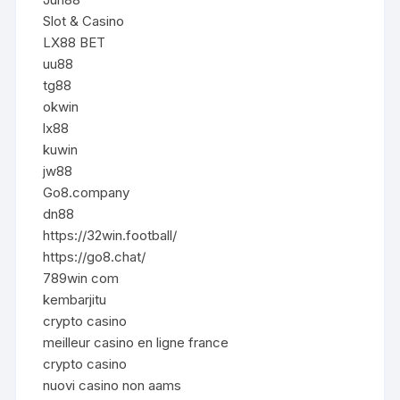
Slot & Casino
LX88 BET
uu88
tg88
okwin
lx88
kuwin
jw88
Go8.company
dn88
https://32win.football/
https://go8.chat/
789win com
kembarjitu
crypto casino
meilleur casino en ligne france
crypto casino
nuovi casino non aams