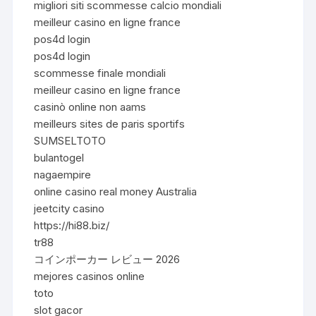
migliori siti scommesse calcio mondiali
meilleur casino en ligne france
pos4d login
pos4d login
scommesse finale mondiali
meilleur casino en ligne france
casinò online non aams
meilleurs sites de paris sportifs
SUMSELTOTO
bulantogel
nagaempire
online casino real money Australia
jeetcity casino
https://hi88.biz/
tr88
コインポーカー レビュー 2026
mejores casinos online
toto
slot gacor