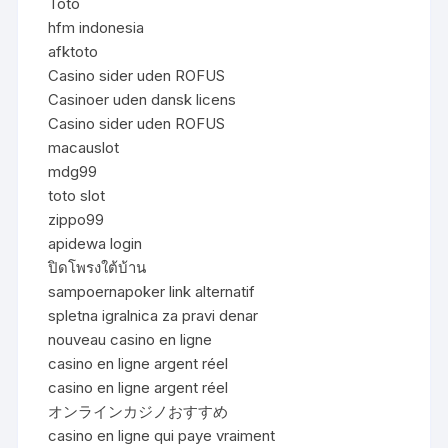
Toto
hfm indonesia
afktoto
Casino sider uden ROFUS
Casinoer uden dansk licens
Casino sider uden ROFUS
macauslot
mdg99
toto slot
zippo99
apidewa login
ปิดโพรงใต้บ้าน
sampoernapoker link alternatif
spletna igralnica za pravi denar
nouveau casino en ligne
casino en ligne argent réel
casino en ligne argent réel
オンラインカジノおすすめ
casino en ligne qui paye vraiment