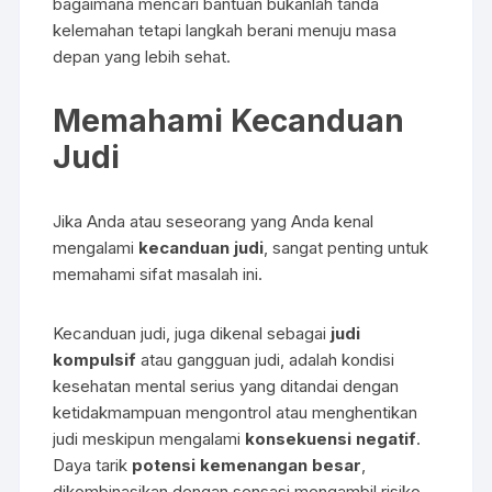
bagaimana mencari bantuan bukanlah tanda
kelemahan tetapi langkah berani menuju masa
depan yang lebih sehat.
Memahami Kecanduan
Judi
Jika Anda atau seseorang yang Anda kenal
mengalami
kecanduan judi
, sangat penting untuk
memahami sifat masalah ini.
Kecanduan judi, juga dikenal sebagai
judi
kompulsif
atau gangguan judi, adalah kondisi
kesehatan mental serius yang ditandai dengan
ketidakmampuan mengontrol atau menghentikan
judi meskipun mengalami
konsekuensi negatif
.
Daya tarik
potensi kemenangan besar
,
dikombinasikan dengan sensasi mengambil risiko,