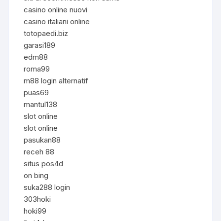
casino online nuovi
casino italiani online
totopaedi.biz
garasi189
edm88
roma99
m88 login alternatif
puas69
mantul138
slot online
slot online
pasukan88
receh 88
situs pos4d
on bing
suka288 login
303hoki
hoki99