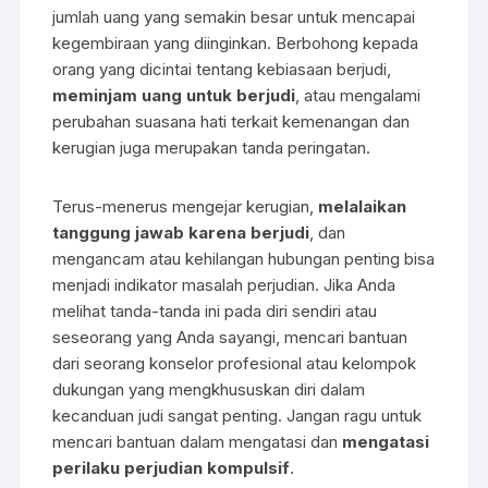
jumlah uang yang semakin besar untuk mencapai
kegembiraan yang diinginkan. Berbohong kepada
orang yang dicintai tentang kebiasaan berjudi,
meminjam uang untuk berjudi
, atau mengalami
perubahan suasana hati terkait kemenangan dan
kerugian juga merupakan tanda peringatan.
Terus-menerus mengejar kerugian,
melalaikan
tanggung jawab karena berjudi
, dan
mengancam atau kehilangan hubungan penting bisa
menjadi indikator masalah perjudian. Jika Anda
melihat tanda-tanda ini pada diri sendiri atau
seseorang yang Anda sayangi, mencari bantuan
dari seorang konselor profesional atau kelompok
dukungan yang mengkhususkan diri dalam
kecanduan judi sangat penting. Jangan ragu untuk
mencari bantuan dalam mengatasi dan
mengatasi
perilaku perjudian kompulsif
.