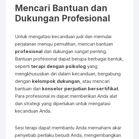
Mencari Bantuan dan
Dukungan Profesional
Untuk mengatasi kecanduan judi dan memulai
perjalanan menuju pemulihan, mencari bantuan
profesional
dan dukungan sangat penting.
Bantuan profesional dapat berupa berbagai bentuk,
seperti
terapi dengan psikolog
yang
mengkhususkan diri dalam kecanduan, bergabung
dengan
kelompok dukungan
, atau mencari
bantuan dari
konselor perjudian bersertifikat
.
Para profesional ini dapat memberikan Anda alat
dan strategi yang diperlukan untuk mengatasi
kecanduan Anda.
Sesi terapi dapat membantu Anda memahami akar
penyebab perilaku berjudi Anda, mengembangkan