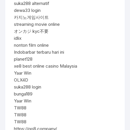
suka288 alternatif
dewa33 login
카지노게임사이트
streaming movie online
オンカジ kyc不要
idlix
nonton film online
Indobarbar terbaru hari ini
planet128
xe8 best online casino Malaysia
Yaar Win
OLX4D
suka288 login
bunga189
Yaar Win
TW88
TW88
TW88
https://go8.company/