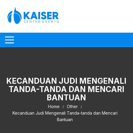
Skip to content
KECANDUAN JUDI MENGENALI
TANDA-TANDA DAN MENCARI
BANTUAN
Home
Other
Kecanduan Judi Mengenali Tanda-tanda dan Mencari
Bantuan