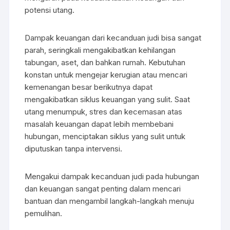
potensi utang.
Dampak keuangan dari kecanduan judi bisa sangat
parah, seringkali mengakibatkan kehilangan
tabungan, aset, dan bahkan rumah. Kebutuhan
konstan untuk mengejar kerugian atau mencari
kemenangan besar berikutnya dapat
mengakibatkan siklus keuangan yang sulit. Saat
utang menumpuk, stres dan kecemasan atas
masalah keuangan dapat lebih membebani
hubungan, menciptakan siklus yang sulit untuk
diputuskan tanpa intervensi.
Mengakui dampak kecanduan judi pada hubungan
dan keuangan sangat penting dalam mencari
bantuan dan mengambil langkah-langkah menuju
pemulihan.