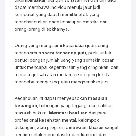
dapat membawa individu menuju jalur judi
kompulsif yang dapat memiliki efek yang
menghancurkan pada kehidupan mereka dan
orang-orang di sekitarnya.
Orang yang mengalami kecanduan judi sering
mengalami
obsesi terhadap judi
, perlu untuk
berjudi dengan jumlah uang yang semakin besar
untuk mencapai kegembiraan yang diinginkan, dan
merasa gelisah atau mudah tersinggung ketika
mencoba mengurangi atau menghentikan judi.
Kecanduan ini dapat menyebabkan
masalah
keuangan
, hubungan yang tegang, dan bahkan
masalah hukum.
Mencari bantuan
dari para
profesional kesehatan mental, kelompok
dukungan, atau program perawatan khusus sangat
penting untuk mengatasi kecanduan judi dan