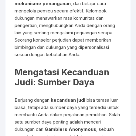
mekanisme penanganan
, dan belajar cara
mengelola pemicu secara efektif. Kelompok
dukungan menawarkan rasa komunitas dan
pengertian, menghubungkan Anda dengan orang
lain yang sedang mengalami perjuangan serupa.
Seorang konselor perjudian dapat memberikan
bimbingan dan dukungan yang dipersonalisasi
sesuai dengan kebutuhan Anda.
Mengatasi Kecanduan
Judi: Sumber Daya
Berjuang dengan
kecanduan judi
bisa terasa luar
biasa, tetapi ada sumber daya yang tersedia untuk
membantu Anda dalam perjalanan pemulihan. Salah
satu sumber daya penting adalah mencari
dukungan dari
Gamblers Anonymous
, sebuah