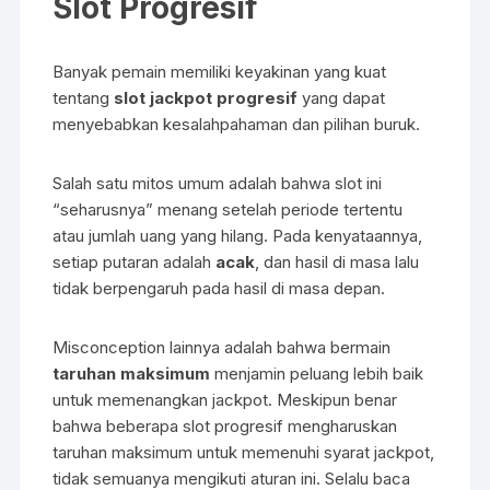
Slot Progresif
Banyak pemain memiliki keyakinan yang kuat
tentang
slot jackpot progresif
yang dapat
menyebabkan kesalahpahaman dan pilihan buruk.
Salah satu mitos umum adalah bahwa slot ini
“seharusnya” menang setelah periode tertentu
atau jumlah uang yang hilang. Pada kenyataannya,
setiap putaran adalah
acak
, dan hasil di masa lalu
tidak berpengaruh pada hasil di masa depan.
Misconception lainnya adalah bahwa bermain
taruhan maksimum
menjamin peluang lebih baik
untuk memenangkan jackpot. Meskipun benar
bahwa beberapa slot progresif mengharuskan
taruhan maksimum untuk memenuhi syarat jackpot,
tidak semuanya mengikuti aturan ini. Selalu baca