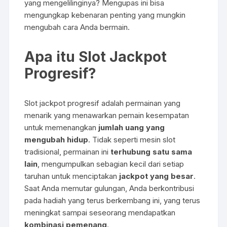
yang mengelilinginya? Mengupas ini bisa
mengungkap kebenaran penting yang mungkin
mengubah cara Anda bermain.
Apa itu Slot Jackpot
Progresif?
Slot jackpot progresif adalah permainan yang
menarik yang menawarkan pemain kesempatan
untuk memenangkan
jumlah uang yang
mengubah hidup
. Tidak seperti mesin slot
tradisional, permainan ini
terhubung satu sama
lain
, mengumpulkan sebagian kecil dari setiap
taruhan untuk menciptakan
jackpot yang besar
.
Saat Anda memutar gulungan, Anda berkontribusi
pada hadiah yang terus berkembang ini, yang terus
meningkat sampai seseorang mendapatkan
kombinasi pemenang
.