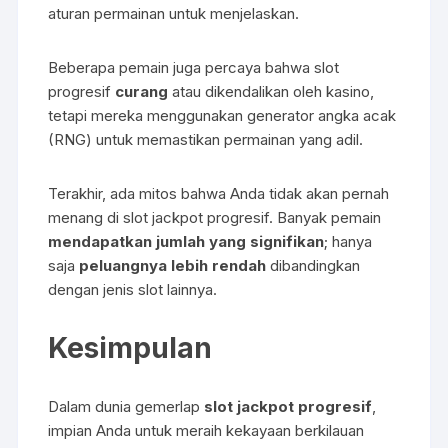
aturan permainan untuk menjelaskan.
Beberapa pemain juga percaya bahwa slot
progresif
curang
atau dikendalikan oleh kasino,
tetapi mereka menggunakan generator angka acak
(RNG) untuk memastikan permainan yang adil.
Terakhir, ada mitos bahwa Anda tidak akan pernah
menang di slot jackpot progresif. Banyak pemain
mendapatkan jumlah yang signifikan
; hanya
saja
peluangnya lebih rendah
dibandingkan
dengan jenis slot lainnya.
Kesimpulan
Dalam dunia gemerlap
slot jackpot progresif
,
impian Anda untuk meraih kekayaan berkilauan