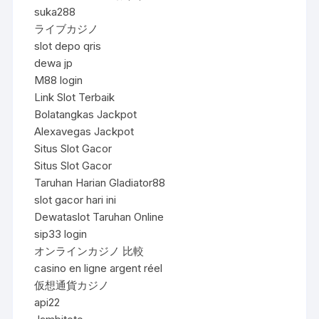
suka288
ライブカジノ
slot depo qris
dewa jp
M88 login
Link Slot Terbaik
Bolatangkas Jackpot
Alexavegas Jackpot
Situs Slot Gacor
Situs Slot Gacor
Taruhan Harian Gladiator88
slot gacor hari ini
Dewataslot Taruhan Online
sip33 login
オンラインカジノ 比較
casino en ligne argent réel
仮想通貨カジノ
api22