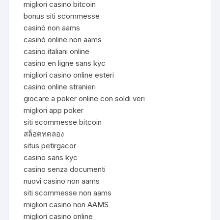
migliori casino bitcoin
bonus siti scommesse
casinò non aams
casinò online non aams
casino italiani online
casino en ligne sans kyc
migliori casino online esteri
casino online stranieri
giocare a poker online con soldi veri
migliori app poker
siti scommesse bitcoin
สล็อตทดลอง
situs petirgacor
casino sans kyc
casino senza documenti
nuovi casino non aams
siti scommesse non aams
migliori casino non AAMS
migliori casino online