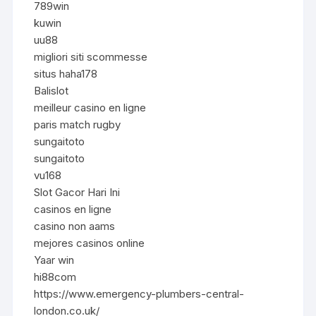
789win
kuwin
uu88
migliori siti scommesse
situs haha178
Balislot
meilleur casino en ligne
paris match rugby
sungaitoto
sungaitoto
vu168
Slot Gacor Hari Ini
casinos en ligne
casino non aams
mejores casinos online
Yaar win
hi88com
https://www.emergency-plumbers-central-
london.co.uk/