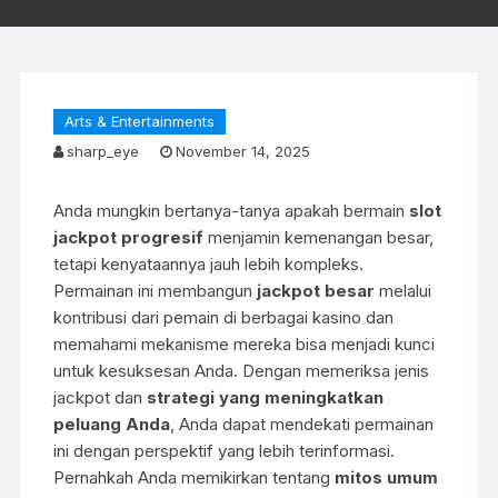
Arts & Entertainments
sharp_eye
November 14, 2025
Anda mungkin bertanya-tanya apakah bermain
slot
jackpot progresif
menjamin kemenangan besar,
tetapi kenyataannya jauh lebih kompleks.
Permainan ini membangun
jackpot besar
melalui
kontribusi dari pemain di berbagai kasino dan
memahami mekanisme mereka bisa menjadi kunci
untuk kesuksesan Anda. Dengan memeriksa jenis
jackpot dan
strategi yang meningkatkan
peluang Anda
, Anda dapat mendekati permainan
ini dengan perspektif yang lebih terinformasi.
Pernahkah Anda memikirkan tentang
mitos umum