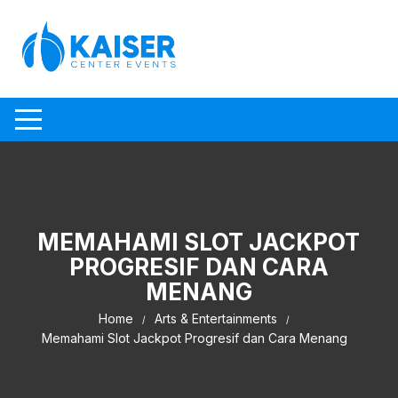
Skip to content
MEMAHAMI SLOT JACKPOT
PROGRESIF DAN CARA
MENANG
Home
Arts & Entertainments
Memahami Slot Jackpot Progresif dan Cara Menang