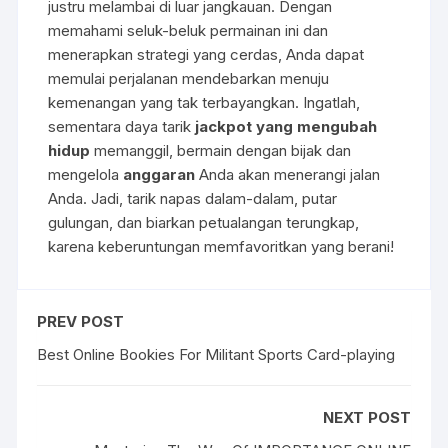
justru melambai di luar jangkauan. Dengan
memahami seluk-beluk permainan ini dan
menerapkan strategi yang cerdas, Anda dapat
memulai perjalanan mendebarkan menuju
kemenangan yang tak terbayangkan. Ingatlah,
sementara daya tarik
jackpot yang mengubah
hidup
memanggil, bermain dengan bijak dan
mengelola
anggaran
Anda akan menerangi jalan
Anda. Jadi, tarik napas dalam-dalam, putar
gulungan, dan biarkan petualangan terungkap,
karena keberuntungan memfavoritkan yang berani!
PREV POST
Best Online Bookies For Militant Sports Card-playing
NEXT POST