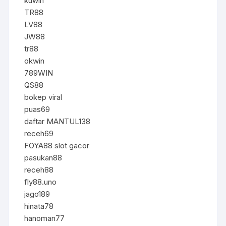
kuwin
TR88
LV88
JW88
tr88
okwin
789WIN
QS88
bokep viral
puas69
daftar MANTUL138
receh69
FOYA88 slot gacor
pasukan88
receh88
fly88.uno
jago189
hinata78
hanoman77