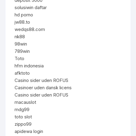
deposit 5000
solusiwin daftar
hd porno
jw88.to
wedqs88.com
nk88
98win
789win
Toto
hfm indonesia
afktoto
Casino sider uden ROFUS
Casinoer uden dansk licens
Casino sider uden ROFUS
macauslot
mdg99
toto slot
zippo99
apidewa login