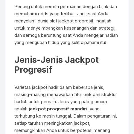
Penting untuk memilih permainan dengan bijak dan
memahami odds yang terlibat. Jadi, saat Anda
menyelami dunia slot jackpot progresif, ingatlah
untuk menyeimbangkan kesenangan dan strategi,
dan semoga beruntung saat Anda mengejar hadiah
yang mengubah hidup yang sulit dipahami itu!
Jenis-Jenis Jackpot
Progresif
Varietas jackpot hadir dalam beberapa jenis,
masing-masing menawarkan fitur unik dan struktur
hadiah untuk pemain. Jenis yang paling umum
adalah
jackpot progresif mandiri
, yang
terhubung ke mesin tunggal. Dalam pengaturan ini,
setiap taruhan meningkatkan jackpot,
memungkinkan Anda untuk berpotensi menang