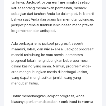
tariknya.
Jackpot progresif
meningkat
setiap
kali seseorang memainkan permainan, menarik
sebagian dari taruhan Anda ke dalam pot. Ini berarti
bahwa saat Anda dan orang lain memutar gulungan,
jackpot potensial tumbuh lebih besar, menciptakan
kegembiraan dan antisipasi.
Ada berbagai jenis jackpot progresif, seperti
mandiri
,
lokal
, dan
wide-area
. Jackpot progresif
mandiri terhubung ke satu mesin, sementara
progresif lokal menghubungkan beberapa mesin
dalam kasino yang sama. Namun, progresif wide-
area menghubungkan mesin di berbagai kasino,
yang dapat menghasilkan jumlah uang yang
mengubah hidup.
Untuk memenangkan jackpot progresif, Anda
biasanya perlu mendapatkan
kombinasi tertentu