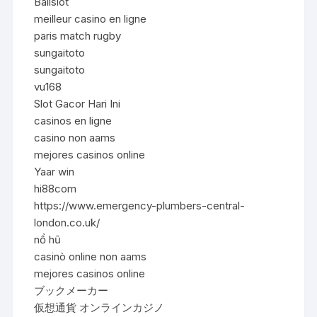
Balislot
meilleur casino en ligne
paris match rugby
sungaitoto
sungaitoto
vu168
Slot Gacor Hari Ini
casinos en ligne
casino non aams
mejores casinos online
Yaar win
hi88com
https://www.emergency-plumbers-central-
london.co.uk/
nổ hũ
casinò online non aams
mejores casinos online
ブックメーカー
仮想通貨 オンラインカジノ