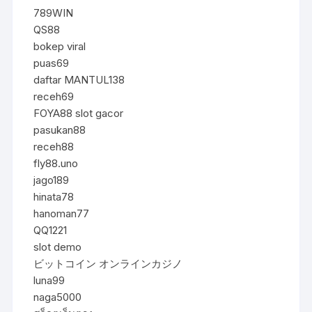
789WIN
QS88
bokep viral
puas69
daftar MANTUL138
receh69
FOYA88 slot gacor
pasukan88
receh88
fly88.uno
jago189
hinata78
hanoman77
QQ1221
slot demo
ビットコイン オンラインカジノ
luna99
naga5000