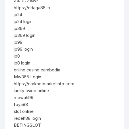
สล็อตเว็บตรง
https://ddaga88.io
jp24
jp24 login
jp369
jp369 login
jp99
jp99 login
jp8
jp8 login
online casino cambodia
Mw365 Login
https://darknetmarketinfo.com
lucky twice online
mewah99
foya88
slot online
receh88 login
BETINGSLOT