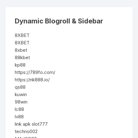
Dynamic Blogroll & Sidebar
8XBET
8XBET
8xbet
88kbet
kp88
https://789fo.com/
https://nk888.io/
qs88
kuwin
98win
lc88
lv88
link apk slot777
techno002