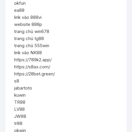
okfun
ea88
link vào 888vi
website 888p
trang chủ win678
trang chủ tg88
trang chủ 555win
link vào NK88
https://789k2.app/
https://s8ax.com/
https://28bet.green/
s8
jabartoto
kuwin
TR88
LV88
JW88
tr88
okwin