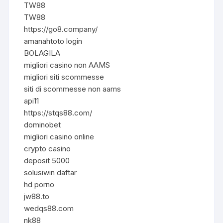
TW88
TW88
https://go8.company/
amanahtoto login
BOLAGILA
migliori casino non AAMS
migliori siti scommesse
siti di scommesse non aams
api11
https://stqs88.com/
dominobet
migliori casino online
crypto casino
deposit 5000
solusiwin daftar
hd porno
jw88.to
wedqs88.com
nk88