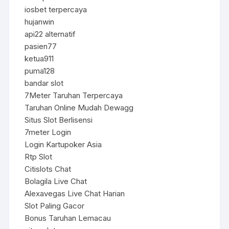
iosbet terpercaya
hujanwin
api22 alternatif
pasien77
ketua911
puma128
bandar slot
7Meter Taruhan Terpercaya
Taruhan Online Mudah Dewagg
Situs Slot Berlisensi
7meter Login
Login Kartupoker Asia
Rtp Slot
Citislots Chat
Bolagila Live Chat
Alexavegas Live Chat Harian
Slot Paling Gacor
Bonus Taruhan Lemacau