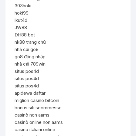
303hoki
hoki99
ikut4d
JW88
DH88 bet
nk88 trang chủ
nhà cái go8
go8 đăng nhập
nhà cái 789win
situs pos4d
situs pos4d
situs pos4d
apidewa daftar
migliori casino bitcoin
bonus siti scommesse
casinò non aams
casinò online non aams
casino italiani online