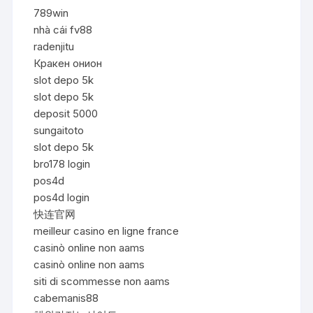
789win
nhà cái fv88
radenjitu
Кракен онион
slot depo 5k
slot depo 5k
deposit 5000
sungaitoto
slot depo 5k
bro178 login
pos4d
pos4d login
快连官网
meilleur casino en ligne france
casinò online non aams
casinò online non aams
siti di scommesse non aams
cabemanis88