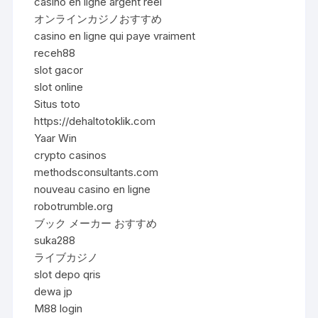
casino en ligne argent réel
オンラインカジノおすすめ
casino en ligne qui paye vraiment
receh88
slot gacor
slot online
Situs toto
https://dehaltotoklik.com
Yaar Win
crypto casinos
methodsconsultants.com
nouveau casino en ligne
robotrumble.org
ブック メーカー おすすめ
suka288
ライブカジノ
slot depo qris
dewa jp
M88 login