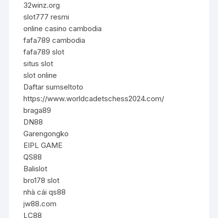
32winz.org
slot777 resmi
online casino cambodia
fafa789 cambodia
fafa789 slot
situs slot
slot online
Daftar sumseltoto
https://www.worldcadetschess2024.com/
braga89
DN88
Garengongko
EIPL GAME
QS88
Balislot
bro178 slot
nhà cái qs88
jw88.com
LC88