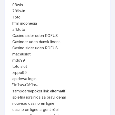
98win
789win
Toto
hfm indonesia
afktoto
Casino sider uden ROFUS
Casinoer uden dansk licens
Casino sider uden ROFUS
macauslot
mdg99
toto slot
zippo99
apidewa login
ปิดโพรงใต้บ้าน
sampoernapoker link alternatif
spletna igralnica za pravi denar
nouveau casino en ligne
casino en ligne argent réel