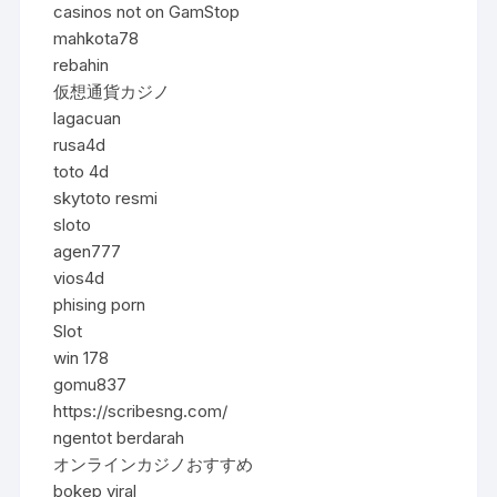
casinos not on GamStop
mahkota78
rebahin
仮想通貨カジノ
lagacuan
rusa4d
toto 4d
skytoto resmi
sloto
agen777
vios4d
phising porn
Slot
win 178
gomu837
https://scribesng.com/
ngentot berdarah
オンラインカジノおすすめ
bokep viral