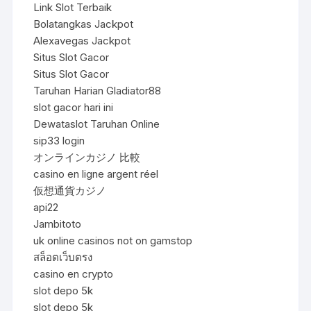
Link Slot Terbaik
Bolatangkas Jackpot
Alexavegas Jackpot
Situs Slot Gacor
Situs Slot Gacor
Taruhan Harian Gladiator88
slot gacor hari ini
Dewataslot Taruhan Online
sip33 login
オンラインカジノ 比較
casino en ligne argent réel
仮想通貨カジノ
api22
Jambitoto
uk online casinos not on gamstop
สล็อตเว็บตรง
casino en crypto
slot depo 5k
slot depo 5k