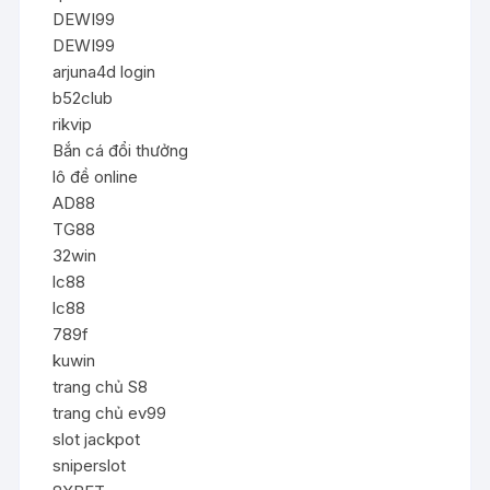
DEWI99
DEWI99
arjuna4d login
b52club
rikvip
Bắn cá đổi thưởng
lô đề online
AD88
TG88
32win
lc88
lc88
789f
kuwin
trang chủ S8
trang chủ ev99
slot jackpot
sniperslot