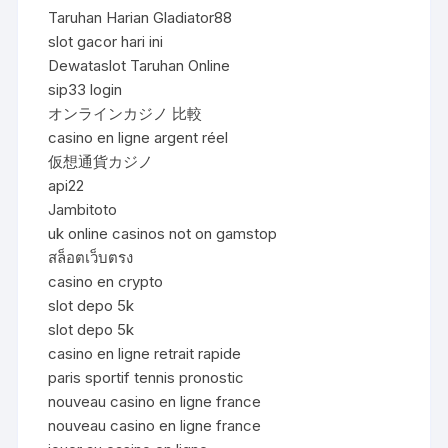
Taruhan Harian Gladiator88
slot gacor hari ini
Dewataslot Taruhan Online
sip33 login
オンラインカジノ 比較
casino en ligne argent réel
仮想通貨カジノ
api22
Jambitoto
uk online casinos not on gamstop
สล็อตเว็บตรง
casino en crypto
slot depo 5k
slot depo 5k
casino en ligne retrait rapide
paris sportif tennis pronostic
nouveau casino en ligne france
nouveau casino en ligne france