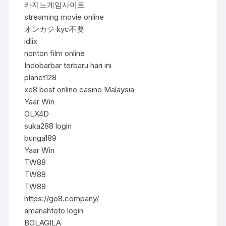
카지노게임사이트
streaming movie online
オンカジ kyc不要
idlix
nonton film online
Indobarbar terbaru hari ini
planet128
xe8 best online casino Malaysia
Yaar Win
OLX4D
suka288 login
bunga189
Yaar Win
TW88
TW88
TW88
https://go8.company/
amanahtoto login
BOLAGILA