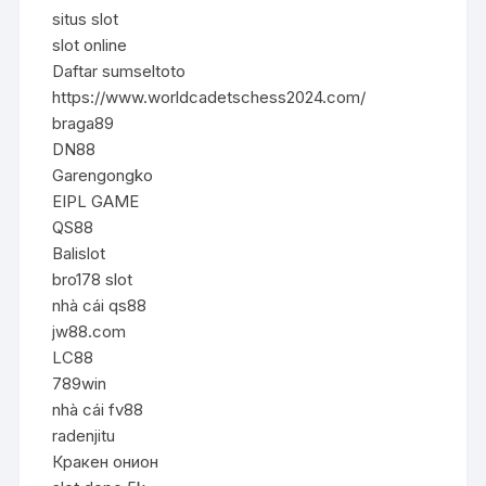
situs slot
slot online
Daftar sumseltoto
https://www.worldcadetschess2024.com/
braga89
DN88
Garengongko
EIPL GAME
QS88
Balislot
bro178 slot
nhà cái qs88
jw88.com
LC88
789win
nhà cái fv88
radenjitu
Кракен онион