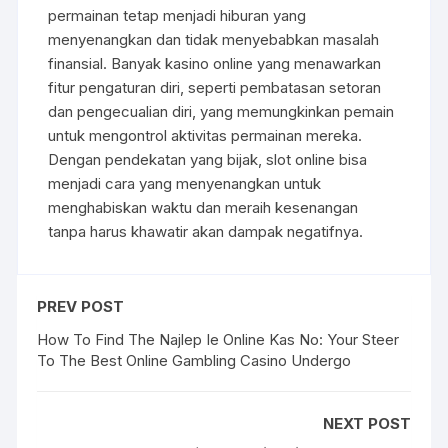
permainan tetap menjadi hiburan yang
menyenangkan dan tidak menyebabkan masalah
finansial. Banyak kasino online yang menawarkan
fitur pengaturan diri, seperti pembatasan setoran
dan pengecualian diri, yang memungkinkan pemain
untuk mengontrol aktivitas permainan mereka.
Dengan pendekatan yang bijak, slot online bisa
menjadi cara yang menyenangkan untuk
menghabiskan waktu dan meraih kesenangan
tanpa harus khawatir akan dampak negatifnya.
PREV POST
How To Find The Najlep Ie Online Kas No: Your Steer
To The Best Online Gambling Casino Undergo
NEXT POST