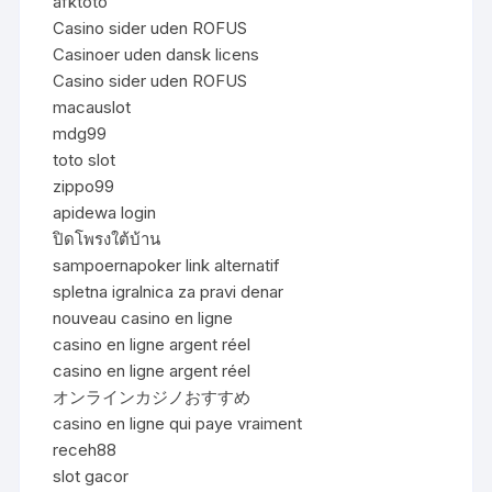
afktoto
Casino sider uden ROFUS
Casinoer uden dansk licens
Casino sider uden ROFUS
macauslot
mdg99
toto slot
zippo99
apidewa login
ปิดโพรงใต้บ้าน
sampoernapoker link alternatif
spletna igralnica za pravi denar
nouveau casino en ligne
casino en ligne argent réel
casino en ligne argent réel
オンラインカジノおすすめ
casino en ligne qui paye vraiment
receh88
slot gacor