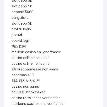
slot depo 5k
slot depo 5k
deposit 5000
sungaitoto
slot depo 5k
bro178 login
pos4d
pos4d login
快连官网
meilleur casino en ligne france
casinò online non aams
casinò online non aams
siti di scommesse non aams
cabemanis88
해외카지노사이트
casinò non aams
nouveau bookmaker
casino retrait sans verification
meilleurs casino sans verification