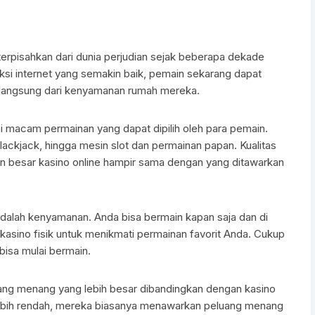
 terpisahkan dari dunia perjudian sejak beberapa dekade
ksi internet yang semakin baik, pemain sekarang dapat
 langsung dari kenyamanan rumah mereka.
 macam permainan yang dapat dipilih oleh para pemain.
lackjack, hingga mesin slot dan permainan papan. Kualitas
an besar kasino online hampir sama dengan yang ditawarkan
adalah kenyamanan. Anda bisa bermain kapan saja dan di
e kasino fisik untuk menikmati permainan favorit Anda. Cukup
bisa mulai bermain.
luang menang yang lebih besar dibandingkan dengan kasino
e lebih rendah, mereka biasanya menawarkan peluang menang