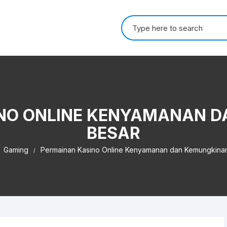
Search for:
NO ONLINE KENYAMANAN 
BESAR
Gaming
Permainan Kasino Online Kenyamanan dan Kemungkina