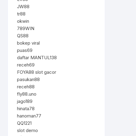
JW88
tr88
okwin
789WIN
QS88
bokep viral
puas69
daftar MANTUL138
receh69
FOYA88 slot gacor
pasukan88
receh88
fly88.uno
jago189
hinata78
hanoman77
QQ1221
slot demo