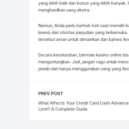
yang lebih baik dan bonus yang lebih banyak.
menghasilkan uang ekstra.
Namun, Anda perlu berhati-hati saat memilih k
lisensi dari otoritas perjudian yang terkemu
tersebut aman untuk dimainkan dan bahwa A
Secara keseluruhan, bermain kasino online 
menguntungkan. Jadi, jangan ragu untuk menc
jawab dan hanya menggunakan uang yang And
PREV POST
What Affects Your Credit Card Cash Advance
Limit? A Complete Guide