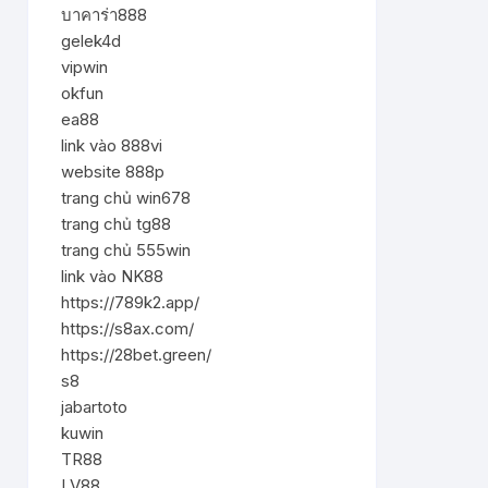
บาคาร่า888
gelek4d
vipwin
okfun
ea88
link vào 888vi
website 888p
trang chủ win678
trang chủ tg88
trang chủ 555win
link vào NK88
https://789k2.app/
https://s8ax.com/
https://28bet.green/
s8
jabartoto
kuwin
TR88
LV88