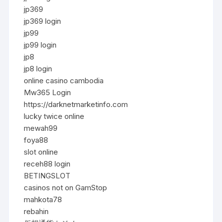
jp369
jp369 login
jp99
jp99 login
jp8
jp8 login
online casino cambodia
Mw365 Login
https://darknetmarketinfo.com
lucky twice online
mewah99
foya88
slot online
receh88 login
BETINGSLOT
casinos not on GamStop
mahkota78
rebahin