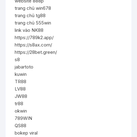
website 888p
trang chủ win678
trang chủ tg88
trang chủ 555win
link vào NK88
https://789k2.app/
https://s8ax.com/
https://28bet.green/
s8
jabartoto
kuwin
TR88
LV88
JW88
tr88
okwin
789WIN
QS88
bokep viral