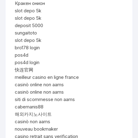
Кракен онион
slot depo 5k
slot depo 5k
deposit 5000
sungaitoto
slot depo 5k
bro178 login
pos4d
pos4d login
快连官网
meilleur casino en ligne france
casinò online non aams
casinò online non aams
siti di scommesse non aams
cabemanis88
해외카지노사이트
casinò non aams
nouveau bookmaker
casino retrait sans verification