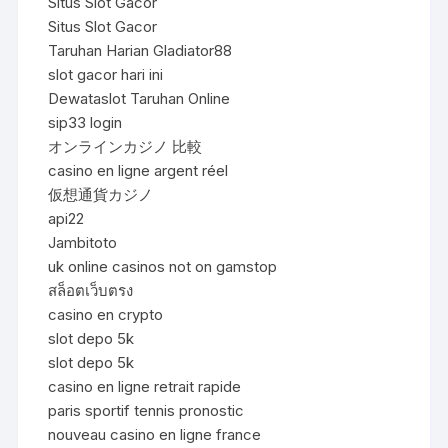
Situs Slot Gacor
Situs Slot Gacor
Taruhan Harian Gladiator88
slot gacor hari ini
Dewataslot Taruhan Online
sip33 login
オンラインカジノ 比較
casino en ligne argent réel
仮想通貨カジノ
api22
Jambitoto
uk online casinos not on gamstop
สล็อตเว็บตรง
casino en crypto
slot depo 5k
slot depo 5k
casino en ligne retrait rapide
paris sportif tennis pronostic
nouveau casino en ligne france