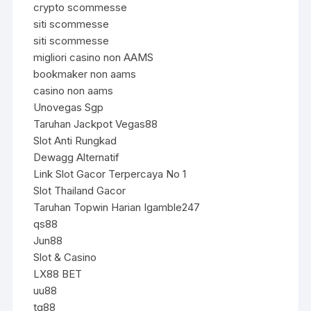
crypto scommesse
siti scommesse
siti scommesse
migliori casino non AAMS
bookmaker non aams
casino non aams
Unovegas Sgp
Taruhan Jackpot Vegas88
Slot Anti Rungkad
Dewagg Alternatif
Link Slot Gacor Terpercaya No 1
Slot Thailand Gacor
Taruhan Topwin Harian Igamble247
qs88
Jun88
Slot & Casino
LX88 BET
uu88
tg88