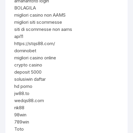
amanahtoto login
BOLAGILA
migliori casino non AAMS
migliori siti scommesse
siti di scommesse non aams
api11
https://stqs88.com/
dominobet
migliori casino online
crypto casino
deposit 5000
solusiwin daftar
hd porno
jw88.to
wedqs88.com
nk88
98win
789win
Toto