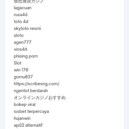
仮想通貨カジノ
lagacuan
rusa4d
toto 4d
skytoto resmi
sloto
agen777
vios4d
phising porn
Slot
win 178
gomu837
https://scribesng.com/
ngentot berdarah
オンラインカジノおすすめ
bokep viral
iosbet terpercaya
hujanwin
api22 alternatif