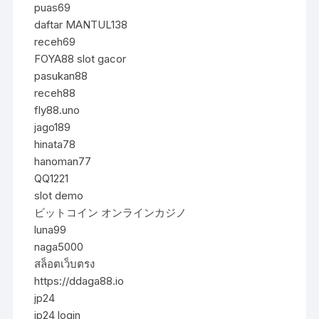
puas69
daftar MANTUL138
receh69
FOYA88 slot gacor
pasukan88
receh88
fly88.uno
jago189
hinata78
hanoman77
QQ1221
slot demo
ビットコイン オンラインカジノ
luna99
naga5000
สล็อตเว็บตรง
https://ddaga88.io
jp24
jp24 login