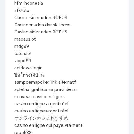
hfm indonesia
afktoto
Casino sider uden ROFUS
Casinoer uden dansk licens
Casino sider uden ROFUS
macauslot
mdg99
toto slot
zippo99
apidewa login
ปิดโพรงใต้บ้าน
sampoernapoker link alternatif
spletna igralnica za pravi denar
nouveau casino en ligne
casino en ligne argent réel
casino en ligne argent réel
オンラインカジノおすすめ
casino en ligne qui paye vraiment
receh88