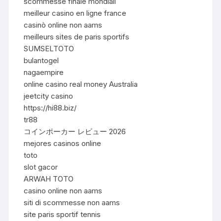
scommesse finale mondiali
meilleur casino en ligne france
casinò online non aams
meilleurs sites de paris sportifs
SUMSELTOTO
bulantogel
nagaempire
online casino real money Australia
jeetcity casino
https://hi88.biz/
tr88
コインポーカー レビュー 2026
mejores casinos online
toto
slot gacor
ARWAH TOTO
casino online non aams
siti di scommesse non aams
site paris sportif tennis