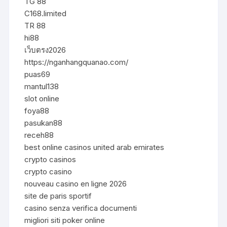
TG 88
C168.limited
TR 88
hi88
เว็บตรง2026
https://nganhangquanao.com/
puas69
mantul138
slot online
foya88
pasukan88
receh88
best online casinos united arab emirates
crypto casinos
crypto casino
nouveau casino en ligne 2026
site de paris sportif
casino senza verifica documenti
migliori siti poker online