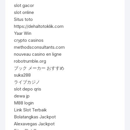
slot gacor
slot online
Situs toto
https://dehaltotoklik.com
Yaar Win
crypto casinos
methodsconsultants.com
nouveau casino en ligne
robotrumble.org
ブック メーカー おすすめ
suka288
ライブカジノ
slot depo qris
dewa jp
M88 login
Link Slot Terbaik
Bolatangkas Jackpot
Alexavegas Jackpot