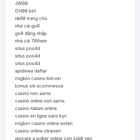
JW88
DH88 bet
nk88 trang chủ
nhà cái go8
go8 đăng nhập
nhà cái 789win
situs pos4d
situs pos4d
situs pos4d
apidewa daftar
migliori casino bitcoin
bonus siti scommesse
casinò non aams
casinò online non aams
casino italiani online
casino en ligne sans kyc
migliori casino online esteri
casino online stranieri
giocare a poker online con soldi veri