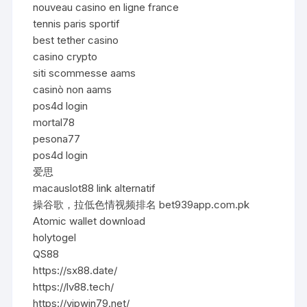
nouveau casino en ligne france
tennis paris sportif
best tether casino
casino crypto
siti scommesse aams
casinò non aams
pos4d login
mortal78
pesona77
pos4d login
爱思
macauslot88 link alternatif
操谷歌，拉低色情视频排名 bet939app.com.pk
Atomic wallet download
holytogel
QS88
https://sx88.date/
https://lv88.tech/
https://vipwin79.net/