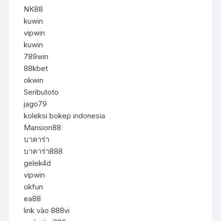
NK88
kuwin
vipwin
kuwin
789win
88kbet
okwin
Seributoto
jago79
koleksi bokep indonesia
Mansion88
บาคาร่า
บาคาร่า888
gelek4d
vipwin
okfun
ea88
link vào 888vi