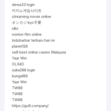
dewa33 login
카지노게임사이트
streaming movie online
オンカジ kyc不要
idlix
nonton film online
Indobarbar terbaru hari ini
planet128
xe8 best online casino Malaysia
Yaar Win
OLX4D
suka288 login
bunga189
Yaar Win
TW88
TW88
TW88
https://go8.company/