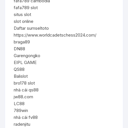
fafa789 cambodia
fafa789 slot
situs slot
slot online
Daftar sumseltoto
https://www.worldcadetschess2024.com/
braga89
DN88
Garengongko
EIPL GAME
QS88
Balislot
bro178 slot
nhà cái qs88
jw88.com
LC88
789win
nhà cái fv88
radenjitu