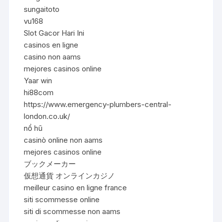
sungaitoto
vu168
Slot Gacor Hari Ini
casinos en ligne
casino non aams
mejores casinos online
Yaar win
hi88com
https://www.emergency-plumbers-central-
london.co.uk/
nổ hũ
casinò online non aams
mejores casinos online
ブックメーカー
仮想通貨 オンラインカジノ
meilleur casino en ligne france
siti scommesse online
siti di scommesse non aams