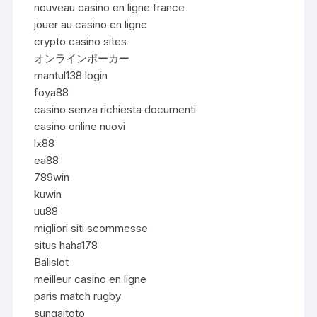
nouveau casino en ligne france
jouer au casino en ligne
crypto casino sites
オンラインポーカー
mantul138 login
foya88
casino senza richiesta documenti
casino online nuovi
lx88
ea88
789win
kuwin
uu88
migliori siti scommesse
situs haha178
Balislot
meilleur casino en ligne
paris match rugby
sungaitoto