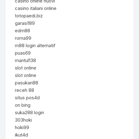
casino online nuovi
casino italiani online
totopaedi.biz
garasi189
edm88
roma99
m88 login alternatif
puas69
mantul138
slot online
slot online
pasukan88
receh 88
situs pos4d
on bing
suka288 login
303hoki
hoki99
ikut4d