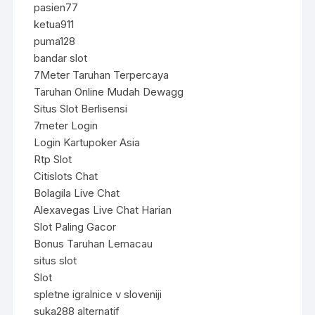
pasien77
ketua911
puma128
bandar slot
7Meter Taruhan Terpercaya
Taruhan Online Mudah Dewagg
Situs Slot Berlisensi
7meter Login
Login Kartupoker Asia
Rtp Slot
Citislots Chat
Bolagila Live Chat
Alexavegas Live Chat Harian
Slot Paling Gacor
Bonus Taruhan Lemacau
situs slot
Slot
spletne igralnice v sloveniji
suka288 alternatif