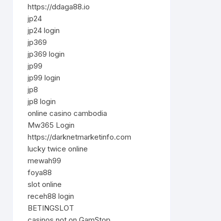
https://ddaga88.io
jp24
jp24 login
jp369
jp369 login
jp99
jp99 login
jp8
jp8 login
online casino cambodia
Mw365 Login
https://darknetmarketinfo.com
lucky twice online
mewah99
foya88
slot online
receh88 login
BETINGSLOT
casinos not on GamStop