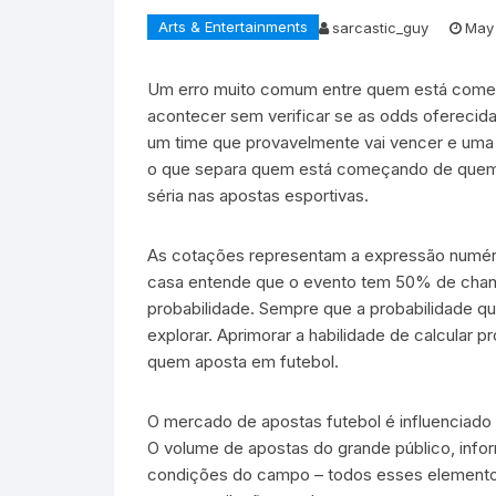
Arts & Entertainments
sarcastic_guy
May 
Um erro muito comum entre quem está começa
acontecer sem verificar se as odds oferecidas
um time que provavelmente vai vencer e uma
o que separa quem está começando de quem 
séria nas apostas esportivas.
As cotações representam a expressão numéri
casa entende que o evento tem 50% de chan
probabilidade. Sempre que a probabilidade que
explorar. Aprimorar a habilidade de calcular pr
quem aposta em futebol.
O mercado de apostas futebol é influenciado 
O volume de apostas do grande público, infor
condições do campo – todos esses elemento