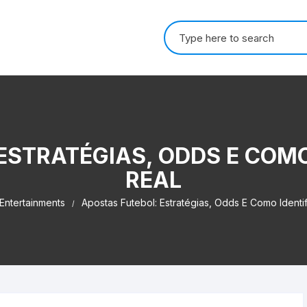
Search for:
ESTRATÉGIAS, ODDS E COMO
REAL
 Entertainments
Apostas Futebol: Estratégias, Odds E Como Identif