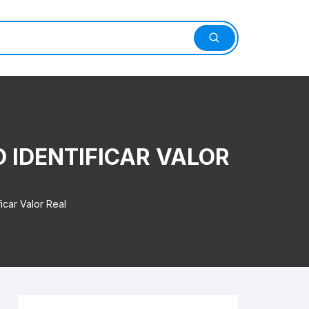
 IDENTIFICAR VALOR
icar Valor Real