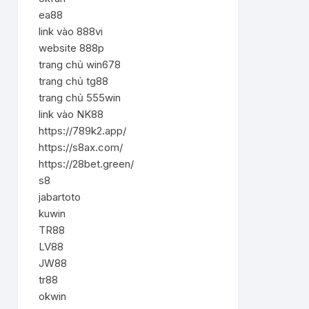
ea88
link vào 888vi
website 888p
trang chủ win678
trang chủ tg88
trang chủ 555win
link vào NK88
https://789k2.app/
https://s8ax.com/
https://28bet.green/
s8
jabartoto
kuwin
TR88
LV88
JW88
tr88
okwin