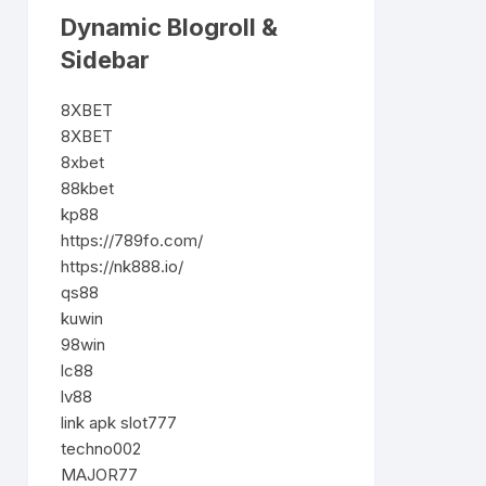
Dynamic Blogroll &
Sidebar
8XBET
8XBET
8xbet
88kbet
kp88
https://789fo.com/
https://nk888.io/
qs88
kuwin
98win
lc88
lv88
link apk slot777
techno002
MAJOR77