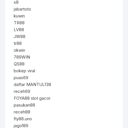
s8
jabartoto
kuwin
TR88
LV88
JW88
tr88
okwin
789WIN
QS88
bokep viral
puas69
daftar MANTUL138
receh69
FOYA88 slot gacor
pasukan88
receh88
fly88.uno
jago189