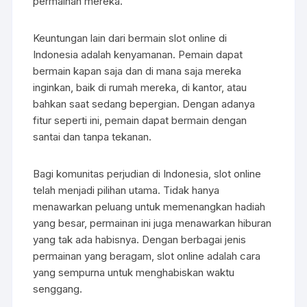
permainan mereka.
Keuntungan lain dari bermain slot online di
Indonesia adalah kenyamanan. Pemain dapat
bermain kapan saja dan di mana saja mereka
inginkan, baik di rumah mereka, di kantor, atau
bahkan saat sedang bepergian. Dengan adanya
fitur seperti ini, pemain dapat bermain dengan
santai dan tanpa tekanan.
Bagi komunitas perjudian di Indonesia, slot online
telah menjadi pilihan utama. Tidak hanya
menawarkan peluang untuk memenangkan hadiah
yang besar, permainan ini juga menawarkan hiburan
yang tak ada habisnya. Dengan berbagai jenis
permainan yang beragam, slot online adalah cara
yang sempurna untuk menghabiskan waktu
senggang.