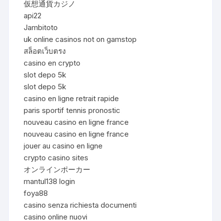
仮想通貨カジノ
api22
Jambitoto
uk online casinos not on gamstop
สล็อตเว็บตรง
casino en crypto
slot depo 5k
slot depo 5k
casino en ligne retrait rapide
paris sportif tennis pronostic
nouveau casino en ligne france
nouveau casino en ligne france
jouer au casino en ligne
crypto casino sites
オンラインポーカー
mantul138 login
foya88
casino senza richiesta documenti
casino online nuovi