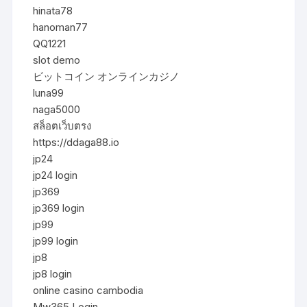
hinata78
hanoman77
QQ1221
slot demo
ビットコイン オンラインカジノ
luna99
naga5000
สล็อตเว็บตรง
https://ddaga88.io
jp24
jp24 login
jp369
jp369 login
jp99
jp99 login
jp8
jp8 login
online casino cambodia
Mw365 Login