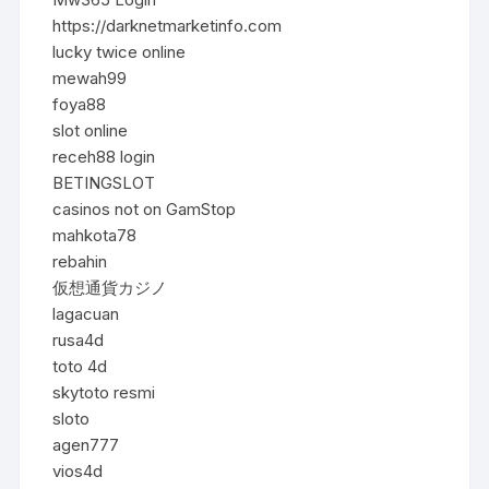
https://darknetmarketinfo.com
lucky twice online
mewah99
foya88
slot online
receh88 login
BETINGSLOT
casinos not on GamStop
mahkota78
rebahin
仮想通貨カジノ
lagacuan
rusa4d
toto 4d
skytoto resmi
sloto
agen777
vios4d