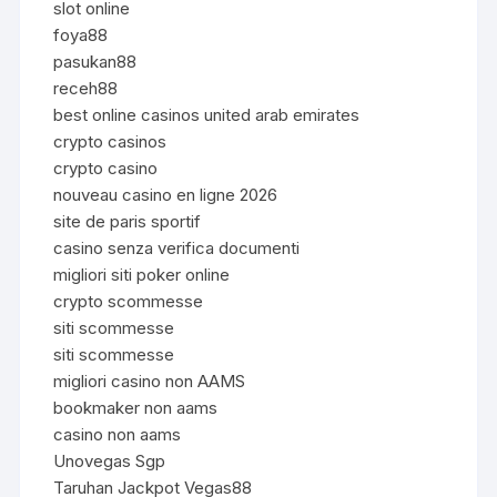
slot online
foya88
pasukan88
receh88
best online casinos united arab emirates
crypto casinos
crypto casino
nouveau casino en ligne 2026
site de paris sportif
casino senza verifica documenti
migliori siti poker online
crypto scommesse
siti scommesse
siti scommesse
migliori casino non AAMS
bookmaker non aams
casino non aams
Unovegas Sgp
Taruhan Jackpot Vegas88