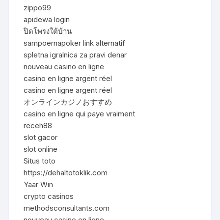
zippo99
apidewa login
ปิดโพรงใต้บ้าน
sampoernapoker link alternatif
spletna igralnica za pravi denar
nouveau casino en ligne
casino en ligne argent réel
casino en ligne argent réel
オンラインカジノおすすめ
casino en ligne qui paye vraiment
receh88
slot gacor
slot online
Situs toto
https://dehaltotoklik.com
Yaar Win
crypto casinos
methodsconsultants.com
nouveau casino en ligne