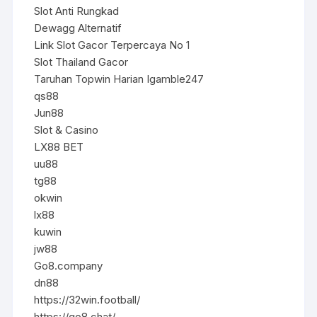
Slot Anti Rungkad
Dewagg Alternatif
Link Slot Gacor Terpercaya No 1
Slot Thailand Gacor
Taruhan Topwin Harian Igamble247
qs88
Jun88
Slot & Casino
LX88 BET
uu88
tg88
okwin
lx88
kuwin
jw88
Go8.company
dn88
https://32win.football/
https://go8.chat/