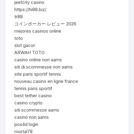
jeetcity casino
https://hi88.biz/
tr88
コインポーカー レビュー 2026
mejores casinos online
toto
slot gacor
ARWAH TOTO
casino online non aams
siti di scommesse non aams
site paris sportif tennis
nouveau casino en ligne france
tennis paris sportif
best tether casino
casino crypto
siti scommesse aams
casinò non aams
pos4d login
mortal78