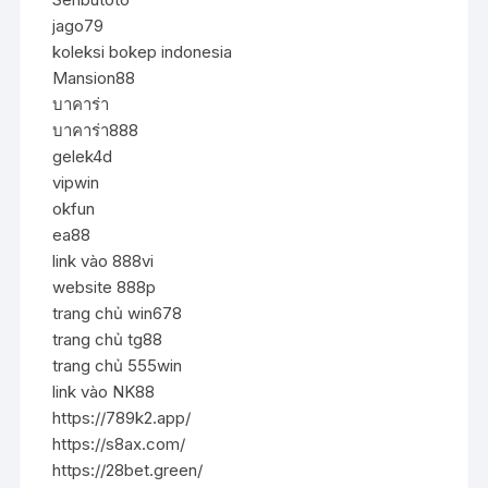
jago79
koleksi bokep indonesia
Mansion88
บาคาร่า
บาคาร่า888
gelek4d
vipwin
okfun
ea88
link vào 888vi
website 888p
trang chủ win678
trang chủ tg88
trang chủ 555win
link vào NK88
https://789k2.app/
https://s8ax.com/
https://28bet.green/