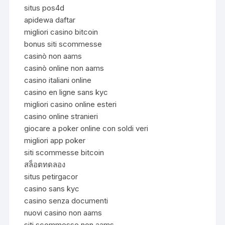
situs pos4d
apidewa daftar
migliori casino bitcoin
bonus siti scommesse
casinò non aams
casinò online non aams
casino italiani online
casino en ligne sans kyc
migliori casino online esteri
casino online stranieri
giocare a poker online con soldi veri
migliori app poker
siti scommesse bitcoin
สล็อตทดลอง
situs petirgacor
casino sans kyc
casino senza documenti
nuovi casino non aams
siti scommesse non aams