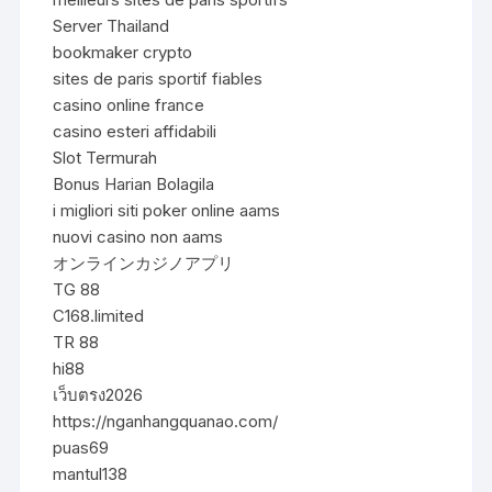
Server Thailand
bookmaker crypto
sites de paris sportif fiables
casino online france
casino esteri affidabili
Slot Termurah
Bonus Harian Bolagila
i migliori siti poker online aams
nuovi casino non aams
オンラインカジノアプリ
TG 88
C168.limited
TR 88
hi88
เว็บตรง2026
https://nganhangquanao.com/
puas69
mantul138