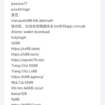
pesona77
pos4d login
爱思
macauslot88 link alternatif
操谷歌，拉低色情视频排名 bet939app.com.pk
Atomic wallet download
holytogel
QS88
https://sx88.date/
https://lv88.tech/
https://vipwin79.net/
Trang Chủ QS88
Trang Chủ Lx88
https://lv88.agency/
Nhà Cái EA88
Siti non AAMS sicuri
kaisar328
fly88
https://hi8802.net/