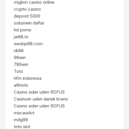
migliori casino online
crypto casino
deposit 5000
solusiwin daftar
hd porno
jw88.to
wedqs88.com
nk88
98win
789win
Toto
hfm indonesia
afktoto
Casino sider uden ROFUS
Casinoer uden dansk licens
Casino sider uden ROFUS
macauslot
mdg99
toto slot